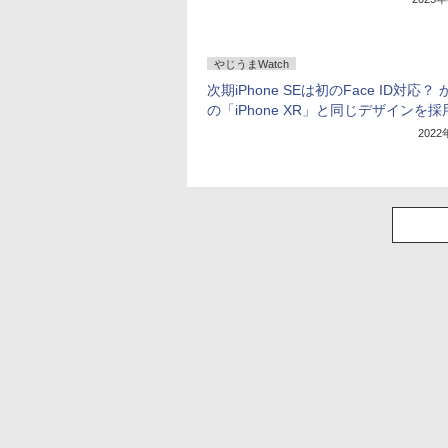
やじうまWatch
次期iPhone SEは初のFace ID対応？
の「iPhone XR」と同じデザインを採
202