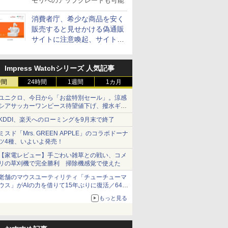
モリへのアップグレードも可能
消費者庁、希少な商品を安く
販売すると見せかける偽通販
サイトに注意喚起、サイト名
とドメイン名を公表
Impress Watchシリーズ 人気記事
時間
24時間
1週間
1カ月
ユニクロ、今日から「お盆特別セール」。涼感
シアサッカーワンピース待望値下げ、撥水ギア
ショーツは1990円に
KDDI、楽天へのローミングを9月末で終了
ミスド「Mrs. GREEN APPLE」のコラボドーナ
ツ4種、いよいよ発売！
【家電レビュー】手ごわい雑草との戦い、コメ
リの草刈機で完全勝利 掃除機感覚で使えた
老舗のマウスユーティリティ「チューチューマ
ウス」がAIの力を借りて15年ぶりに復活／64bit
化、Windows 10/11、「Chrome」も走り回
もっと見る
る。復活記念で2026年末まで500円