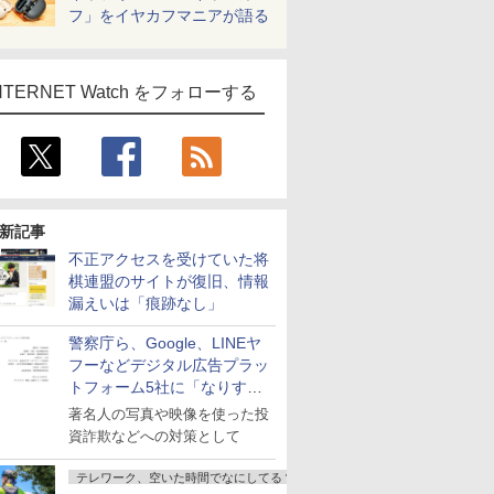
フ」をイヤカフマニアが語る
NTERNET Watch をフォローする
新記事
不正アクセスを受けていた将
棋連盟のサイトが復旧、情報
漏えいは「痕跡なし」
警察庁ら、Google、LINEヤ
フーなどデジタル広告プラッ
トフォーム5社に「なりすま
し詐欺広告」対策強化を要請
著名人の写真や映像を使った投
資詐欺などへの対策として
テレワーク、空いた時間でなにしてる？