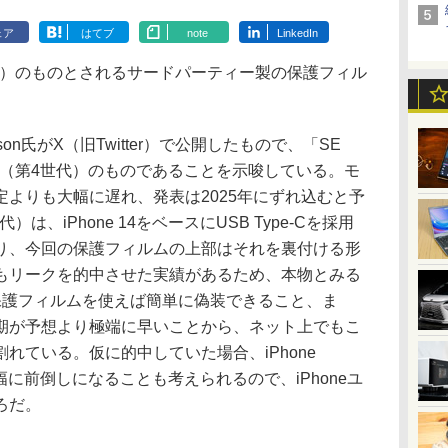
ェア
はてブ
note
LinkedIn
4世代）のものとされるサードパーティー製の保護フィル
son氏がX（旧Twitter）で公開したもので、「SE
 SE（第4世代）のものであることを示唆している。モ
よりも大幅に遅れ、発表は2025年にずれ込むと予
代）は、iPhone 14をベースにUSB Type-Cを採用
り、今回の保護フィルムの上部はそれを裏付ける形
もリークを的中させた実績があるため、本物とみる
用の保護フィルムを使えば簡単に偽装できること、ま
期が予想より極端に早いことから、ネット上でもこ
れている。仮に的中していた場合、iPhone
幅に前倒しになることも考えられるので、iPhoneユ
ろだ。