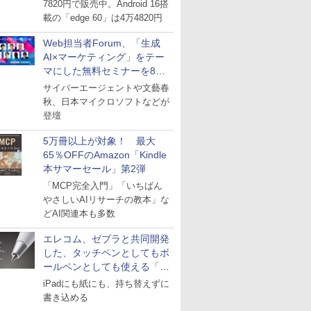
7820円で販売中。Android 16搭
載の「edge 60」は4万4820円
Web担当者Forum、「生成
AI×マーケティング」をテー
マにした無料セミナーを8月
27日にオンライン開催
サイバーエージェントや文藝春
秋、日本マイクロソフトなどが
登壇
5万冊以上が対象！ 最大
65％OFFのAmazon「Kindle
本サマーセール」第2弾
「MCP完全入門」「いちばん
やさしいAIリサーチの教本」な
どAI関連本も多数
エレコム、ゼブラと共同開発
した、タッチペンとしてもボ
ールペンとしても使える「ス
タイラスツーウェイ」発売
iPadにも紙にも、持ち替えずに
書き込める