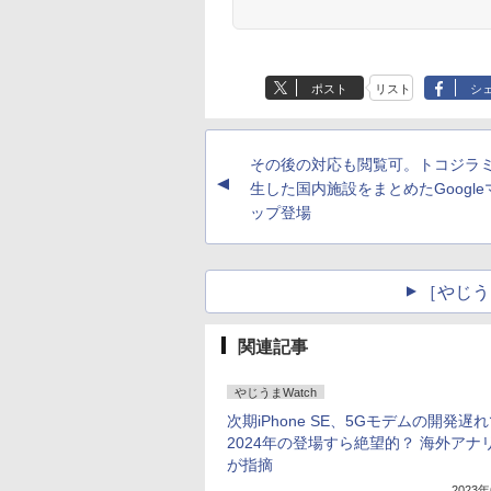
ポスト
リスト
シ
その後の対応も閲覧可。トコジラ
▲
生した国内施設をまとめたGoogle
ップ登場
［やじう
関連記事
やじうまWatch
次期iPhone SE、5Gモデムの開発遅
2024年の登場すら絶望的？ 海外アナ
が指摘
2023