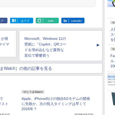
ェア
はてブ
note
LinkedIn
や
人
ス
ミが発
Microsoft、Windows 11の
を
マイマ
壁紙に「Copilot」QRコー
▲
や
ドを埋め込むなど露骨な
宣伝で顰蹙買う
F
ル
1
まWatch］の他の記事を見る
価
やじうまWatch
れで
Apple、iPhone向けの独自5Gモデムの開発
リスト
に失敗か。次の投入タイミングは早くて
2026年？
年6月21日
2023年9月22日