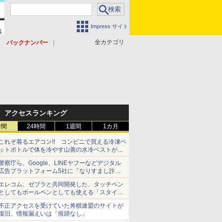
Impress サイト
全カテゴリ
バックナンバー
アクセスランキング
時間
24時間
1週間
1カ月
これぞ着るエアコン!! コンビニで買える冷凍ペ
ットボトルで体を冷やす山善の水冷ベストがロ
ードバイクにちょうどいい【ぼっち・ざ・ろー
警察庁ら、Google、LINEヤフーなどデジタル
ど！その14】【空いた時間でなにしてる？】
広告プラットフォーム5社に「なりすまし詐欺
広告」対策強化を要請 著名人の写真や映像を
エレコム、ゼブラと共同開発した、タッチペン
使った投資詐欺などへの対策として
としてもボールペンとしても使える「スタイラ
スツーウェイ」発売 iPadにも紙にも、持ち替
不正アクセスを受けていた将棋連盟のサイトが
えずに書き込める
復旧、情報漏えいは「痕跡なし」