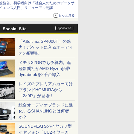
総務省、初学者向け「社会人のためのデータサ
イエンス入門」リニューアル開講
もっと見る
Special Site
「A&ultima SP4000T」の魅
力！ポケットに入るオーディ
オの醍醐味
メモリ32GBでも予算内。産
経新聞社がAMD Ryzen搭載
dynabookを2千台導入
レイズのプレミアムカー向け
ブランドHOMURAから
「2×9R」が登場！
総合オーディオブランドに進
化するSHANLINGとは何者
か？
SOUNDPEATSのイヤカフ型
イヤフォン「UU2イヤーカ