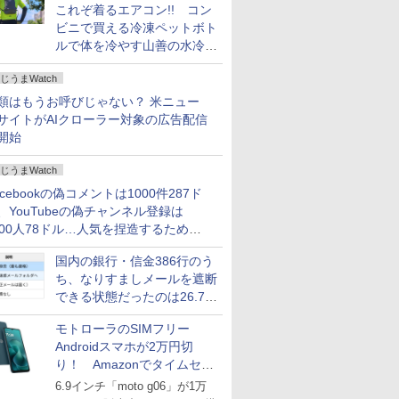
これぞ着るエアコン!! コン
ビニで買える冷凍ペットボト
ルで体を冷やす山善の水冷ベ
ストがロードバイクにちょう
じうまWatch
どいい【ぼっち・ざ・ろー
ど！その14】
類はもうお呼びじゃない？ 米ニュー
サイトがAIクローラー対象の広告配信
開始
じうまWatch
acebookの偽コメントは1000件287ド
、YouTubeの偽チャンネル登録は
000人78ドル…人気を捏造するための
格リストが公開中
国内の銀行・信金386行のう
ち、なりすましメールを遮断
できる状態だったのは26.7％
にとどまる～GMOブランド
モトローラのSIMフリー
セキュリティ調査
Androidスマホが2万円切
り！ Amazonでタイムセー
ル
6.9インチ「moto g06」が1万