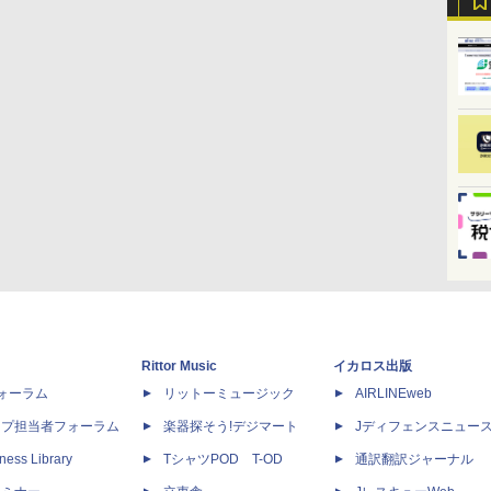
Rittor Music
イカロス出版
dフォーラム
リットーミュージック
AIRLINEweb
ップ担当者フォーラム
楽器探そう!デジマート
Jディフェンスニュー
ness Library
TシャツPOD T-OD
通訳翻訳ジャーナル