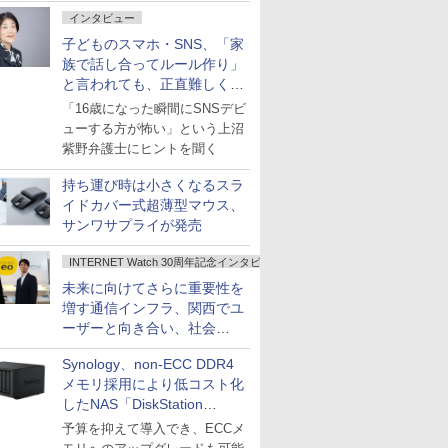
インタビュー
子どものスマホ・SNS、「家
族で話し合ってルール作り」
と言われても、正直難しくな
いですか？
「16歳になった瞬間にSNSデビ
ューする方が怖い」という上沼
紫野弁護士にヒントを聞く
持ち運び時は小さくなるスラ
イドカバー式超薄型マウス、
サンワサプライが発売
INTERNET Watch 30周年記念インタビュー
未来に向けてさらに重要性を
増す通信インフラ、関西でユ
ーザーと向き合い、社会
の“あたらしい”を起動し続け
Synology、non-ECC DDR4
る～オプテージ
メモリ採用により低コスト化
したNAS「DiskStation
neo+」シリーズ
予算を抑えて導入でき、ECCメ