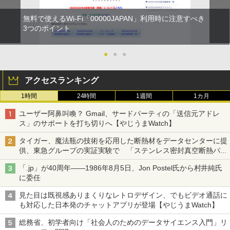
無料で使えるWi-Fi「00000JAPAN」利用時に注意すべき
3つのポイント
●
●
●
アクセスランキング
1時間
24時間
1週間
1カ月
ユーザー阿鼻叫喚？ Gmail、サードパーティの「送信元アドレ
ス」のサポートを打ち切りへ【やじうまWatch】
タイガー、魔法瓶の技術を応用した断熱材をデータセンターに提
供、東急グループの実証実験で 「ステンレス密封真空断熱パネ
ル TIVIP」
「.jp」が40周年――1986年8月5日、Jon Postel氏から村井純氏
に委任
見た目は既視感ありまくりなレトロデザイン、でもビデオ通話に
も対応した日本発のチャットアプリが登場【やじうまWatch】
総務省、初学者向け「社会人のためのデータサイエンス入門」リ