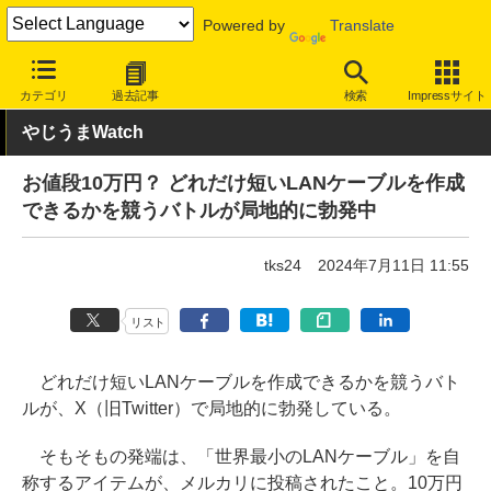
Powered by
Translate
INTERNET Watch
ハードウェア
LAN機器
その他
カテゴリ
過去記事
検索
Impressサイト
やじうまWatch
お値段10万円？ どれだけ短いLANケーブルを作成
できるかを競うバトルが局地的に勃発中
tks24
2024年7月11日 11:55
リスト
どれだけ短いLANケーブルを作成できるかを競うバト
ルが、X（旧Twitter）で局地的に勃発している。
そもそもの発端は、「世界最小のLANケーブル」を自
称するアイテムが、メルカリに投稿されたこと。10万円