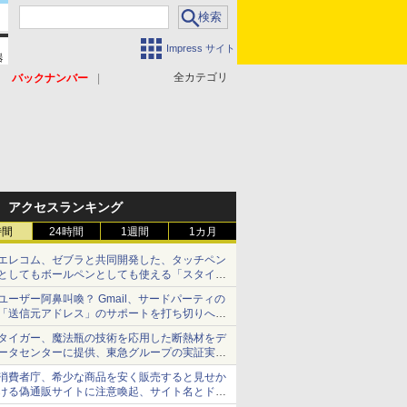
Impress サイト
全カテゴリ
バックナンバー
アクセスランキング
時間
24時間
1週間
1カ月
エレコム、ゼブラと共同開発した、タッチペン
としてもボールペンとしても使える「スタイラ
スツーウェイ」発売 iPadにも紙にも、持ち替
ユーザー阿鼻叫喚？ Gmail、サードパーティの
えずに書き込める
「送信元アドレス」のサポートを打ち切りへ
【やじうまWatch】
タイガー、魔法瓶の技術を応用した断熱材をデ
ータセンターに提供、東急グループの実証実験
で 「ステンレス密封真空断熱パネル TIVIP」
消費者庁、希少な商品を安く販売すると見せか
ける偽通販サイトに注意喚起、サイト名とドメ
イン名を公表