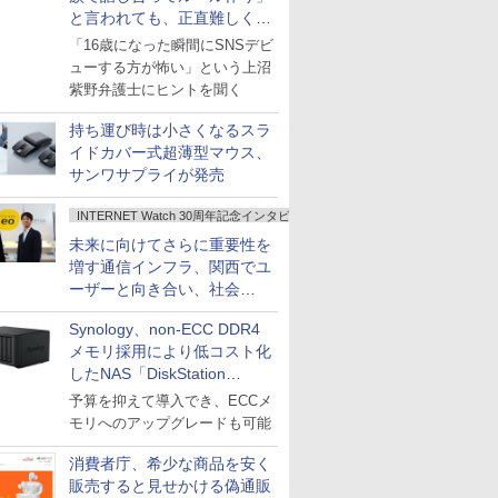
と言われても、正直難しくな
いですか？
「16歳になった瞬間にSNSデビ
ューする方が怖い」という上沼
紫野弁護士にヒントを聞く
持ち運び時は小さくなるスラ
イドカバー式超薄型マウス、
サンワサプライが発売
INTERNET Watch 30周年記念インタビュー
未来に向けてさらに重要性を
増す通信インフラ、関西でユ
ーザーと向き合い、社会
の“あたらしい”を起動し続け
Synology、non-ECC DDR4
る～オプテージ
メモリ採用により低コスト化
したNAS「DiskStation
neo+」シリーズ
予算を抑えて導入でき、ECCメ
モリへのアップグレードも可能
消費者庁、希少な商品を安く
販売すると見せかける偽通販