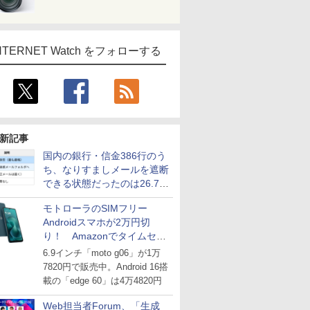
NTERNET Watch をフォローする
新記事
国内の銀行・信金386行のう
ち、なりすましメールを遮断
できる状態だったのは26.7％
にとどまる～GMOブランド
モトローラのSIMフリー
セキュリティ調査
Androidスマホが2万円切
り！ Amazonでタイムセー
ル
6.9インチ「moto g06」が1万
7820円で販売中。Android 16搭
載の「edge 60」は4万4820円
now/
Web担当者Forum、「生成