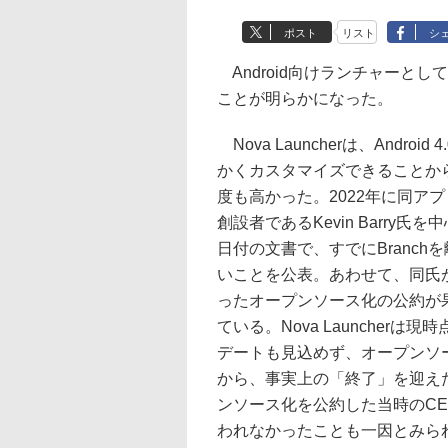
ポスト
リスト
シ
Android向けランチャーとして
ことが明らかになった。
Nova Launcherは、And
かくカスタマイズできることから
度も高かった。2022年に同アプリが
創設者であるKevin Barry
日付の文書で、すでにBranchを
いことを公表。あわせて、同氏
ったオープンソース化の公約が
ている。Nova Launche
デートも見込めず、オープンソ
から、事実上の「終了」を迎えたこ
ンソース化を公約した当時のC
われなかったことも一因とみら