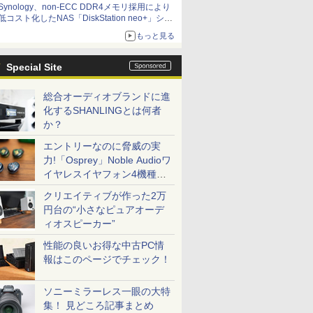
Synology、non-ECC DDR4メモリ採用により
低コスト化したNAS「DiskStation neo+」シリ
ーズ 予算を抑えて導入でき、ECCメモリへの
もっと見る
アップグレードも可能
Special Site
総合オーディオブランドに進
化するSHANLINGとは何者
か？
エントリーなのに脅威の実
力!「Osprey」Noble Audioワ
イヤレスイヤフォン4機種を
一気に聴く
クリエイティブが作った2万
円台の“小さなピュアオーデ
ィオスピーカー”
性能の良いお得な中古PC情
報はこのページでチェック！
ソニーミラーレス一眼の大特
集！ 見どころ記事まとめ