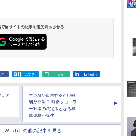
 検索で当サイトの記事を優先表示させる
ェア
はてブ
note
LinkedIn
ないと
生成AIが巡回するたび報
酬が発生？ 無断クローラ
▲
ー対策の決定版となる標
準規格が誕生
まWatch］の他の記事を見る