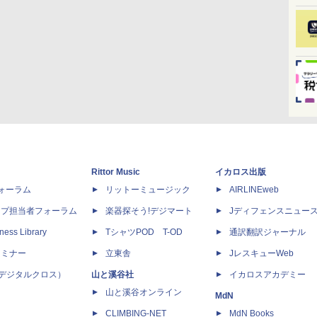
Rittor Music
イカロス出版
dフォーラム
リットーミュージック
AIRLINEweb
ップ担当者フォーラム
楽器探そう!デジマート
Jディフェンスニュー
ness Library
TシャツPOD T-OD
通訳翻訳ジャーナル
セミナー
立東舎
JレスキューWeb
 X（デジタルクロス）
山と溪谷社
イカロスアカデミー
山と溪谷オンライン
MdN
CLIMBING-NET
MdN Books