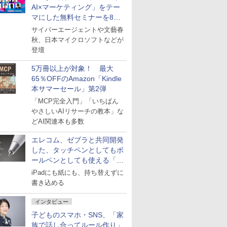
AI×マーケティング」をテー
マにした無料セミナーを8月
27日にオンライン開催
サイバーエージェントや文藝春
秋、日本マイクロソフトなどが
登壇
5万冊以上が対象！ 最大
65％OFFのAmazon「Kindle
本サマーセール」第2弾
「MCP完全入門」「いちばん
やさしいAIリサーチの教本」な
どAI関連本も多数
エレコム、ゼブラと共同開発
した、タッチペンとしてもボ
ールペンとしても使える「ス
タイラスツーウェイ」発売
iPadにも紙にも、持ち替えずに
書き込める
インタビュー
子どものスマホ・SNS、「家
族で話し合ってルール作り」