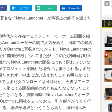
ェア
はてブ
note
LinkedIn
著名な「Nova Launcher」が事実上の終了を迎えた
roid 4.0時代から存在するランチャーで、ホーム画面を細
Androidユーザーの間で人気が高く、日本での知名
Branchに買収されてからも、Nova Launcherの
氏を中心に開発が続けられてきたが、このたび同氏は9月6
離れてNova Launcherの開発にはもう関わっていな
がプロジェクトを離れた場合には履行されるはずだ
果たされず、中止に追い込まれたことも明らかにし
rは現時点でもまだダウンロードは可能だが、今後はアップ
ース化による開発継続のめども立たなくなったこと
とになる。買収当時にNova Launcherのオープ
EOはすでに同社を去っており、引き継ぎがうまく行
れる。経緯が経緯ということもあり、海外掲示板