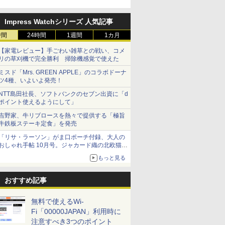
円割引のキャンペーン
Impress Watchシリーズ 人気記事
時間
24時間
1週間
1カ月
【家電レビュー】手ごわい雑草との戦い、コメ
リの草刈機で完全勝利 掃除機感覚で使えた
ミスド「Mrs. GREEN APPLE」のコラボドーナ
ツ4種、いよいよ発売！
NTT島田社長、ソフトバンクのセブン出資に「d
ポイント使えるようにして」
吉野家、牛リブロースを熱々で提供する「極旨
牛鉄板ステーキ定食」を発売
「リサ・ラーソン」がま口ポーチ付録、大人の
おしゃれ手帖 10月号。ジャカード織の北欧猫デ
ザイン
もっと見る
おすすめ記事
無料で使えるWi-
Fi「00000JAPAN」利用時に
注意すべき3つのポイント