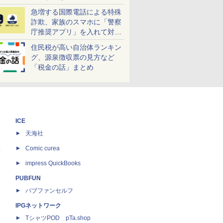
急増する国際電話による特殊
詐欺、家族のスマホに「警察
庁推奨アプリ」を入れて対策
しよう！
住民税が高い自治体ランキン
グ、源泉徴収票の見方など
「税金の話」まとめ
ICE
天海社
ス
Comic curea
impress QuickBooks
PUBFUN
パブファンセルフ
IPGネットワーク
TシャツPOD pTa.shop