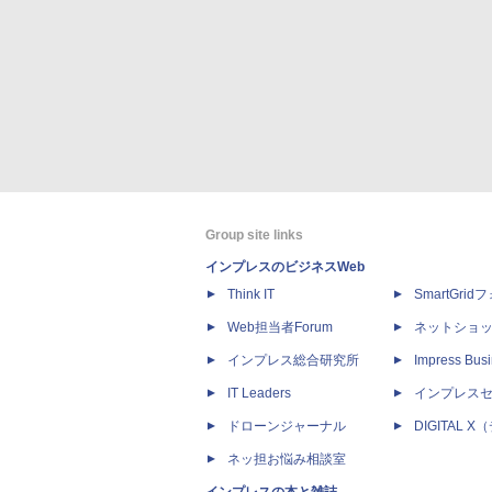
Group site links
インプレスのビジネスWeb
Think IT
SmartGri
Web担当者Forum
ネットショ
インプレス総合研究所
Impress Busi
IT Leaders
インプレス
ドローンジャーナル
DIGITAL
ネッ担お悩み相談室