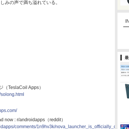
は悲しみの声で満ち溢れている。
I
最
TeslaCoil Apps）
/solong.html
apps.com/
ead now : r/androidapps（reddit）
roidapps/comments/1n9hv3k/nova_launcher_is_officially_dead_