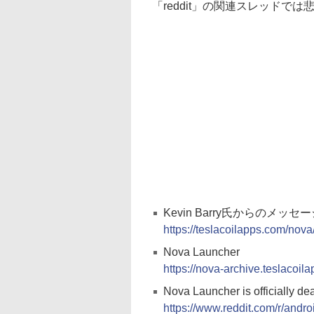
「reddit」の関連スレッドで
Kevin Barry氏からのメッセージ（
https://teslacoilapps.com/nova
Nova Launcher
https://nova-archive.teslacoil
Nova Launcher is officially d
https://www.reddit.com/r/and