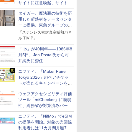
サイトに注意喚起、サイト名
とドメイン名を公表
タイガー、魔法瓶の技術を応
用した断熱材をデータセンタ
ーに提供、東急グループの実
証実験で
「ステンレス密封真空断熱パネ
ル TIVIP」
「.jp」が40周年――1986年8
月5日、Jon Postel氏から村
井純氏に委任
ニフティ、「Maker Faire
Tokyo 2026」のペアチケッ
トが当たるキャンペーンをX
で実施。8月16日まで
ウェブアクセシビリティ評価
ツール「miChecker」に脆弱
性、総務省が対策済みバージ
ョンへの更新を呼び掛け
ニフティ、「NifMo」でeSIM
の提供を開始。対象の光回線
利用者には11カ月間月額770