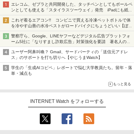
エレコム、ゼブラと共同開発した、タッチペンとしてもボールペ
ンとしても使える「スタイラスツーウェイ」発売 iPadにも紙に
も、持ち替えずに書き込める
これぞ着るエアコン!! コンビニで買える冷凍ペットボトルで体
を冷やす山善の水冷ベストがロードバイクにちょうどいい【ぼっ
ち・ざ・ろーど！その14】【空いた時間でなにしてる？】
警察庁ら、Google、LINEヤフーなどデジタル広告プラットフォ
ーム5社に「なりすまし詐欺広告」対策強化を要請 著名人の写
真や映像を使った投資詐欺などへの対策として
ユーザー阿鼻叫喚？ Gmail、サードパーティの「送信元アドレ
ス」のサポートを打ち切りへ【やじうまWatch】
学生の「生成AIコピペ」レポートで悩む大学教員たち。留年・落
単・減点も
もっと見る
INTERNET Watch をフォローする