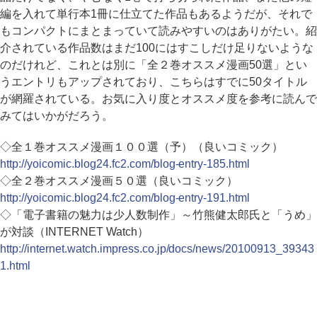
編を入れて単行本1冊に仕立てた作品もあるようだが、それで
もコンパクトにまとまっていて読みやすいのはありがたい。紹
介されている作品数はまだ100にはすこしだけ足りないような
のだけれど、これとは別に「全２巻オススメ漫画50選」とい
うエントリもアップされており、こちらはすでに50タイトル
が網羅されている。お気に入り度とオススメ度を参考に読んで
みてはいかがだろう。
◇全１巻オススメ漫画１００選（予）（良いコミック）
http://yoicomic.blog24.fc2.com/blog-entry-185.html
◇全２巻オススメ漫画５０選（良いコミック）
http://yoicomic.blog24.fc2.com/blog-entry-191.html
◇「電子書籍の魅力は少人数制作」～竹熊健太郎氏と「うめ」
が対談（INTERNET Watch）
http://internet.watch.impress.co.jp/docs/news/20100913_39343
1.html