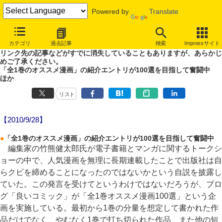
Powered by
Translate
やじうまWatch
カテゴリ
過去記事
検索
Impressサイト
噂あり、未確認情報ありのやじうまWatch。
リンク先の記事などがすでに消失していることもありますが、あらかじ
めご了承ください。
「全1巻のオススメ漫画」の紹介エントリが100選を目指して奮闘中
ほか
リスト
【2010/9/28】
●
「全1巻のオススメ漫画」の紹介エントリが100選を目指して奮闘中
編集家の竹熊健太郎氏が電子書籍とマンガに関するトークシ
ョーの中で、人気漫画を無理に長期連載したことで出版社は自
らクビを締めることになったのではないかという自説を披露し
ていた。この発言を受けてというわけではないだろうが、ブロ
グ「良いコミック」が「全1巻オススメ漫画100選」という企
画を実施している。最初から1巻の分量を想定して書かれた作
品だけでなく、やむなく1巻で打ち切られた作品、また他の短