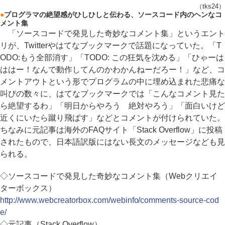
（tks24）
●
プログラマの絶望感がひしひしと伝わる、ソースコード内のヘンなコ
メント集
「ソースコードで発見した奇妙なコメント集」というエント
リが、Twitterやはてなブックマークで話題になっていた。「T
ODO:もう全部消す」「TODO: この狂気を沈める」「ひゃーは
ははー！なんで動作してんのかわかんねーだろー！」など、コ
メントアウトという形でプログラムの中に埋め込まれた悲痛な
叫びの数々に、はてなブックマークでは「こんなコメント見た
ら絶望するわ」「明日からやろう 絶対やろう」「面白いけど
近くにいたら蹴り飛ばす」などとコメントが付けられていた。
ちなみに元記事は海外のFAQサイト「Stack Overflow」に投稿
されたもので、日本語訳版にはない長文のメッセージなども見
られる。
◇ソースコードで発見した奇妙なコメント集（Webクリエイ
ターボックス）
http://www.webcreatorbox.com/webinfo/comments-source-cod
e/
◇元記事（Stack Overflow）