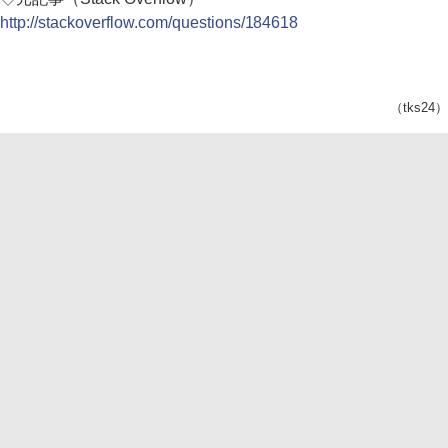
http://stackoverflow.com/questions/184618
（tks24）