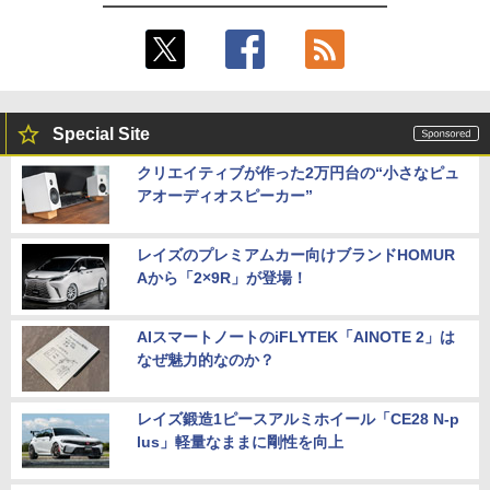
Special Site
クリエイティブが作った2万円台の“小さなピュ
アオーディオスピーカー”
レイズのプレミアムカー向けブランドHOMUR
Aから「2×9R」が登場！
AIスマートノートのiFLYTEK「AINOTE 2」は
なぜ魅力的なのか？
レイズ鍛造1ピースアルミホイール「CE28 N-p
lus」軽量なままに剛性を向上