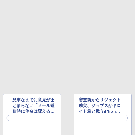
見事なまでに意見がま
審査前からリジェクト
とまらない「メール返
確実、ジョブズがドロ
信時に件名は変えるべ
イド君と戦うiPhone
きか」議論 ほか
アプリ ほか