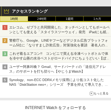
アクセスランキング
1時間
24時間
1週間
1カ月
エレコム、ゼブラと共同開発した、タッチペンとしてもボールペ
ンとしても使える「スタイラスツーウェイ」発売 iPadにも紙に
も、持ち替えずに書き込める
警察庁ら、Google、LINEヤフーなどデジタル広告プラットフォ
ーム5社に「なりすまし詐欺広告」対策強化を要請 著名人の写
真や映像を使った投資詐欺などへの対策として
これぞ着るエアコン!! コンビニで買える冷凍ペットボトルで体
を冷やす山善の水冷ベストがロードバイクにちょうどいい【ぼっ
ち・ざ・ろーど！その14】【空いた時間でなにしてる？】
ユーザー阿鼻叫喚？ Gmail、サードパーティの「送信元アドレ
ス」のサポートを打ち切りへ【やじうまWatch】
Synology、non-ECC DDR4メモリ採用により低コスト化した
NAS「DiskStation neo+」シリーズ 予算を抑えて導入でき、
ECCメモリへのアップグレードも可能
もっと見る
INTERNET Watch をフォローする