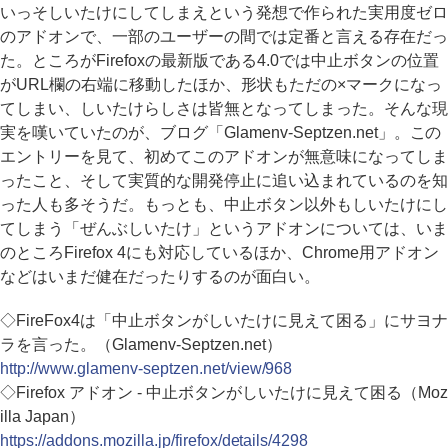
いっそしいたけにしてしまえという発想で作られた実用度ゼロ
のアドオンで、一部のユーザーの間では定番と言える存在だっ
た。ところがFirefoxの最新版である4.0では中止ボタンの位置
がURL欄の右端に移動したほか、形状もただの×マークになっ
てしまい、しいたけらしさは皆無となってしまった。そんな現
実を嘆いていたのが、ブログ「Glamenv-Septzen.net」。この
エントリーを見て、初めてこのアドオンが無意味になってしま
ったこと、そして実質的な開発停止に追い込まれているのを知
った人も多そうだ。もっとも、中止ボタン以外もしいたけにし
てしまう「ぜんぶしいたけ」というアドオンについては、いま
のところFirefox 4にも対応しているほか、Chrome用アドオン
などはいまだ健在だったりするのが面白い。
◇FireFox4は「中止ボタンがしいたけに見えて困る」にサヨナ
ラを言った。（Glamenv-Septzen.net）
http://www.glamenv-septzen.net/view/968
◇Firefox アドオン - 中止ボタンがしいたけに見えて困る（Moz
illa Japan）
https://addons.mozilla.jp/firefox/details/4298