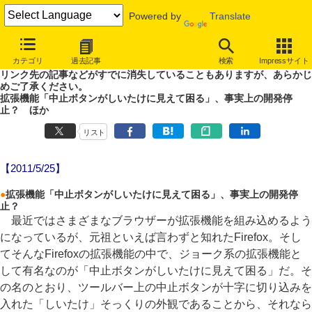
Powered by
Translate
やじうまWatch
カテゴリ
過去記事
検索
Impressサイト
噂あり、未確認情報ありのやじうまWatch。
リンク先の記事などがすでに消失していることもありますが、あらかじ
めご了承ください。
拡張機能「中止ボタンがしいたけに見えて困る」、事実上の開発停
止？ ほか
リスト
【2011/5/25】
●
拡張機能「中止ボタンがしいたけに見えて困る」、事実上の開発停
止？
最近ではさまざまなブラウザーが拡張機能を組み込めるよう
になっているが、元祖といえば言わずと知れたFirefox。そし
てそんなFirefoxの拡張機能の中で、ジョーク系の拡張機能と
して有名なのが「中止ボタンがしいたけに見えて困る」だ。そ
の名のとおり、ツールバー上の中止ボタンが十字に切り込みを
入れた「しいたけ」そっくりの外観であることから、それなら