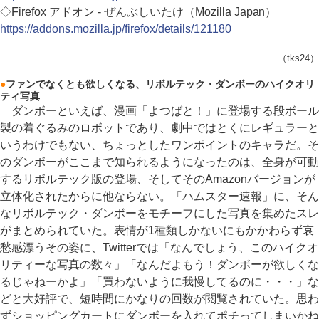
◇Firefox アドオン - ぜんぶしいたけ（Mozilla Japan）
https://addons.mozilla.jp/firefox/details/121180
（tks24）
●
ファンでなくとも欲しくなる、リボルテック・ダンボーのハイクオリ
ティ写真
ダンボーといえば、漫画「よつばと！」に登場する段ボール
製の着ぐるみのロボットであり、劇中ではとくにレギュラーと
いうわけでもない、ちょっとしたワンポイントのキャラだ。そ
のダンボーがここまで知られるようになったのは、全身が可動
するリボルテック版の登場、そしてそのAmazonバージョンが
立体化されたからに他ならない。「ハムスター速報」に、そん
なリボルテック・ダンボーをモチーフにした写真を集めたスレ
がまとめられていた。表情が1種類しかないにもかかわらず哀
愁感漂うその姿に、Twitterでは「なんでしょう、このハイクオ
リティーな写真の数々」「なんだよもう！ダンボーが欲しくな
るじゃねーかよ」「買わないように我慢してるのに・・・」な
どと大好評で、短時間にかなりの回数が閲覧されていた。思わ
ずショッピングカートにダンボーを入れてポチってしまいかね