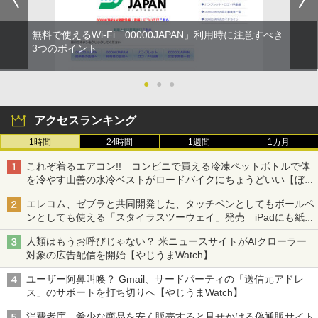
無料で使えるWi-Fi「00000JAPAN」利用時に注意すべき
3つのポイント
●
●
●
アクセスランキング
1時間
24時間
1週間
1カ月
これぞ着るエアコン!! コンビニで買える冷凍ペットボトルで体
を冷やす山善の水冷ベストがロードバイクにちょうどいい【ぼっ
ち・ざ・ろーど！その14】【空いた時間でなにしてる？】
エレコム、ゼブラと共同開発した、タッチペンとしてもボールペ
ンとしても使える「スタイラスツーウェイ」発売 iPadにも紙に
も、持ち替えずに書き込める
人類はもうお呼びじゃない？ 米ニュースサイトがAIクローラー
対象の広告配信を開始【やじうまWatch】
ユーザー阿鼻叫喚？ Gmail、サードパーティの「送信元アドレ
ス」のサポートを打ち切りへ【やじうまWatch】
消費者庁、希少な商品を安く販売すると見せかける偽通販サイト