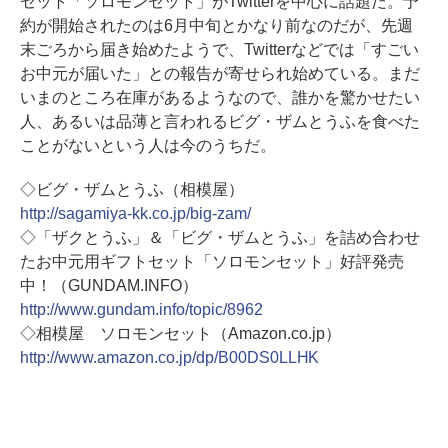
セット「ソロモンセット」がTwitterを中心に話題だ。予
約が開始されたのは6月中旬とかなり前なのだが、先週
末ごろから届き始めたようで、Twitterなどでは「すごい
お中元が届いた」との報告が寄せられ始めている。まだ
いまのところ在庫があるようなので、誰かを驚かせたい
人、あるいは品薄と言われるビグ・ザムとうふを食べた
ことがないという人は今のうちだ。
◇ビグ・ザムとうふ（相模屋）
http://sagamiya-kk.co.jp/big-zam/
◇「ザクとうふ」＆「ビグ・ザムとうふ」を詰め合わせ
たお中元用ギフトセット「ソロモンセット」好評発売
中！（GUNDAM.INFO）
http://www.gundam.info/topic/8962
◇相模屋 ソロモンセット（Amazon.co.jp）
http://www.amazon.co.jp/dp/B00DS0LLHK