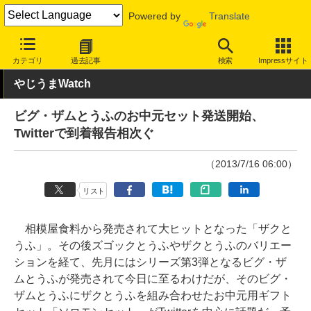
Powered by
Translate
INTERNET Watch
トピック
ネットの話題
カテゴリ
過去記事
検索
Impressサイト
やじうまWatch
ビグ・ザムとうふのお中元セット発送開始、
Twitterで到着報告相次ぐ
（2013/7/16 06:00）
リスト
相模屋食料から発売されて大ヒットとなった「ザクと
うふ」。その後ズゴックとうふやザクとうふのバリエー
ションを経て、先月にはシリーズ第3弾となるビグ・ザ
ムとうふが発売されて今日に至るわけだが、そのビグ・
ザムとうふにザクとうふを組み合わせたお中元用ギフト