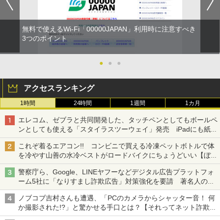
無料で使えるWi-Fi「00000JAPAN」利用時に注意すべき
3つのポイント
●
●
●
アクセスランキング
1時間
24時間
1週間
1カ月
エレコム、ゼブラと共同開発した、タッチペンとしてもボールペ
ンとしても使える「スタイラスツーウェイ」発売 iPadにも紙に
も、持ち替えずに書き込める
これぞ着るエアコン!! コンビニで買える冷凍ペットボトルで体
を冷やす山善の水冷ベストがロードバイクにちょうどいい【ぼっ
ち・ざ・ろーど！その14】【空いた時間でなにしてる？】
警察庁ら、Google、LINEヤフーなどデジタル広告プラットフォ
ーム5社に「なりすまし詐欺広告」対策強化を要請 著名人の写
真や映像を使った投資詐欺などへの対策として
ノブコブ吉村さんも遭遇、「PCのカメラからシャッター音！ 何
か撮影された!?」と驚かせる手口とは？【それってネット詐欺で
すよ！】