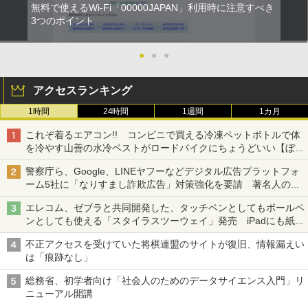
無料で使えるWi-Fi「00000JAPAN」利用時に注意すべき
3つのポイント
●
●
●
アクセスランキング
1時間
24時間
1週間
1カ月
これぞ着るエアコン!! コンビニで買える冷凍ペットボトルで体
を冷やす山善の水冷ベストがロードバイクにちょうどいい【ぼっ
ち・ざ・ろーど！その14】【空いた時間でなにしてる？】
警察庁ら、Google、LINEヤフーなどデジタル広告プラットフォ
ーム5社に「なりすまし詐欺広告」対策強化を要請 著名人の写
真や映像を使った投資詐欺などへの対策として
エレコム、ゼブラと共同開発した、タッチペンとしてもボールペ
ンとしても使える「スタイラスツーウェイ」発売 iPadにも紙に
も、持ち替えずに書き込める
不正アクセスを受けていた将棋連盟のサイトが復旧、情報漏えい
は「痕跡なし」
総務省、初学者向け「社会人のためのデータサイエンス入門」リ
ニューアル開講