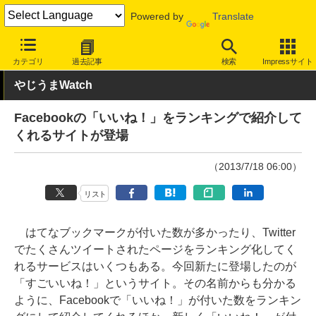
Powered by
Translate
INTERNET Watch
トピック
ネットの話題
カテゴリ
過去記事
検索
Impressサイト
やじうまWatch
Facebookの「いいね！」をランキングで紹介して
くれるサイトが登場
（2013/7/18 06:00）
リスト
はてなブックマークが付いた数が多かったり、Twitter
でたくさんツイートされたページをランキング化してく
れるサービスはいくつもある。今回新たに登場したのが
「すごいいね！」というサイト。その名前からも分かる
ように、Facebookで「いいね！」が付いた数をランキン