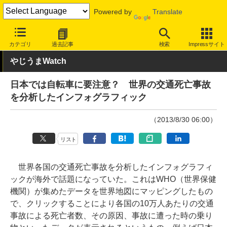
Powered by
Translate
INTERNET Watch
トピック
ネットの話題
カテゴリ
過去記事
検索
Impressサイト
やじうまWatch
日本では自転車に要注意？ 世界の交通死亡事故
を分析したインフォグラフィック
（2013/8/30 06:00）
リスト
世界各国の交通死亡事故を分析したインフォグラフィ
ックが海外で話題になっていた。これはWHO（世界保健
機関）が集めたデータを世界地図にマッピングしたもの
で、クリックすることにより各国の10万人あたりの交通
事故による死亡者数、その原因、事故に遭った時の乗り