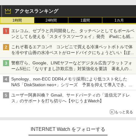
アクセスランキング
1時間
24時間
1週間
1カ月
エレコム、ゼブラと共同開発した、タッチペンとしてもボールペ
ンとしても使える「スタイラスツーウェイ」発売 iPadにも紙に
も、持ち替えずに書き込める
これぞ着るエアコン!! コンビニで買える冷凍ペットボトルで体
を冷やす山善の水冷ベストがロードバイクにちょうどいい【ぼっ
ち・ざ・ろーど！その14】【空いた時間でなにしてる？】
警察庁ら、Google、LINEヤフーなどデジタル広告プラットフォ
ーム5社に「なりすまし詐欺広告」対策強化を要請 著名人の写
真や映像を使った投資詐欺などへの対策として
Synology、non-ECC DDR4メモリ採用により低コスト化した
NAS「DiskStation neo+」シリーズ 予算を抑えて導入でき、
ECCメモリへのアップグレードも可能
ユーザー阿鼻叫喚？ Gmail、サードパーティの「送信元アドレ
ス」のサポートを打ち切りへ【やじうまWatch】
もっと見る
INTERNET Watch をフォローする