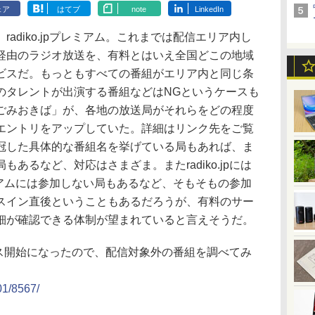
ェア
はてブ
note
LinkedIn
diko.jpプレミアム。これまでは配信エリア内し
経由のラジオ放送を、有料とはいえ全国どこの地域
ビスだ。もっともすべての番組がエリア内と同じ条
のタレントが出演する番組などはNGというケースも
ごみおきば」が、各地の放送局がそれらをどの程度
エントリをアップしていた。詳細はリンク先をご覧
冠した具体的な番組名を挙げている局もあれば、ま
あるなど、対応はさまざま。またradiko.jpには
プレミアムには参加しない局もあるなど、そもそもの参加
スイン直後ということもあるだろうが、有料のサー
細が確認できる体制が望まれていると言えそうだ。
サービス開始になったので、配信対象外の番組を調べてみ
01/8567/