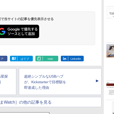
 検索で当サイトの記事を優先表示させる
ェア
はてブ
note
LinkedIn
惑星探
超絶シンプルなUSBハブ
▲
題
が、Kickstarterで目標額を
即達成した理由
まWatch］の他の記事を見る