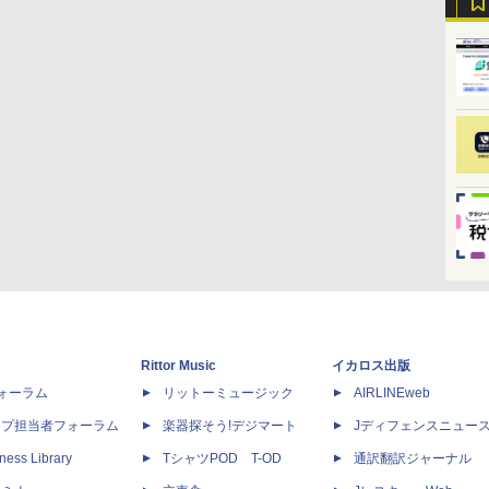
Rittor Music
イカロス出版
dフォーラム
リットーミュージック
AIRLINEweb
ップ担当者フォーラム
楽器探そう!デジマート
Jディフェンスニュー
ness Library
TシャツPOD T-OD
通訳翻訳ジャーナル