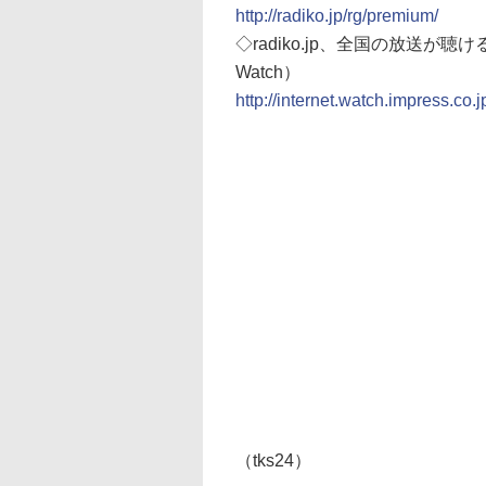
http://radiko.jp/rg/premium/
◇radiko.jp、全国の放送が聴
Watch）
http://internet.watch.impress.c
（tks24）