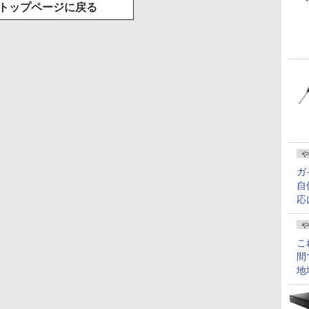
トップページに戻る
や
ガ
自
応
や
こ
間
地