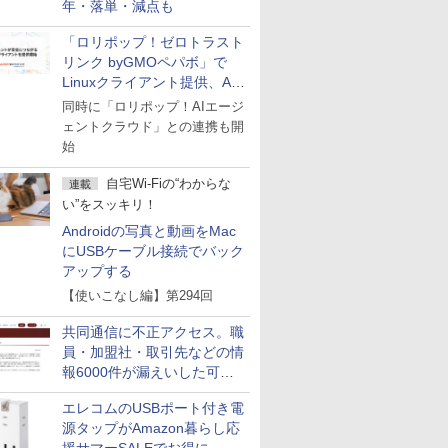
年・落単・減点も
「ロリポップ！ゼロトラスト
リンク byGMOペパボ」で
Linuxクライアント提供、AI
エージェントの接続が容易に
同時に「ロリポップ！AIエージ
ェントクラウド」との連携も開
始
自宅Wi-Fiの“わからな
連載
い”をスッキリ！
Androidの写真と動画をMac
にUSBケーブル接続でバック
アップする
【使いこなし編】第294回
共同通信に不正アクセス。職
員・加盟社・取引先などの情
報6000件が漏えいした可能
性
エレコムのUSBポート付き電
源タップがAmazon暮らし応