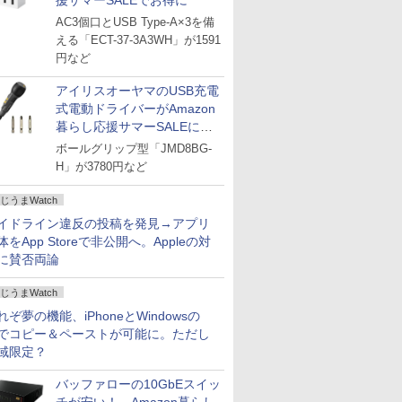
援サマーSALEでお得に
AC3個口とUSB Type-A×3を備
える「ECT-37-3A3WH」が1591
円など
アイリスオーヤマのUSB充電
式電動ドライバーがAmazon
暮らし応援サマーSALEに登
場
ボールグリップ型「JMD8BG-
H」が3780円など
じうまWatch
イドライン違反の投稿を発見→アプリ
体をApp Storeで非公開へ。Appleの対
に賛否両論
じうまWatch
れぞ夢の機能、iPhoneとWindowsの
でコピー＆ペーストが可能に。ただし
域限定？
バッファローの10GbEスイッ