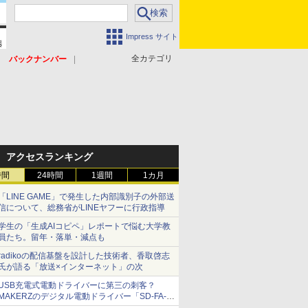
Impress サイト
全カテゴリ
バックナンバー
アクセスランキング
時間
24時間
1週間
1カ月
「LINE GAME」で発生した内部識別子の外部送
信について、総務省がLINEヤフーに行政指導
学生の「生成AIコピペ」レポートで悩む大学教
員たち。留年・落単・減点も
radikoの配信基盤を設計した技術者、香取啓志
氏が語る「放送×インターネット」の次
USB充電式電動ドライバーに第三の刺客？
MAKERZのデジタル電動ドライバー「SD-FA-
2000L」を、ベッセル、パナソニックと比較し