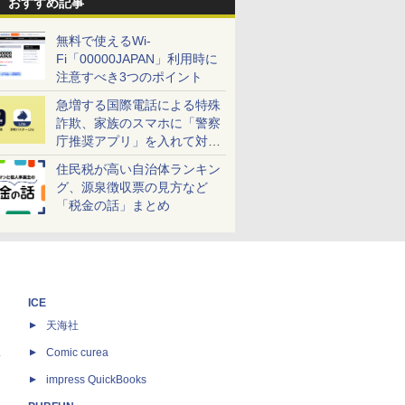
おすすめ記事
無料で使えるWi-
Fi「00000JAPAN」利用時に
注意すべき3つのポイント
急増する国際電話による特殊
詐欺、家族のスマホに「警察
庁推奨アプリ」を入れて対策
しよう！
住民税が高い自治体ランキン
グ、源泉徴収票の見方など
「税金の話」まとめ
ICE
天海社
ス
Comic curea
impress QuickBooks