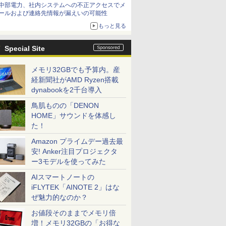
中部電力、社内システムへの不正アクセスでメ
てみた 【テレワークグッズ・ミニレビュー 第
ールおよび連絡先情報が漏えいの可能性
165回】
もっと見る
Special Site
メモリ32GBでも予算内。産
経新聞社がAMD Ryzen搭載
dynabookを2千台導入
鳥肌ものの「DENON
HOME」サウンドを体感し
た！
Amazon プライムデー過去最
安! Anker注目プロジェクタ
ー3モデルを使ってみた
AIスマートノートの
iFLYTEK「AINOTE 2」はな
ぜ魅力的なのか？
お値段そのままでメモリ倍
増！メモリ32GBの「お得な