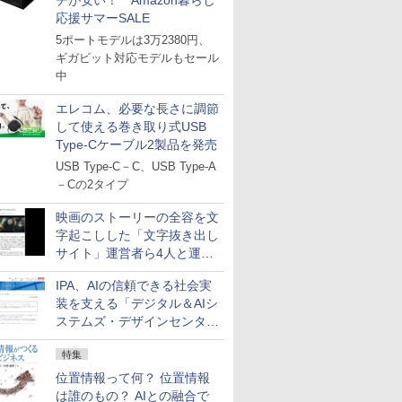
チが安い！ Amazon暮らし
応援サマーSALE
5ポートモデルは3万2380円、
ギガビット対応モデルもセール
中
エレコム、必要な長さに調節
して使える巻き取り式USB
Type-Cケーブル2製品を発売
USB Type-C－C、USB Type-A
－Cの2タイプ
映画のストーリーの全容を文
字起こしした「文字抜き出し
サイト」運営者ら4人と運営
法人に有罪判決
IPA、AIの信頼できる社会実
装を支える「デジタル＆AIシ
ステムズ・デザインセンタ
ー」新設
特集
位置情報って何？ 位置情報
は誰のもの？ AIとの融合で