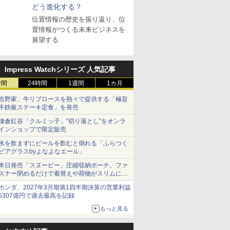
どう進化する？
位置情報の歴史を振り返り、位
置情報がつくる未来ビジネスを
展望する
Impress Watchシリーズ 人気記事
時間
24時間
1週間
1カ月
吉野家、牛リブロースを熱々で提供する「極旨
牛鉄板ステーキ定食」を発売
鎌倉紅谷「クルミッ子」“切り落とし”をオンラ
インショップで限定販売
水を飲まずにビールを飲むと倒れる「ふらつく
ビアグラスbyよなよなエール」
本日発売「スヌーピー」圧縮収納ポーチ。ファ
スナー閉めるだけで着替えや荷物がスリムにま
とまる
ホンダ、2027年3月期第1四半期決算の営業利益
5307億円で過去最高を記録
もっと見る