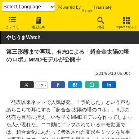
Powered by
Translate
INTERNET Watch
トピック
ネットの話題
カテゴリ
過去記事
検索
Impressサイト
やじうまWatch
第三形態まで再現、有志による「超合金太陽の塔
のロボ」MMDモデルが公開中
（2014/6/13 06:00）
リスト
発表以来ネットで人気爆発、「予約した」という声も
あちこちで耳にする「超合金 太陽の塔のロボ」。9月の
発売を目前に控え、いち早くMMDモデルを作ってしまっ
た人が現れた。ニコ動にアップされているデモ動画で
は、超合金化にあたって考案された変形ギミックを見事