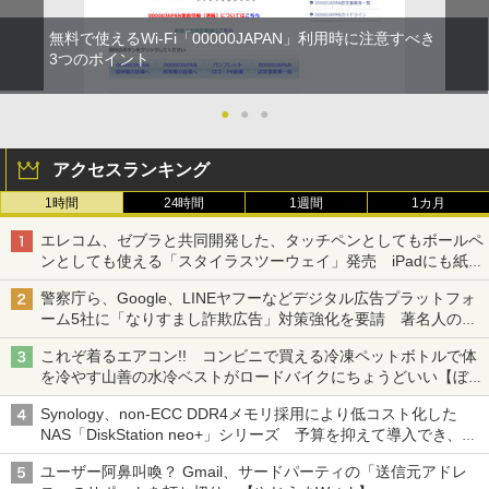
無料で使えるWi-Fi「00000JAPAN」利用時に注意すべき
3つのポイント
●
●
●
アクセスランキング
1時間
24時間
1週間
1カ月
エレコム、ゼブラと共同開発した、タッチペンとしてもボールペ
ンとしても使える「スタイラスツーウェイ」発売 iPadにも紙に
も、持ち替えずに書き込める
警察庁ら、Google、LINEヤフーなどデジタル広告プラットフォ
ーム5社に「なりすまし詐欺広告」対策強化を要請 著名人の写
真や映像を使った投資詐欺などへの対策として
これぞ着るエアコン!! コンビニで買える冷凍ペットボトルで体
を冷やす山善の水冷ベストがロードバイクにちょうどいい【ぼっ
ち・ざ・ろーど！その14】【空いた時間でなにしてる？】
Synology、non-ECC DDR4メモリ採用により低コスト化した
NAS「DiskStation neo+」シリーズ 予算を抑えて導入でき、
ECCメモリへのアップグレードも可能
ユーザー阿鼻叫喚？ Gmail、サードパーティの「送信元アドレ