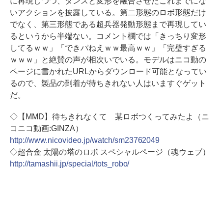
に再現しつつ、ダンスと変形を融合させたこれまでにな
いアクションを披露している。第二形態のロボ形態だけ
でなく、第三形態である超兵器発動形態まで再現してい
るというから半端ない。コメント欄では「きっちり変形
してるｗｗ」「できパねえｗｗ最高ｗｗ」「完璧すぎる
ｗｗｗ」と絶賛の声が相次いでいる。モデルはニコ動の
ページに書かれたURLからダウンロード可能となってい
るので、製品の到着が待ちきれない人はいますぐゲット
だ。
◇【MMD】待ちきれなくて 某ロボつくってみたよ（ニ
コニコ動画:GINZA）
http://www.nicovideo.jp/watch/sm23762049
◇超合金 太陽の塔のロボ スペシャルページ（魂ウェブ）
http://tamashii.jp/special/tots_robo/