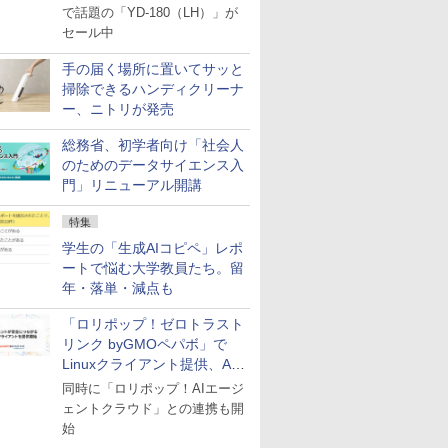
で話題の「YD-180（LH）」が
セール中
手の届く場所に置いてサッと
掃除できるハンディクリーナ
ー、ニトリが発売
総務省、初学者向け「社会人
のためのデータサイエンス入
門」リニューアル開講
特集
学生の「生成AIコピペ」レポ
ートで悩む大学教員たち。留
年・落単・減点も
「ロリポップ！ゼロトラスト
リンク byGMOペパボ」で
Linuxクライアント提供、AI
エージェントの接続が容易に
同時に「ロリポップ！AIエージ
ェントクラウド」との連携も開
始