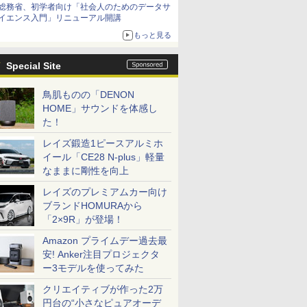
総務省、初学者向け「社会人のためのデータサ
イエンス入門」リニューアル開講
もっと見る
Special Site
鳥肌ものの「DENON
HOME」サウンドを体感し
た！
レイズ鍛造1ピースアルミホ
イール「CE28 N-plus」軽量
なままに剛性を向上
レイズのプレミアムカー向け
ブランドHOMURAから
「2×9R」が登場！
Amazon プライムデー過去最
安! Anker注目プロジェクタ
ー3モデルを使ってみた
クリエイティブが作った2万
円台の“小さなピュアオーデ