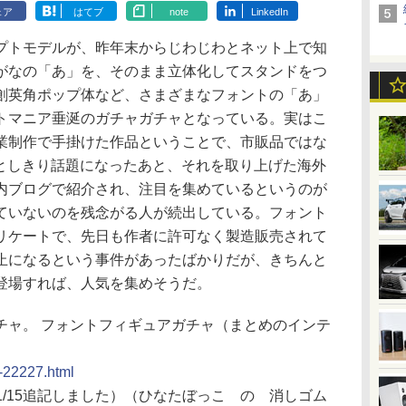
ェア
はてブ
note
LinkedIn
トモデルが、昨年末からじわじわとネット上で知
がなの「あ」を、そのまま立体化してスタンドをつ
創英角ポップ体など、さまざまなフォントの「あ」
トマニア垂涎のガチャガチャとなっている。実はこ
業制作で手掛けた作品ということで、市販品ではな
でひとしきり話題になったあと、それを取り上げた海外
内ブログで紹介され、注目を集めているというのが
ていないのを残念がる人が続出している。フォント
リケートで、先日も作者に許可なく製造販売されて
止になるという事件があったばかりだが、きちんと
登場すれば、人気を集めそうだ。
チャ。 フォントフィギュアガチャ（まとめのインテ
m-22227.html
01/15追記しました）（ひなたぼっこ の 消しゴム