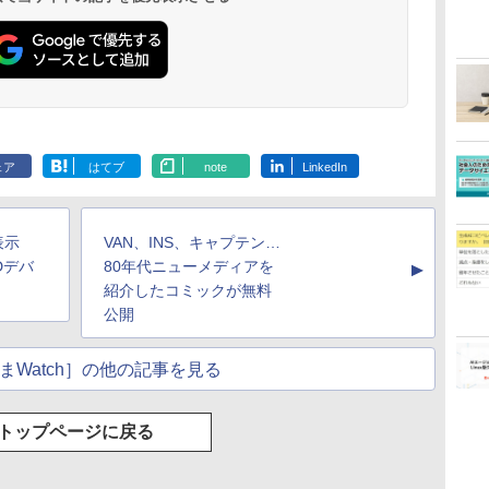
ェア
はてブ
note
LinkedIn
表示
VAN、INS、キャプテン…
Dデバ
80年代ニューメディアを
▲
紹介したコミックが無料
公開
まWatch］の他の記事を見る
トップページに戻る