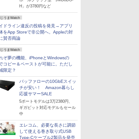
H」が3780円など
じうまWatch
イドライン違反の投稿を発見→アプリ
体をApp Storeで非公開へ。Appleの対
に賛否両論
じうまWatch
れぞ夢の機能、iPhoneとWindowsの
でコピー＆ペーストが可能に。ただし
域限定？
バッファローの10GbEスイッ
チが安い！ Amazon暮らし
応援サマーSALE
5ポートモデルは3万2380円、
ギガビット対応モデルもセール
中
エレコム、必要な長さに調節
して使える巻き取り式USB
Type-Cケーブル2製品を発売