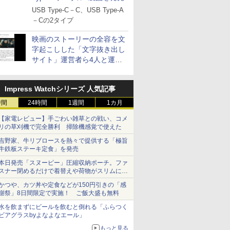
USB Type-C－C、USB Type-A
－Cの2タイプ
映画のストーリーの全容を文
字起こしした「文字抜き出し
サイト」運営者ら4人と運営
法人に有罪判決
Impress Watchシリーズ 人気記事
時間
24時間
1週間
1カ月
【家電レビュー】手ごわい雑草との戦い、コメ
リの草刈機で完全勝利 掃除機感覚で使えた
吉野家、牛リブロースを熱々で提供する「極旨
牛鉄板ステーキ定食」を発売
本日発売「スヌーピー」圧縮収納ポーチ。ファ
スナー閉めるだけで着替えや荷物がスリムにま
とまる
かつや、カツ丼や定食などが150円引きの「感
謝祭」8日間限定で実施！ ご飯大盛も無料
水を飲まずにビールを飲むと倒れる「ふらつく
ビアグラスbyよなよなエール」
もっと見る