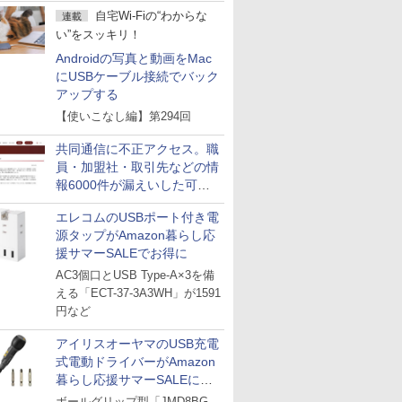
自宅Wi-Fiの“わからな
連載
い”をスッキリ！
Androidの写真と動画をMac
にUSBケーブル接続でバック
アップする
【使いこなし編】第294回
共同通信に不正アクセス。職
員・加盟社・取引先などの情
報6000件が漏えいした可能
性
エレコムのUSBポート付き電
源タップがAmazon暮らし応
援サマーSALEでお得に
AC3個口とUSB Type-A×3を備
える「ECT-37-3A3WH」が1591
円など
アイリスオーヤマのUSB充電
式電動ドライバーがAmazon
暮らし応援サマーSALEに登
場
ボールグリップ型「JMD8BG-