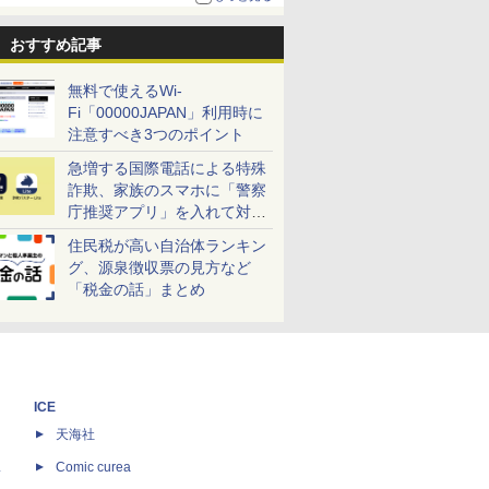
おすすめ記事
無料で使えるWi-
Fi「00000JAPAN」利用時に
注意すべき3つのポイント
急増する国際電話による特殊
詐欺、家族のスマホに「警察
庁推奨アプリ」を入れて対策
しよう！
住民税が高い自治体ランキン
グ、源泉徴収票の見方など
「税金の話」まとめ
ICE
天海社
ス
Comic curea