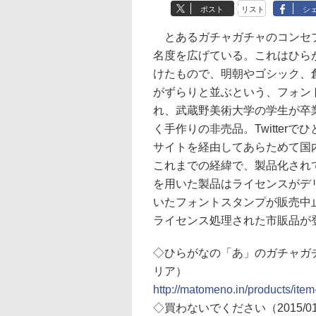
ポスト
リスト
シ
とあるガチャガチャのコンセプ
名度を広げている。これはひら
けたもので、明朝やゴシック、
がずらりと並ぶという、フォン
れ、武蔵野美術大学の学生が卒
く手作りの非売品。Twitter
サイトを経由してあらためて国
これまでの経緯で、製品化され
を用いた製品はライセンスがデ
いたフォントスタンプが販売中
ライセンス処理された市販品が
◇ひらがなの「あ」のガチャガ
リア）
http://matomeno.in/products/ite
◇買わないでください（2015/