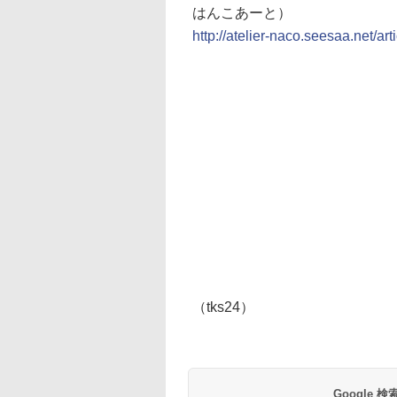
はんこあーと）
http://atelier-naco.seesaa.net/ar
（tks24）
Google