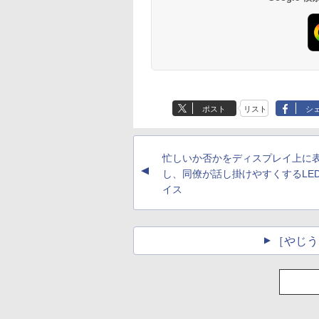
ポスト
リスト
シ
忙しいか否かをディスプレイ上に
▲
し、同僚が話し掛けやすくするLE
イス
［やじう