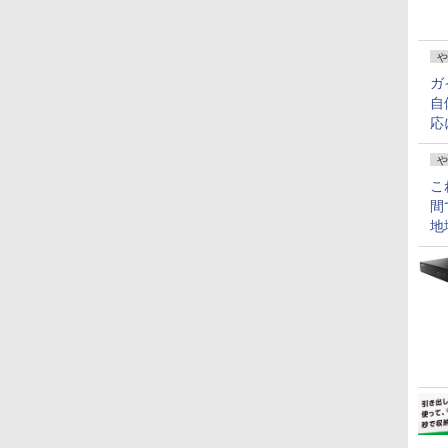
や
ガ
自
応
や
こ
間
地