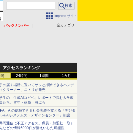
Impress サイト
全カテゴリ
バックナンバー
アクセスランキング
時間
24時間
1週間
1カ月
手の届く場所に置いてサッと掃除できるハンデ
ィクリーナー、ニトリが発売
学生の「生成AIコピペ」レポートで悩む大学教
員たち。留年・落単・減点も
IPA、AIの信頼できる社会実装を支える「デジタ
ル＆AIシステムズ・デザインセンター」新設
共同通信に不正アクセス。職員・加盟社・取引
先などの情報6000件が漏えいした可能性