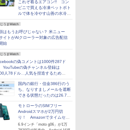
これぞ着るエアコン!! コン
ビニで買える冷凍ペットボト
ルで体を冷やす山善の水冷ベ
ストがロードバイクにちょう
じうまWatch
どいい【ぼっち・ざ・ろー
ど！その14】
類はもうお呼びじゃない？ 米ニュー
サイトがAIクローラー対象の広告配信
開始
じうまWatch
acebookの偽コメントは1000件287ド
、YouTubeの偽チャンネル登録は
000人78ドル…人気を捏造するための
格リストが公開中
国内の銀行・信金386行のう
ち、なりすましメールを遮断
できる状態だったのは26.7％
にとどまる～GMOブランド
モトローラのSIMフリー
セキュリティ調査
Androidスマホが2万円切
り！ Amazonでタイムセー
ル
6.9インチ「moto g06」が1万