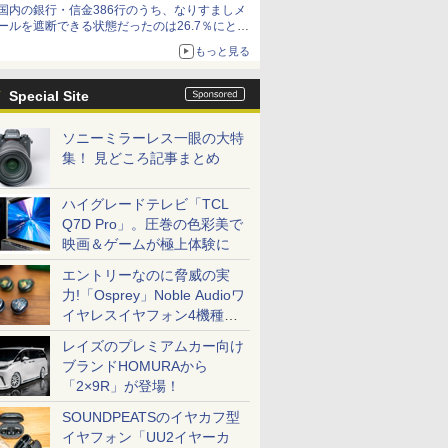
国内の銀行・信金386行のうち、なりすましメ
ールを遮断できる状態だったのは26.7％にとど
まる～GMOブランドセキュリティ調査
もっと見る
Special Site
ソニーミラーレス一眼の大特
集！ 見どころ記事まとめ
ハイグレードテレビ「TCL
Q7D Pro」。圧巻の色彩美で
映画＆ゲームが極上体験に
エントリーなのに脅威の実
力!「Osprey」Noble Audioワ
イヤレスイヤフォン4機種を
一気に聴く
レイズのプレミアムカー向け
ブランドHOMURAから
「2×9R」が登場！
SOUNDPEATSのイヤカフ型
イヤフォン「UU2イヤーカ