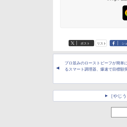
ポスト
リスト
シ
プロ並みのローストビーフが簡単
▲
るスマート調理器、爆速で目標額
［やじう