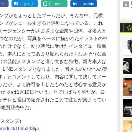
ェア
はてブ
note
LinkedIn
タンプがちょっとしたブームだが、そんな中、元横
タンプがシュールすぎると評判になっている。これ
エージェンシーがさまざまな企業や団体、著名人と
とつなのだが、写真をベースに描かれたイラストの中
のだけでなく、幼少時代に受けたインタビュー映像
め、本人にとってあまり触れられたくなさそうな画
出の芸能人スタンプと違う大きな特徴。親方本人は
LINEスタンプとなりました。皆さんのひとつの楽
す」とコメントしており、内容に関して決してノー
うだが、よく許可を出したものだと感心する意見が
れたのは1月10日ということでしばらく前だが、最
がテレビ番組で紹介されたことで注目が集まってい
で絶賛販売中だ。
ズスタンプ）
/product/1065333/ja