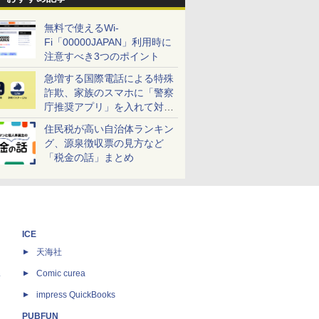
無料で使えるWi-
Fi「00000JAPAN」利用時に
注意すべき3つのポイント
急増する国際電話による特殊
詐欺、家族のスマホに「警察
庁推奨アプリ」を入れて対策
しよう！
住民税が高い自治体ランキン
グ、源泉徴収票の見方など
「税金の話」まとめ
ICE
天海社
ス
Comic curea
impress QuickBooks
PUBFUN