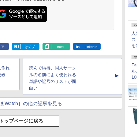
や
人
ス
を
ェア
はてブ
note
LinkedIn
や
F
に作れ
読んで納得、同人サーク
ル
突破
ルの名前によく使われる
▲
1
単語や記号のリストが面
価
白い
まWatch］の他の記事を見る
トップページに戻る