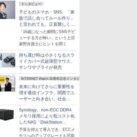
インタビュー
子どものスマホ・SNS、「家
族で話し合ってルール作り」
と言われても、正直難しくな
いですか？
「16歳になった瞬間にSNSデビ
ューする方が怖い」という上沼
紫野弁護士にヒントを聞く
持ち運び時は小さくなるスラ
イドカバー式超薄型マウス、
サンワサプライが発売
INTERNET Watch 30周年記念インタビュー
未来に向けてさらに重要性を
増す通信インフラ、関西でユ
ーザーと向き合い、社会
の“あたらしい”を起動し続け
Synology、non-ECC DDR4
る～オプテージ
メモリ採用により低コスト化
したNAS「DiskStation
neo+」シリーズ
予算を抑えて導入でき、ECCメ
モリへのアップグレードも可能