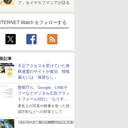
フ」をイヤカフマニアが語る
NTERNET Watch をフォローする
新記事
不正アクセスを受けていた将
棋連盟のサイトが復旧、情報
漏えいは「痕跡なし」
警察庁ら、Google、LINEヤ
フーなどデジタル広告プラッ
トフォーム5社に「なりすま
し詐欺広告」対策強化を要請
著名人の写真や映像を使った投
資詐欺などへの対策として
テレワーク、空いた時間でなにしてる？