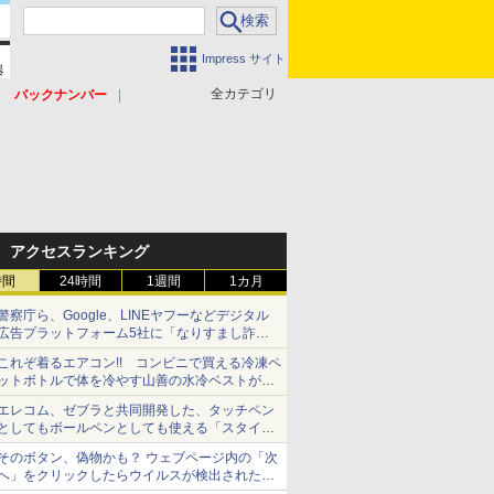
Impress サイト
全カテゴリ
バックナンバー
アクセスランキング
時間
24時間
1週間
1カ月
警察庁ら、Google、LINEヤフーなどデジタル
広告プラットフォーム5社に「なりすまし詐欺
広告」対策強化を要請 著名人の写真や映像を
これぞ着るエアコン!! コンビニで買える冷凍ペ
使った投資詐欺などへの対策として
ットボトルで体を冷やす山善の水冷ベストがロ
ードバイクにちょうどいい【ぼっち・ざ・ろー
エレコム、ゼブラと共同開発した、タッチペン
ど！その14】【空いた時間でなにしてる？】
としてもボールペンとしても使える「スタイラ
スツーウェイ」発売 iPadにも紙にも、持ち替
そのボタン、偽物かも？ ウェブページ内の「次
えずに書き込める
へ」をクリックしたらウイルスが検出されたと
警告が出た【それってネット詐欺ですよ！】