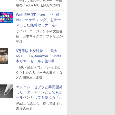
7820円で販売中。Android 16搭
載の「edge 60」は4万4820円
Web担当者Forum、「生成
AI×マーケティング」をテー
マにした無料セミナーを8月
27日にオンライン開催
サイバーエージェントや文藝春
秋、日本マイクロソフトなどが
登壇
5万冊以上が対象！ 最大
65％OFFのAmazon「Kindle
本サマーセール」第2弾
「MCP完全入門」「いちばん
やさしいAIリサーチの教本」な
どAI関連本も多数
エレコム、ゼブラと共同開発
した、タッチペンとしてもボ
ールペンとしても使える「ス
タイラスツーウェイ」発売
iPadにも紙にも、持ち替えずに
書き込める