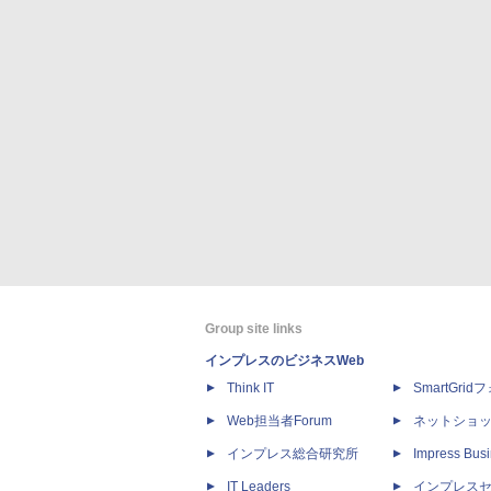
Group site links
インプレスのビジネスWeb
Think IT
SmartGri
Web担当者Forum
ネットショ
インプレス総合研究所
Impress Busi
IT Leaders
インプレス