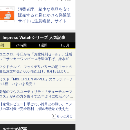
消費者庁、希少な商品を安く
販売すると見せかける偽通販
サイトに注意喚起、サイト名
とドメイン名を公表
Impress Watchシリーズ 人気記事
時間
24時間
1週間
1カ月
ユニクロ、今日から「お盆特別セール」。涼感
シアサッカーワンピース待望値下げ、撥水ギア
ショーツは1990円に
マクドナルド、マックデリバリーの朝マックの
最低注文料金が500円値上げ。8月18日より
1,500円から受付
ミスド「Mrs. GREEN APPLE」のコラボドーナ
ツ4種、いよいよ発売！
老舗のマウスユーティリティ「チューチューマ
ウス」がAIの力を借りて15年ぶりに復活／64bit
化、Windows 10/11、「Chrome」も走り回
【家電レビュー】手ごわい雑草との戦い、コメ
る。復活記念で2026年末まで500円
リの草刈機で完全勝利 掃除機感覚で使えた
もっと見る
おすすめ記事