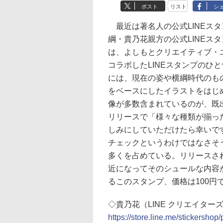
ポスト
リスト
シ
最近は著名人の公式LINEス
綱・貴乃花親方の公式LINEス
は、よしもとクリエイティブ・
コラボしたLINEスタンプのひ
には、現在の姿や横綱時代のも
をベースにしたイラストをはじ
像が多数含まれているのが、既
リリースで「様々な種類が揃った
しみにしていただけたら幸いで
チェックというわけではなさそ
多くを占めている。リリースさ
近になってそのシュールな内容
るこのスタンプ、価格は100円
◇貴乃花（LINE クリエイター
https://store.line.me/stickershop