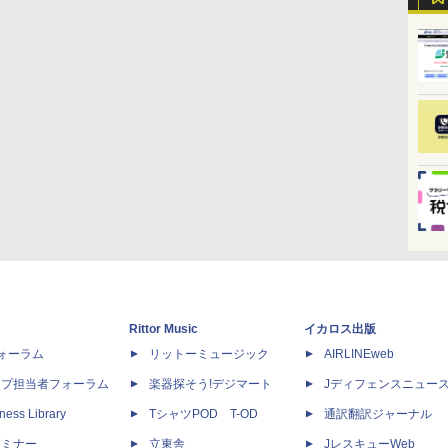
Rittor Music
イカロス出版
dフォーラム
リットーミュージック
AIRLINEweb
ップ担当者フォーラム
楽器探そう!デジマート
Jディフェンスニュー
ness Library
TシャツPOD T-OD
通訳翻訳ジャーナル
セミナー
立東舎
JレスキューWeb