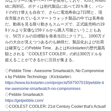
ルはカラーの電子ペーパーを採用しており、iOSとAndro
idに両対応。ボディは初代製品に比べて20％薄く、バン
ドの付け替えも自在で、さらに電池寿命は7日間と、現
在市販されているスマートウォッチ製品の中では長寿命
だ。動画を見る限り動きもスムーズで、正式販売時の19
9ドルより安価な159ドルから購入可能ということもあ
り、50万ドルの目標額を発表当日にクリアし、1000万ド
ルの大台が見えつつあるのも納得だ。製品化および出荷
は確実なこのPebble Time、あとはKickstarterの歴代最高
額とされる「COOLEST COOLER」の約1300万ドルを
超えることができるかに注目が集まる。
◇Pebble Time - Awesome Smartwatch, No Compromise
s by Pebble Technology（Kickstarter）
https://www.kickstarter.com/projects/597507018/pebble-ti
me-awesome-smartwatch-no-compromises
◇Pebble Smartwatch
https://getpebble.com/
◇COOLEST COOLER: 21st Century Cooler that's Actuall