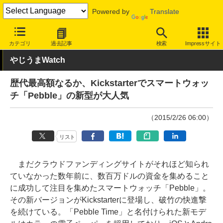
Powered by
Translate
INTERNET Watch
トピック
ネットの話題
カテゴリ
過去記事
検索
Impressサイト
やじうまWatch
歴代最高額なるか、Kickstarterでスマートウォッ
チ「Pebble」の新型が大人気
（2015/2/26 06:00）
リスト
まだクラウドファンディングサイトがそれほど知られ
ていなかった数年前に、数百万ドルの資金を集めること
に成功して注目を集めたスマートウォッチ「Pebble」。
その新バージョンがKickstarterに登場し、破竹の快進撃
を続けている。「Pebble Time」と名付けられた新モデ