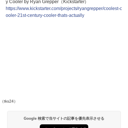
y Cooler by Ryan Grepper（Kickstarter）
https://www.kickstarter.com/projects/ryangrepper/coolest-c
ooler-21st-century-cooler-thats-actually
（tks24）
Google 検索で当サイトの記事を優先表示させる