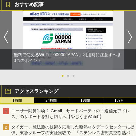
おすすめ記事
無料で使えるWi-Fi「00000JAPAN」利用時に注意すべき
3つのポイント
●
●
●
アクセスランキング
1時間
24時間
1週間
1カ月
ユーザー阿鼻叫喚？ Gmail、サードパーティの「送信元アドレ
ス」のサポートを打ち切りへ【やじうまWatch】
タイガー、魔法瓶の技術を応用した断熱材をデータセンターに提
供、東急グループの実証実験で 「ステンレス密封真空断熱パネ