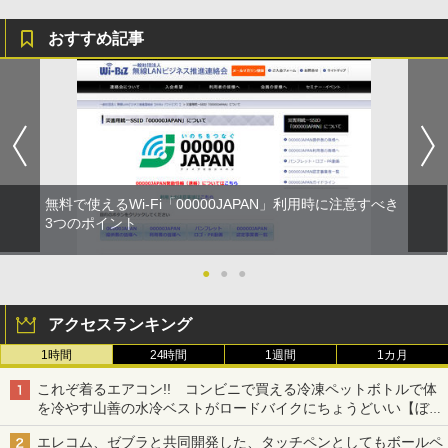
おすすめ記事
無料で使えるWi-Fi「00000JAPAN」利用時に注意すべき
3つのポイント
●
●
●
アクセスランキング
1時間
24時間
1週間
1カ月
これぞ着るエアコン!! コンビニで買える冷凍ペットボトルで体
を冷やす山善の水冷ベストがロードバイクにちょうどいい【ぼっ
ち・ざ・ろーど！その14】【空いた時間でなにしてる？】
エレコム、ゼブラと共同開発した、タッチペンとしてもボールペ