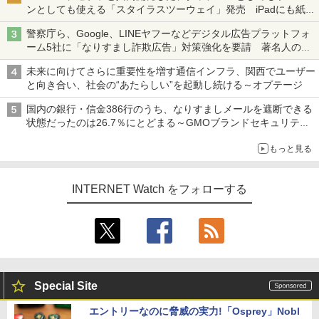
ンとしても使える「スタイラスツーウェイ」発売 iPadにも紙に
も、持ち替えずに書き込める
警察庁ら、Google、LINEヤフーなどデジタル広告プラットフォ
ーム5社に「なりすまし詐欺広告」対策強化を要請 著名人の写
真や映像を使った投資詐欺などへの対策として
未来に向けてさらに重要性を増す通信インフラ、関西でユーザー
と向き合い、社会の“あたらしい”を起動し続ける～オプテージ
国内の銀行・信金386行のうち、なりすましメールを遮断できる
状態だったのは26.7％にとどまる～GMOブランドセキュリティ
調査
もっと見る
INTERNET Watch をフォローする
Special Site
エントリーなのに脅威の実力!「Osprey」Nobl