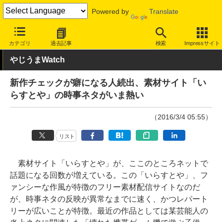
Powered by
Translate
INTERNET Watch
トピック
ネットの話題
カテゴリ
過去記事
検索
Impressサイト
やじうまWatch
新作チェックが癖になる人続出、素材サイト「い
らすとや」の時事ネタがいま熱い
（2016/3/4 05:55）
リスト
素材サイト「いらすとや」が、ここのところネットで
話題になる回数が増えている。この「いらすとや」、フ
ァンシーな作風が特徴のフリー素材配信サイトなのだ
が、時事ネタの反映が異常なまでに速く、かつレパート
リーが広いことが特徴。最近の作品としては某芸能人の