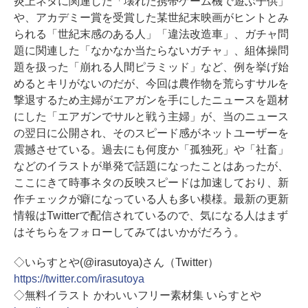
炎上ネタに関連した「壊れた携帯ゲーム機で遊ぶ子供」
や、アカデミー賞を受賞した某世紀末映画がヒントとみ
られる「世紀末感のある人」「違法改造車」、ガチャ問
題に関連した「なかなか当たらないガチャ」、組体操問
題を扱った「崩れる人間ピラミッド」など、例を挙げ始
めるとキリがないのだが、今回は農作物を荒らすサルを
撃退するため主婦がエアガンを手にしたニュースを題材
にした「エアガンでサルと戦う主婦」が、当のニュース
の翌日に公開され、そのスピード感がネットユーザーを
震撼させている。過去にも何度か「孤独死」や「社畜」
などのイラストが単発で話題になったことはあったが、
ここにきて時事ネタの反映スピードは加速しており、新
作チェックが癖になっている人も多い模様。最新の更新
情報はTwitterで配信されているので、気になる人はまず
はそちらをフォローしてみてはいかがだろう。
◇いらすとや(@irasutoya)さん（Twitter）
https://twitter.com/irasutoya
◇無料イラスト かわいいフリー素材集 いらすとや