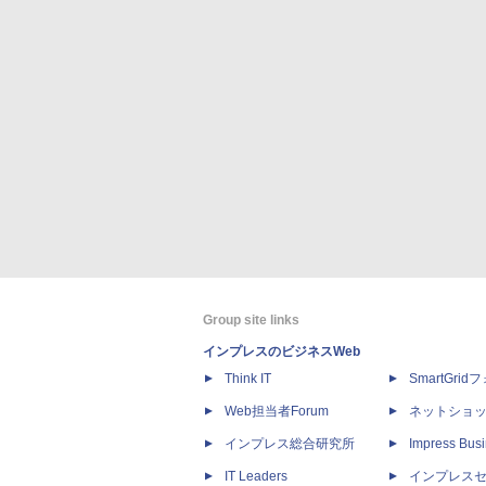
Group site links
インプレスのビジネスWeb
Think IT
SmartGri
Web担当者Forum
ネットショ
インプレス総合研究所
Impress Busi
IT Leaders
インプレス