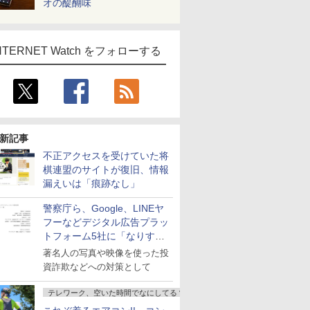
オの醍醐味
NTERNET Watch をフォローする
新記事
不正アクセスを受けていた将
棋連盟のサイトが復旧、情報
漏えいは「痕跡なし」
警察庁ら、Google、LINEヤ
フーなどデジタル広告プラッ
トフォーム5社に「なりすま
し詐欺広告」対策強化を要請
著名人の写真や映像を使った投
資詐欺などへの対策として
テレワーク、空いた時間でなにしてる？