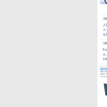
や
人
ス
を
や
F
ル
1
価