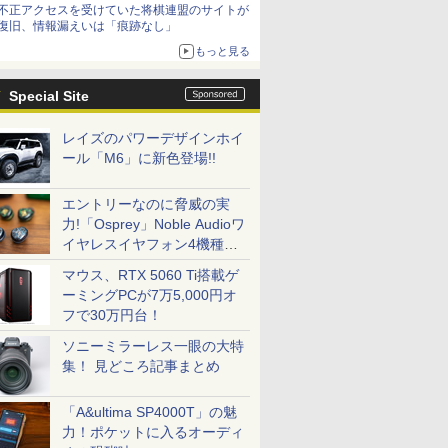
不正アクセスを受けていた将棋連盟のサイトが
復旧、情報漏えいは「痕跡なし」
もっと見る
Special Site
レイズのパワーデザインホイ
ール「M6」に新色登場!!
エントリーなのに脅威の実
力!「Osprey」Noble Audioワ
イヤレスイヤフォン4機種を
一気に聴く
マウス、RTX 5060 Ti搭載ゲ
ーミングPCが7万5,000円オ
フで30万円台！
ソニーミラーレス一眼の大特
集！ 見どころ記事まとめ
「A&ultima SP4000T」の魅
力！ポケットに入るオーディ