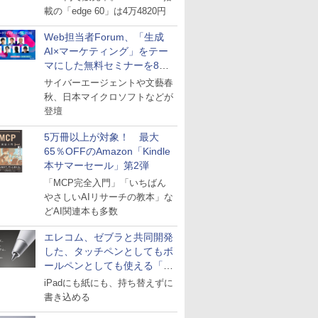
載の「edge 60」は4万4820円
Web担当者Forum、「生成
AI×マーケティング」をテー
マにした無料セミナーを8月
27日にオンライン開催
サイバーエージェントや文藝春
秋、日本マイクロソフトなどが
登壇
5万冊以上が対象！ 最大
65％OFFのAmazon「Kindle
本サマーセール」第2弾
「MCP完全入門」「いちばん
やさしいAIリサーチの教本」な
どAI関連本も多数
エレコム、ゼブラと共同開発
した、タッチペンとしてもボ
ールペンとしても使える「ス
タイラスツーウェイ」発売
iPadにも紙にも、持ち替えずに
書き込める