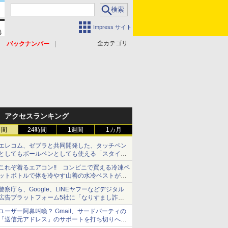
Impress サイト
全カテゴリ
バックナンバー
アクセスランキング
時間
24時間
1週間
1カ月
エレコム、ゼブラと共同開発した、タッチペン
としてもボールペンとしても使える「スタイラ
スツーウェイ」発売 iPadにも紙にも、持ち替
これぞ着るエアコン!! コンビニで買える冷凍ペ
えずに書き込める
ットボトルで体を冷やす山善の水冷ベストがロ
ードバイクにちょうどいい【ぼっち・ざ・ろー
警察庁ら、Google、LINEヤフーなどデジタル
ど！その14】【空いた時間でなにしてる？】
広告プラットフォーム5社に「なりすまし詐欺
広告」対策強化を要請 著名人の写真や映像を
ユーザー阿鼻叫喚？ Gmail、サードパーティの
使った投資詐欺などへの対策として
「送信元アドレス」のサポートを打ち切りへ
【やじうまWatch】