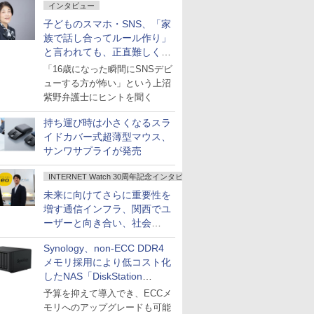
インタビュー
子どものスマホ・SNS、「家
族で話し合ってルール作り」
と言われても、正直難しくな
いですか？
「16歳になった瞬間にSNSデビ
ューする方が怖い」という上沼
紫野弁護士にヒントを聞く
持ち運び時は小さくなるスラ
イドカバー式超薄型マウス、
サンワサプライが発売
INTERNET Watch 30周年記念インタビュー
未来に向けてさらに重要性を
増す通信インフラ、関西でユ
ーザーと向き合い、社会
の“あたらしい”を起動し続け
Synology、non-ECC DDR4
る～オプテージ
メモリ採用により低コスト化
したNAS「DiskStation
neo+」シリーズ
予算を抑えて導入でき、ECCメ
モリへのアップグレードも可能