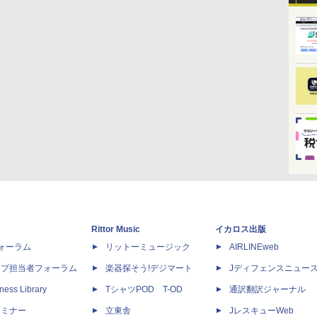
Rittor Music
イカロス出版
dフォーラム
リットーミュージック
AIRLINEweb
ップ担当者フォーラム
楽器探そう!デジマート
Jディフェンスニュー
ness Library
TシャツPOD T-OD
通訳翻訳ジャーナル
セミナー
立東舎
JレスキューWeb