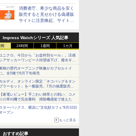
消費者庁、希少な商品を安く
販売すると見せかける偽通販
サイトに注意喚起、サイト名
とドメイン名を公表
Impress Watchシリーズ 人気記事
時間
24時間
1週間
1カ月
ユニクロ、今日から「お盆特別セール」。涼感
シアサッカーワンピース待望値下げ、撥水ギア
ショーツは1990円に
東映の歴代オープニング映像がカプセルトイ
に。全5種で8月下旬発売
カルディ、オンライン限定「ネコバッグ＆タン
ブラーセット」を一般販売。7月の抽選販売の
当選無効分
【家電レビュー】手ごわい雑草との戦い、コメ
リの草刈機で完全勝利 掃除機感覚で使えた
スターバックス、横浜に“文化財カフェ”8月10日
オープン
もっと見る
おすすめ記事