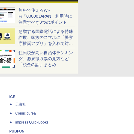
無料で使えるWi-
Fi「00000JAPAN」利用時に
注意すべき3つのポイント
急増する国際電話による特殊
詐欺、家族のスマホに「警察
庁推奨アプリ」を入れて対策
しよう！
住民税が高い自治体ランキン
グ、源泉徴収票の見方など
「税金の話」まとめ
ICE
天海社
ス
Comic curea
impress QuickBooks
PUBFUN