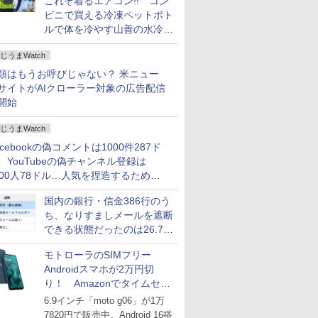
これぞ着るエアコン!! コン
ビニで買える冷凍ペットボト
ルで体を冷やす山善の水冷ベ
ストがロードバイクにちょう
じうまWatch
どいい【ぼっち・ざ・ろー
ど！その14】
類はもうお呼びじゃない？ 米ニュー
サイトがAIクローラー対象の広告配信
開始
じうまWatch
acebookの偽コメントは1000件287ド
、YouTubeの偽チャンネル登録は
000人78ドル…人気を捏造するための
格リストが公開中
国内の銀行・信金386行のう
ち、なりすましメールを遮断
できる状態だったのは26.7％
にとどまる～GMOブランド
モトローラのSIMフリー
セキュリティ調査
Androidスマホが2万円切
り！ Amazonでタイムセー
ル
6.9インチ「moto g06」が1万
7820円で販売中。Android 16搭