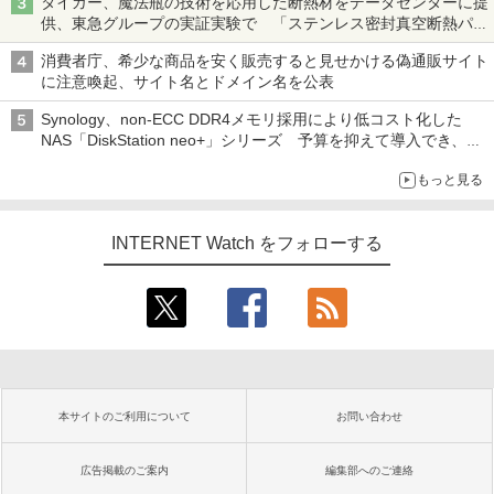
タイガー、魔法瓶の技術を応用した断熱材をデータセンターに提
供、東急グループの実証実験で 「ステンレス密封真空断熱パネ
ル TIVIP」
消費者庁、希少な商品を安く販売すると見せかける偽通販サイト
に注意喚起、サイト名とドメイン名を公表
Synology、non-ECC DDR4メモリ採用により低コスト化した
NAS「DiskStation neo+」シリーズ 予算を抑えて導入でき、
ECCメモリへのアップグレードも可能
もっと見る
INTERNET Watch をフォローする
本サイトのご利用について
お問い合わせ
広告掲載のご案内
編集部へのご連絡