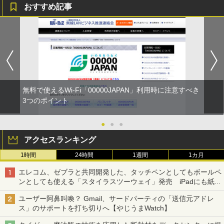
おすすめ記事
無料で使えるWi-Fi「00000JAPAN」利用時に注意すべき
3つのポイント
●
●
●
アクセスランキング
1時間
24時間
1週間
1カ月
エレコム、ゼブラと共同開発した、タッチペンとしてもボールペ
ンとしても使える「スタイラスツーウェイ」発売 iPadにも紙に
も、持ち替えずに書き込める
ユーザー阿鼻叫喚？ Gmail、サードパーティの「送信元アドレ
ス」のサポートを打ち切りへ【やじうまWatch】