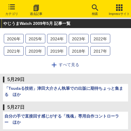
カテゴリ
過去記事
検索
Impressサイト
やじうまWatch 2009年5月 記事一覧
2026
年
2025
年
2024
年
2023
年
2022
年
2021
年
2020
年
2019
年
2018
年
2017
年
2016
年
2015
年
2014
年
2013
年
2012
年
すべて見る
2011
年
2010
年
2009
年
2008
年
2007
年
5月29日
2006
年
2005
年
2004
年
2003
年
「Tsudaる技術」津田大介さん執筆での出版に期待ちょっと集ま
る ほか
5月27日
自分の手で直接回す感じがする「塊魂」専用自作コントローラ
ー ほか