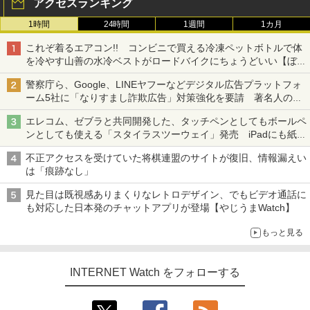
アクセスランキング
1時間
24時間
1週間
1カ月
これぞ着るエアコン!! コンビニで買える冷凍ペットボトルで体
を冷やす山善の水冷ベストがロードバイクにちょうどいい【ぼっ
ち・ざ・ろーど！その14】【空いた時間でなにしてる？】
警察庁ら、Google、LINEヤフーなどデジタル広告プラットフォ
ーム5社に「なりすまし詐欺広告」対策強化を要請 著名人の写
真や映像を使った投資詐欺などへの対策として
エレコム、ゼブラと共同開発した、タッチペンとしてもボールペ
ンとしても使える「スタイラスツーウェイ」発売 iPadにも紙に
も、持ち替えずに書き込める
不正アクセスを受けていた将棋連盟のサイトが復旧、情報漏えい
は「痕跡なし」
見た目は既視感ありまくりなレトロデザイン、でもビデオ通話に
も対応した日本発のチャットアプリが登場【やじうまWatch】
もっと見る
INTERNET Watch をフォローする