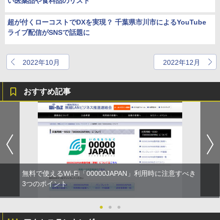
い医薬品や食料品のリスト
超が付くローコストでDXを実現？ 千葉県市川市によるYouTube
ライブ配信がSNSで話題に
2022年10月
2022年12月
おすすめ記事
無料で使えるWi-Fi「00000JAPAN」利用時に注意すべき
3つのポイント
●
●
●