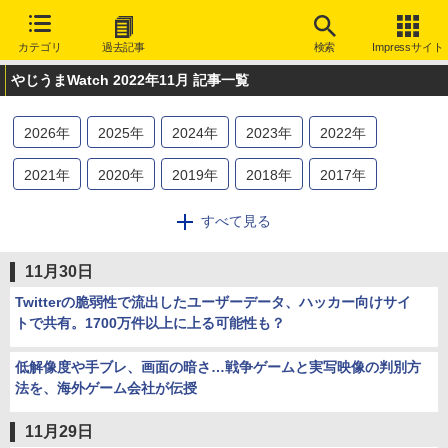
カテゴリ
過去記事
検索
Impressサイト
やじうまWatch 2022年11月 記事一覧
2026
年
2025
年
2024
年
2023
年
2022
年
2021
年
2020
年
2019
年
2018
年
2017
年
2016
年
2015
年
2014
年
2013
年
2012
年
すべて見る
2011
年
2010
年
2009
年
2008
年
2007
年
11月30日
2006
年
2005
年
2004
年
2003
年
Twitterの脆弱性で流出したユーザーデータ、ハッカー向けサイ
トで共有。1700万件以上に上る可能性も？
低解像度や手ブレ、画面の暗さ…戦争ゲームと実写映像の判別方
法を、海外ゲーム会社が伝授
11月29日