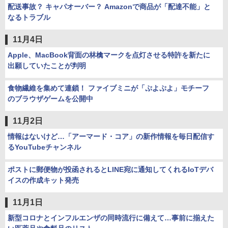
配送事故？ キャパオーバー？ Amazonで商品が「配達不能」と
なるトラブル
11月4日
Apple、MacBook背面の林檎マークを点灯させる特許を新たに
出願していたことが判明
食物繊維を集めて連鎖！ ファイブミニが「ぷよぷよ」モチーフ
のブラウザゲームを公開中
11月2日
情報はないけど…「アーマード・コア」の新作情報を毎日配信す
るYouTubeチャンネル
ポストに郵便物が投函されるとLINE宛に通知してくれるIoTデバ
イスの作成キット発売
11月1日
新型コロナとインフルエンザの同時流行に備えて…事前に揃えた