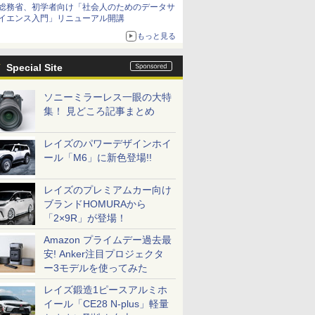
総務省、初学者向け「社会人のためのデータサ
イエンス入門」リニューアル開講
もっと見る
Special Site
ソニーミラーレス一眼の大特
集！ 見どころ記事まとめ
レイズのパワーデザインホイ
ール「M6」に新色登場!!
レイズのプレミアムカー向け
ブランドHOMURAから
「2×9R」が登場！
Amazon プライムデー過去最
安! Anker注目プロジェクタ
ー3モデルを使ってみた
レイズ鍛造1ピースアルミホ
イール「CE28 N-plus」軽量