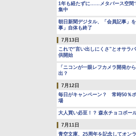
1年も経たずに……メタバース空間
集中
朝日新聞デジタル、「会員記事」を
事」自体も終了
7月13日
これで“言い出しにくさ”とオサラバ
供開始
「ニコンが一眼レフカメラ開発から
出？
7月12日
毎日がキャンペーン？ 常時50％
場
大人買い必至！？ 森永チョコボー
7月11日
青空文庫、25周年を記念してオン