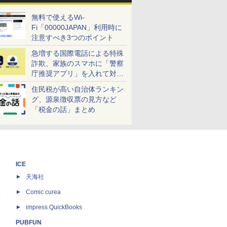
無料で使えるWi-
Fi「00000JAPAN」利用時に
注意すべき3つのポイント
急増する国際電話による特殊
詐欺、家族のスマホに「警察
庁推奨アプリ」を入れて対策
しよう！
住民税が高い自治体ランキン
グ、源泉徴収票の見方など
「税金の話」まとめ
ICE
天海社
ス
Comic curea
impress QuickBooks
PUBFUN