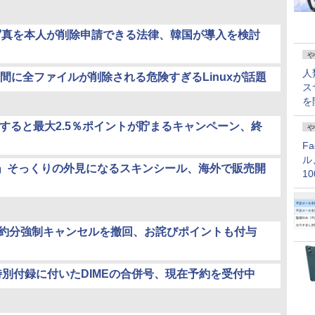
写真を本人が削除申請できる法律、韓国が導入を検討
や
人
間に全ファイルが削除される危険すぎるLinuxが話題
ス
を
ジすると最大2.5％ポイントが貯まるキャンペーン、終
や
F
ル
e (1)」そっくりの外見になるスキンシール、海外で販売開
1
価
う予約分強制キャンセルを撤回、お詫びポイントも付与
特別付録に付いたDIMEの合併号、現在予約を受付中