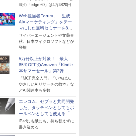
載の「edge 60」は4万4820円
Web担当者Forum、「生成
AI×マーケティング」をテー
マにした無料セミナーを8月
27日にオンライン開催
サイバーエージェントや文藝春
秋、日本マイクロソフトなどが
登壇
5万冊以上が対象！ 最大
65％OFFのAmazon「Kindle
本サマーセール」第2弾
「MCP完全入門」「いちばん
やさしいAIリサーチの教本」な
どAI関連本も多数
エレコム、ゼブラと共同開発
した、タッチペンとしてもボ
ールペンとしても使える「ス
タイラスツーウェイ」発売
iPadにも紙にも、持ち替えずに
書き込める