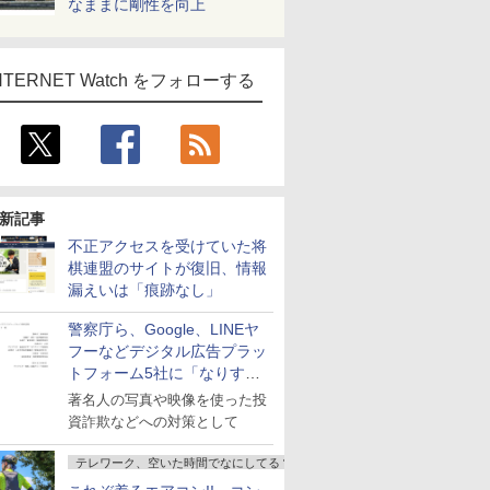
なままに剛性を向上
NTERNET Watch をフォローする
新記事
不正アクセスを受けていた将
棋連盟のサイトが復旧、情報
漏えいは「痕跡なし」
警察庁ら、Google、LINEヤ
フーなどデジタル広告プラッ
トフォーム5社に「なりすま
し詐欺広告」対策強化を要請
著名人の写真や映像を使った投
資詐欺などへの対策として
テレワーク、空いた時間でなにしてる？