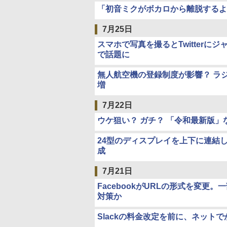
「初音ミクがボカロから離脱するような
7月25日
スマホで写真を撮るとTwitter
で話題に
無人航空機の登録制度が影響？ ラ
増
7月22日
ウケ狙い？ ガチ？ 「令和最新版」
24型のディスプレイを上下に連結した
成
7月21日
FacebookがURLの形式を変
対策か
Slackの料金改定を前に、ネット