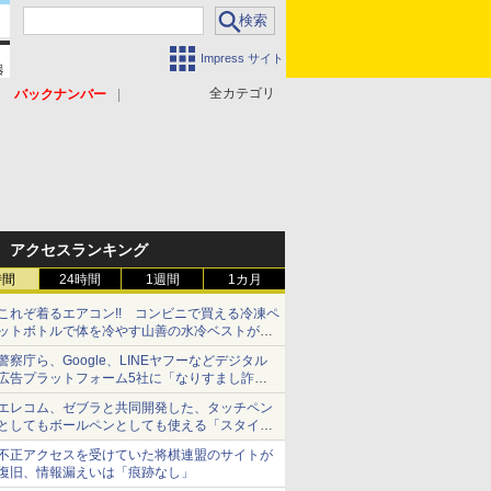
Impress サイト
全カテゴリ
バックナンバー
アクセスランキング
時間
24時間
1週間
1カ月
これぞ着るエアコン!! コンビニで買える冷凍ペ
ットボトルで体を冷やす山善の水冷ベストがロ
ードバイクにちょうどいい【ぼっち・ざ・ろー
警察庁ら、Google、LINEヤフーなどデジタル
ど！その14】【空いた時間でなにしてる？】
広告プラットフォーム5社に「なりすまし詐欺
広告」対策強化を要請 著名人の写真や映像を
エレコム、ゼブラと共同開発した、タッチペン
使った投資詐欺などへの対策として
としてもボールペンとしても使える「スタイラ
スツーウェイ」発売 iPadにも紙にも、持ち替
不正アクセスを受けていた将棋連盟のサイトが
えずに書き込める
復旧、情報漏えいは「痕跡なし」