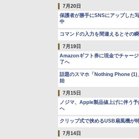
7月20日
保護者が勝手にSNSにアップした
中
コマンドの入力を間違えるとその瞬
7月19日
Amazonギフト券に現金でチャー
了へ
話題のスマホ「Nothing Phon
始
7月15日
ノジマ、Apple製品値上げに伴
へ
クリップ式で挟めるUSB扇風機が
7月14日