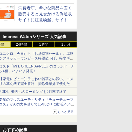
消費者庁、希少な商品を安く
販売すると見せかける偽通販
サイトに注意喚起、サイト名
とドメイン名を公表
Impress Watchシリーズ 人気記事
時間
24時間
1週間
1カ月
ユニクロ、今日から「お盆特別セール」。涼感
シアサッカーワンピース待望値下げ、撥水ギア
ショーツは1990円に
ミスド「Mrs. GREEN APPLE」のコラボドーナ
ツ4種、いよいよ発売！
【家電レビュー】手ごわい雑草との戦い、コメ
リの草刈機で完全勝利 掃除機感覚で使えた
KDDI、楽天へのローミングを9月末で終了
老舗のマウスユーティリティ「チューチューマ
ウス」がAIの力を借りて15年ぶりに復活／64bit
化、Windows 10/11、「Chrome」も走り回
もっと見る
る。復活記念で2026年末まで500円
おすすめ記事