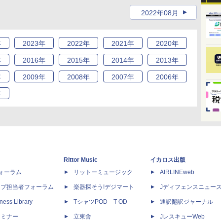
2022年08月
年
2023
年
2022
年
2021
年
2020
年
年
2016
年
2015
年
2014
年
2013
年
年
2009
年
2008
年
2007
年
2006
年
年
Rittor Music
イカロス出版
dフォーラム
リットーミュージック
AIRLINEweb
ップ担当者フォーラム
楽器探そう!デジマート
Jディフェンスニュー
ness Library
TシャツPOD T-OD
通訳翻訳ジャーナル
セミナー
立東舎
JレスキューWeb