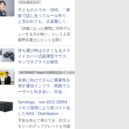
インタビュー
子どものスマホ・SNS、「家
族で話し合ってルール作り」
と言われても、正直難しくな
いですか？
「16歳になった瞬間にSNSデビ
ューする方が怖い」という上沼
紫野弁護士にヒントを聞く
持ち運び時は小さくなるスラ
イドカバー式超薄型マウス、
サンワサプライが発売
INTERNET Watch 30周年記念インタビュー
未来に向けてさらに重要性を
増す通信インフラ、関西でユ
ーザーと向き合い、社会
の“あたらしい”を起動し続け
Synology、non-ECC DDR4
る～オプテージ
メモリ採用により低コスト化
したNAS「DiskStation
neo+」シリーズ
予算を抑えて導入でき、ECCメ
モリへのアップグレードも可能