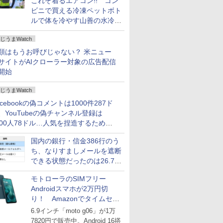
これぞ着るエアコン!! コン
ビニで買える冷凍ペットボト
ルで体を冷やす山善の水冷ベ
ストがロードバイクにちょう
じうまWatch
どいい【ぼっち・ざ・ろー
ど！その14】
類はもうお呼びじゃない？ 米ニュー
サイトがAIクローラー対象の広告配信
開始
じうまWatch
acebookの偽コメントは1000件287ド
、YouTubeの偽チャンネル登録は
000人78ドル…人気を捏造するための
格リストが公開中
国内の銀行・信金386行のう
ち、なりすましメールを遮断
できる状態だったのは26.7％
にとどまる～GMOブランド
モトローラのSIMフリー
セキュリティ調査
Androidスマホが2万円切
り！ Amazonでタイムセー
ル
6.9インチ「moto g06」が1万
7820円で販売中。Android 16搭