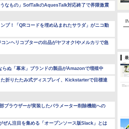
もの」SofTalkのAquesTalk対応終了で界隈激震
I
にジャンプ！「QRコードを埋め込まれたサラダ」がニコ動
ジコンヘリコプターの出品がヤフオク!やメルカリで急
最
ならぬ「幕末」ブランドの製品がAmazonで増殖中
折りたたみ式ディスプレイ、Kickstarterで目標達
更。一部ブラウザーが実装したパラメーター削除機能への
でがぜん注目を集める「オープンソース版Slack」とは