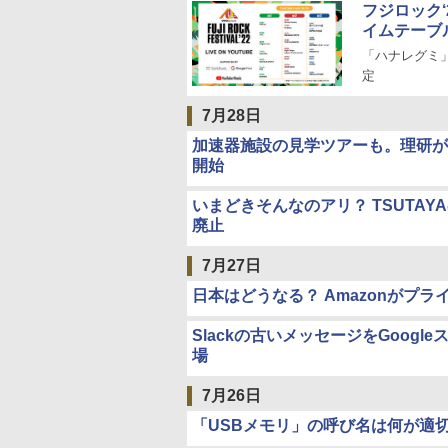
フジロック‘
イムテーブ
「ハナレグミ」
定
7月28日
加速器施設の見学ツアーも。理研が
開始
いまどきそんなのアリ？ TSUTA
廃止
7月27日
日本はどうなる？ Amazonがプ
Slackの古いメッセージをGoog
場
7月26日
「USBメモリ」の呼び名は何が適