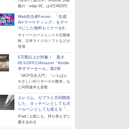
7820円で販売中。Android 16搭
載の「edge 60」は4万4820円
Web担当者Forum、「生成
AI×マーケティング」をテー
マにした無料セミナーを8月
27日にオンライン開催
サイバーエージェントや文藝春
秋、日本マイクロソフトなどが
登壇
5万冊以上が対象！ 最大
65％OFFのAmazon「Kindle
本サマーセール」第2弾
「MCP完全入門」「いちばん
やさしいAIリサーチの教本」な
どAI関連本も多数
エレコム、ゼブラと共同開発
した、タッチペンとしてもボ
ールペンとしても使える「ス
タイラスツーウェイ」発売
iPadにも紙にも、持ち替えずに
書き込める