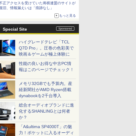
不正アクセスを受けていた将棋連盟のサイトが
復旧、情報漏えいは「痕跡なし」
もっと見る
Special Site
ハイグレードテレビ「TCL
Q7D Pro」。圧巻の色彩美で
映画＆ゲームが極上体験に
性能の良いお得な中古PC情
報はこのページでチェック！
メモリ32GBでも予算内。産
経新聞社がAMD Ryzen搭載
dynabookを2千台導入
総合オーディオブランドに進
化するSHANLINGとは何者
か？
「A&ultima SP4000T」の魅
力！ポケットに入るオーディ