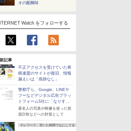
オの醍醐味
NTERNET Watch をフォローする
新記事
不正アクセスを受けていた将
棋連盟のサイトが復旧、情報
漏えいは「痕跡なし」
警察庁ら、Google、LINEヤ
フーなどデジタル広告プラッ
トフォーム5社に「なりすま
し詐欺広告」対策強化を要請
著名人の写真や映像を使った投
資詐欺などへの対策として
テレワーク、空いた時間でなにしてる？