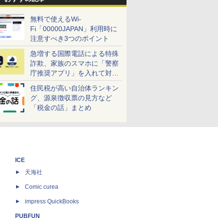
無料で使えるWi-
Fi「00000JAPAN」利用時に
注意すべき3つのポイント
急増する国際電話による特殊
詐欺、家族のスマホに「警察
庁推奨アプリ」を入れて対策
しよう！
住民税が高い自治体ランキン
グ、源泉徴収票の見方など
「税金の話」まとめ
ICE
天海社
ス
Comic curea
impress QuickBooks
PUBFUN