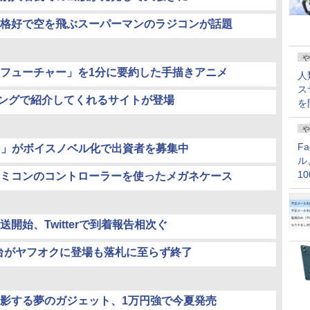
格好で空を飛ぶスーパーマンのラジコンが話題
や
フューチャー」を1分に要約した手描きアニメ
人
ス
ンキングで紹介してくれるサイトが登場
を
や
F
ート」がボイスノベル化で出資者を募集中
ル
1
ミコンのコントローラーを使ったメガネケース
価
開始、Twitterで到着報告相次ぐ
0台がヤフオクに登場も落札に至らず終了
影する夢のガジェット、1万円強で今夏発売