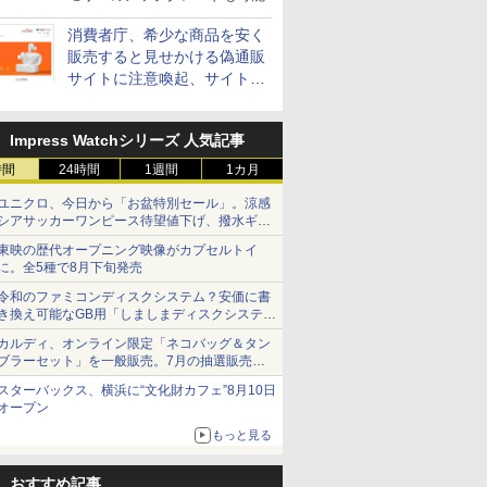
消費者庁、希少な商品を安く
販売すると見せかける偽通販
サイトに注意喚起、サイト名
とドメイン名を公表
Impress Watchシリーズ 人気記事
時間
24時間
1週間
1カ月
ユニクロ、今日から「お盆特別セール」。涼感
シアサッカーワンピース待望値下げ、撥水ギア
ショーツは1990円に
東映の歴代オープニング映像がカプセルトイ
に。全5種で8月下旬発売
令和のファミコンディスクシステム？安価に書
き換え可能なGB用「しましまディスクシステ
ム」
カルディ、オンライン限定「ネコバッグ＆タン
ブラーセット」を一般販売。7月の抽選販売の
当選無効分
スターバックス、横浜に“文化財カフェ”8月10日
オープン
もっと見る
おすすめ記事