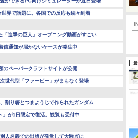
査ができるPC向けシミュレーターが近日登場
全世界で話題に。各国での反応も続々到着
I
た「進撃の巨人」オープニング動画がすごい
に着信通知が届かないケースが発生中
最
種類のペーパークラフトサイトが公開
次世代型「ファービー」がまもなく登場
、割り箸とつまようじで作られたガンダム
ット」が1日限定で復活。観覧も受付中
別人名義での出版が発覚して大騒ぎに