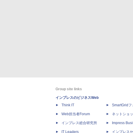
Group site links
インプレスのビジネスWeb
Think IT
SmartGri
Web担当者Forum
ネットショ
インプレス総合研究所
Impress Busi
IT Leaders
インプレス