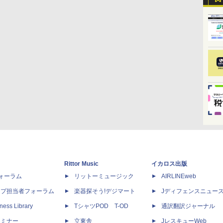
Rittor Music
イカロス出版
dフォーラム
リットーミュージック
AIRLINEweb
ップ担当者フォーラム
楽器探そう!デジマート
Jディフェンスニュー
ness Library
TシャツPOD T-OD
通訳翻訳ジャーナル
セミナー
立東舎
JレスキューWeb