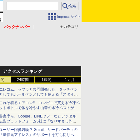
Impress サイト
全カテゴリ
バックナンバー
アクセスランキング
時間
24時間
1週間
1カ月
エレコム、ゼブラと共同開発した、タッチペン
としてもボールペンとしても使える「スタイラ
スツーウェイ」発売 iPadにも紙にも、持ち替
これぞ着るエアコン!! コンビニで買える冷凍ペ
えずに書き込める
ットボトルで体を冷やす山善の水冷ベストがロ
ードバイクにちょうどいい【ぼっち・ざ・ろー
警察庁ら、Google、LINEヤフーなどデジタル
ど！その14】【空いた時間でなにしてる？】
広告プラットフォーム5社に「なりすまし詐欺
広告」対策強化を要請 著名人の写真や映像を
ユーザー阿鼻叫喚？ Gmail、サードパーティの
使った投資詐欺などへの対策として
「送信元アドレス」のサポートを打ち切りへ
【やじうまWatch】