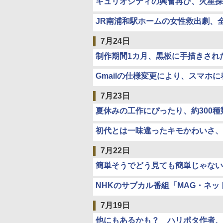
キュリオシティの興奮再び、火星探
JR南浦和駅ホームの女性救出劇、
7月24日
制作期間1カ月、黒板に手描きされ
Gmailの仕様変更により、スマホ
7月23日
夏休みの工作にぴったり、約300
初代とは一味違ったキモかわいさ、
7月22日
簡単そうでどう見ても簡単じゃない
NHKのサブカル番組「MAG・ネ
7月19日
他にもあるかも？ ハリポタ作者、