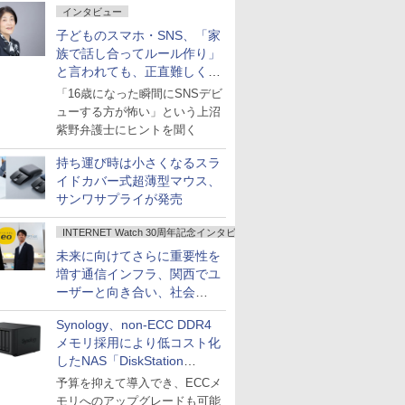
インタビュー
子どものスマホ・SNS、「家
族で話し合ってルール作り」
と言われても、正直難しくな
いですか？
「16歳になった瞬間にSNSデビ
ューする方が怖い」という上沼
紫野弁護士にヒントを聞く
持ち運び時は小さくなるスラ
イドカバー式超薄型マウス、
サンワサプライが発売
INTERNET Watch 30周年記念インタビュー
未来に向けてさらに重要性を
増す通信インフラ、関西でユ
ーザーと向き合い、社会
の“あたらしい”を起動し続け
Synology、non-ECC DDR4
る～オプテージ
メモリ採用により低コスト化
したNAS「DiskStation
neo+」シリーズ
予算を抑えて導入でき、ECCメ
モリへのアップグレードも可能