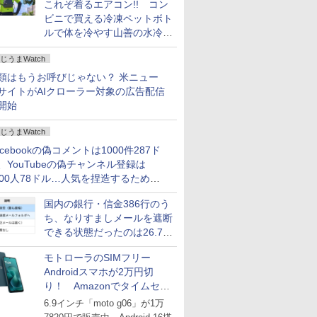
これぞ着るエアコン!! コン
ビニで買える冷凍ペットボト
ルで体を冷やす山善の水冷ベ
ストがロードバイクにちょう
じうまWatch
どいい【ぼっち・ざ・ろー
ど！その14】
類はもうお呼びじゃない？ 米ニュー
サイトがAIクローラー対象の広告配信
開始
じうまWatch
acebookの偽コメントは1000件287ド
、YouTubeの偽チャンネル登録は
000人78ドル…人気を捏造するための
格リストが公開中
国内の銀行・信金386行のう
ち、なりすましメールを遮断
できる状態だったのは26.7％
にとどまる～GMOブランド
モトローラのSIMフリー
セキュリティ調査
Androidスマホが2万円切
り！ Amazonでタイムセー
ル
6.9インチ「moto g06」が1万