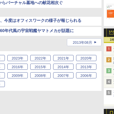
中からバーチャル墓地への献花相次ぐ
、今度はオフィスワークの様子が報じられる
60年代風の宇宙戦艦ヤマトメカが話題に
1
2013年08月
年
2023
年
2022
年
2021
年
2020
年
年
2016
年
2015
年
2014
年
2013
年
年
2009
年
2008
年
2007
年
2006
年
年