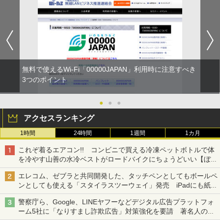
無料で使えるWi-Fi「00000JAPAN」利用時に注意すべき
3つのポイント
●
●
●
アクセスランキング
1時間
24時間
1週間
1カ月
これぞ着るエアコン!! コンビニで買える冷凍ペットボトルで体
を冷やす山善の水冷ベストがロードバイクにちょうどいい【ぼっ
ち・ざ・ろーど！その14】【空いた時間でなにしてる？】
エレコム、ゼブラと共同開発した、タッチペンとしてもボールペ
ンとしても使える「スタイラスツーウェイ」発売 iPadにも紙に
も、持ち替えずに書き込める
警察庁ら、Google、LINEヤフーなどデジタル広告プラットフォ
ーム5社に「なりすまし詐欺広告」対策強化を要請 著名人の写