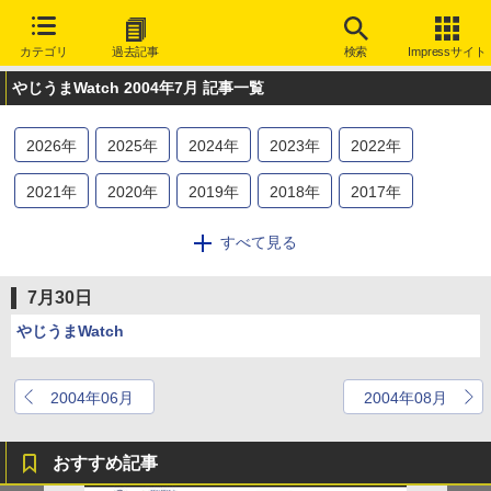
カテゴリ
過去記事
検索
Impressサイト
やじうまWatch 2004年7月 記事一覧
2026
年
2025
年
2024
年
2023
年
2022
年
2021
年
2020
年
2019
年
2018
年
2017
年
2016
年
2015
年
2014
年
2013
年
2012
年
すべて見る
2011
年
2010
年
2009
年
2008
年
2007
年
7月30日
2006
年
2005
年
2004
年
2003
年
やじうまWatch
2004年06月
2004年08月
おすすめ記事