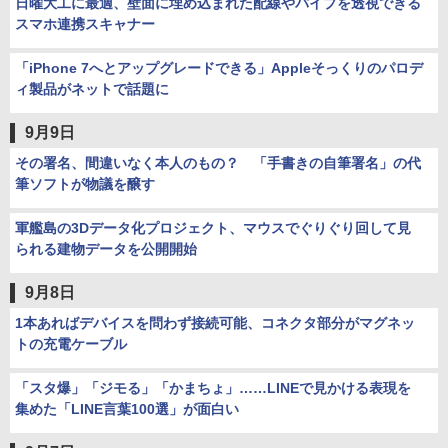
日曜大工に最適、壁面に埋め込まれた配線やパイプを透視できる
スマホ連携スキャナー
「iPhone 7へとアップグレードできる」Appleそっくりのパロデ
ィ製品がネットで話題に
9月9日
その署名、間違いなく本人のもの？ 「手書きの自筆署名」の代
筆ソフトが物議を醸す
軍艦島の3Dデータ化プロジェクト、マウスでぐりぐり回して見
られる建物データを公開開始
9月8日
1本あればデバイスを問わず接続可能、コネクタ部分がマグネッ
トの充電ケーブル
「スタ爆」「ジモる」「かまちょ」……LINEで見かける表現を
集めた「LINE言葉100選」が面白い