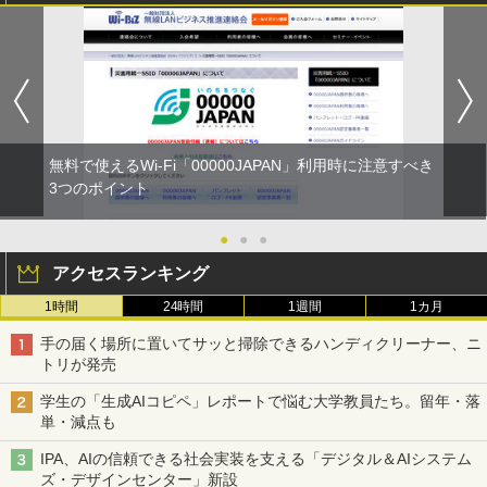
無料で使えるWi-Fi「00000JAPAN」利用時に注意すべき
3つのポイント
●
●
●
アクセスランキング
1時間
24時間
1週間
1カ月
手の届く場所に置いてサッと掃除できるハンディクリーナー、ニ
トリが発売
学生の「生成AIコピペ」レポートで悩む大学教員たち。留年・落
単・減点も
IPA、AIの信頼できる社会実装を支える「デジタル＆AIシステム
ズ・デザインセンター」新設