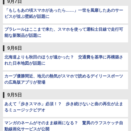
9月7日
「もしもあの頃スマホがあったら……」一世を風靡したあのサー
ビスが並ぶ壁紙が話題に
プラレールはここまで来た、スマホを使って運転士目線で走行可
能な新製品が話題に
9月6日
北海道よりも秋田のほうが遠かった？ 交通費を基準に再構築さ
れた日本地図が話題に
カープ優勝間近、地元の熱気がスマホで読めるデイリースポーツ
の広島版アプリが登場
9月5日
あえて「歩きスマホ」必須！？ 歩き続けないと曲の再生が止ま
るミュージックビデオ
マンガのネームがそのまま線画になる？ 驚異のラフスケッチ自
動線画化サービスが公開