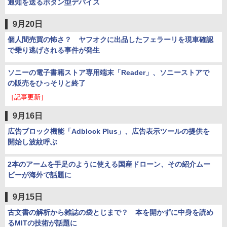
通知を送るボタン型デバイス
9月20日
個人間売買の怖さ？ ヤフオクに出品したフェラーリを現車確認
で乗り逃げされる事件が発生
ソニーの電子書籍ストア専用端末「Reader」、ソニーストアで
の販売をひっそりと終了
［記事更新］
9月16日
広告ブロック機能「Adblock Plus」、広告表示ツールの提供を
開始し波紋呼ぶ
2本のアームを手足のように使える国産ドローン、その紹介ムー
ビーが海外で話題に
9月15日
古文書の解析から雑誌の袋とじまで？ 本を開かずに中身を読め
るMITの技術が話題に