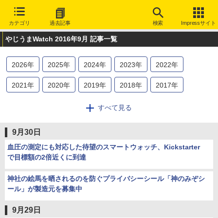
カテゴリ
過去記事
検索
Impressサイト
やじうまWatch 2016年9月 記事一覧
2026
年
2025
年
2024
年
2023
年
2022
年
2021
年
2020
年
2019
年
2018
年
2017
年
2016
年
2015
年
2014
年
2013
年
2012
年
すべて見る
2011
年
2010
年
2009
年
2008
年
2007
年
9月30日
2006
年
2005
年
2004
年
2003
年
血圧の測定にも対応した待望のスマートウォッチ、Kickstarter
で目標額の2倍近くに到達
神社の絵馬を晒されるのを防ぐプライバシーシール「神のみぞシ
ール」が製造元を募集中
9月29日