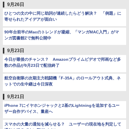
9月26日
ひとつの文の中に同じ助詞が連続したらどう解決？ 「例題」に
寄せられたアイデアが面白い
90年台前半のMacのトレンドが凝縮、「マンガMAC入門」がマ
ンガ図書館Zで無料公開中
9月23日
今日が最後のチャンス？ Amazonプライムビデオで邦画など多
数の作品が9月23日で配信終了
航空自衛隊の次期主力戦闘機「F-35A」のロールアウト式典、ネ
ットでの生中継は今日深夜
9月21日
iPhone 7にイヤホンジャックと2基のLightningを追加するユー
ザー自作デバイス、量産へ
スマホの大量の通知を減らせる？ ユーザーの現在地を判定して