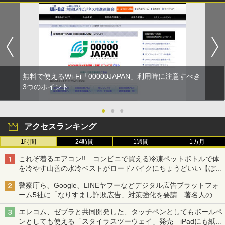
無料で使えるWi-Fi「00000JAPAN」利用時に注意すべき
3つのポイント
●
●
●
アクセスランキング
1時間
24時間
1週間
1カ月
これぞ着るエアコン!! コンビニで買える冷凍ペットボトルで体
を冷やす山善の水冷ベストがロードバイクにちょうどいい【ぼっ
ち・ざ・ろーど！その14】【空いた時間でなにしてる？】
警察庁ら、Google、LINEヤフーなどデジタル広告プラットフォ
ーム5社に「なりすまし詐欺広告」対策強化を要請 著名人の写
真や映像を使った投資詐欺などへの対策として
エレコム、ゼブラと共同開発した、タッチペンとしてもボールペ
ンとしても使える「スタイラスツーウェイ」発売 iPadにも紙に