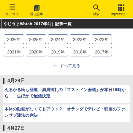
カテゴリ
過去記事
検索
Impressサイト
やじうまWatch 2017年4月 記事一覧
2026
年
2025
年
2024
年
2023
年
2022
年
2021
年
2020
年
2019
年
2018
年
2017
年
2016
年
2015
年
2014
年
2013
年
2012
年
すべて見る
2011
年
2010
年
2009
年
2008
年
2007
年
4月28日
2006
年
2005
年
2004
年
2003
年
ぬるかる氏も登壇、満員御礼の「マストドン会議」が本日19時か
らニコ生ほかで配信決定
本体の動画がなくてもアウト？ オランダでテレビ・映画のファ
ンサブ違法の判決
4月27日