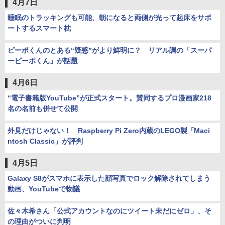
4月7日
睡眠のトラッキングも可能、朝になると両側が光って起床をサポ
ートするスマート枕
ピーポくんのとある“疑惑”がより鮮明に？ リアル調の「スーパ
ーピーポくん」が話題
4月6日
“電子書籍版YouTube”が正式スタート。賛同するプロ漫画家218
名の名前も併せて公開
外見だけじゃない！ Raspberry Pi Zero内蔵のLEGO製「Maci
ntosh Classic」が評判
4月5日
Galaxy S8がスマホに表示した顔写真でロック解除されてしまう
動画、YouTubeで物議
佐々木希さん「公式アカウントなのにツイート未だにゼロ」、そ
の理由がついに判明