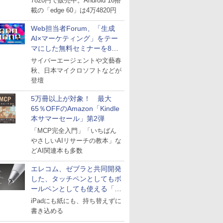
7820円で販売中。Android 16搭
載の「edge 60」は4万4820円
Web担当者Forum、「生成
AI×マーケティング」をテー
マにした無料セミナーを8月
27日にオンライン開催
サイバーエージェントや文藝春
秋、日本マイクロソフトなどが
登壇
5万冊以上が対象！ 最大
65％OFFのAmazon「Kindle
本サマーセール」第2弾
「MCP完全入門」「いちばん
やさしいAIリサーチの教本」な
どAI関連本も多数
エレコム、ゼブラと共同開発
した、タッチペンとしてもボ
ールペンとしても使える「ス
タイラスツーウェイ」発売
iPadにも紙にも、持ち替えずに
書き込める