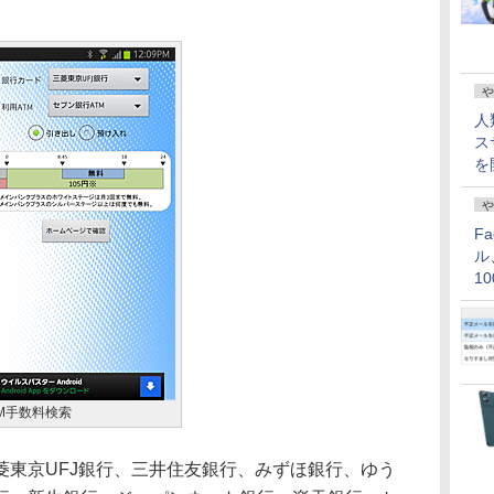
や
人
ス
を
や
F
ル
1
価
TM手数料検索
東京UFJ銀行、三井住友銀行、みずほ銀行、ゆう