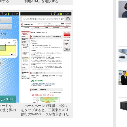
択する
「利用ATM」を選択する
カードを、
「ホームページで確認」ボタン
で使う際の
をタップすると、三菱東京UFJ
銀行のWebページが表示された