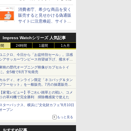
消費者庁、希少な商品を安く
販売すると見せかける偽通販
サイトに注意喚起、サイト名
とドメイン名を公表
Impress Watchシリーズ 人気記事
時間
24時間
1週間
1カ月
ユニクロ、今日から「お盆特別セール」。涼感
シアサッカーワンピース待望値下げ、撥水ギア
ショーツは1990円に
東映の歴代オープニング映像がカプセルトイ
に。全5種で8月下旬発売
カルディ、オンライン限定「ネコバッグ＆タン
ブラーセット」を一般販売。7月の抽選販売の
当選無効分
【家電レビュー】手ごわい雑草との戦い、コメ
リの草刈機で完全勝利 掃除機感覚で使えた
スターバックス、横浜に“文化財カフェ”8月10日
オープン
もっと見る
おすすめ記事