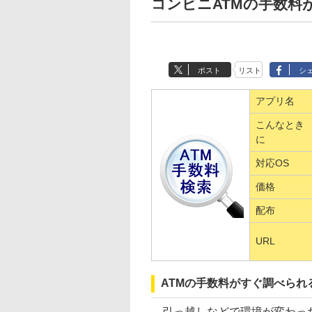
コンビニATMの手数料
ポスト
リスト
シ
アプリ名
こんなとき
に
対応OS
価格
配布
URL
ATMの手数料がすぐ調べられ
引っ越しなどで環境が変わった