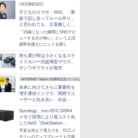
インタビュー
子どものスマホ・SNS、「家
族で話し合ってルール作り」
と言われても、正直難しくな
いですか？
「16歳になった瞬間にSNSデビ
ューする方が怖い」という上沼
紫野弁護士にヒントを聞く
持ち運び時は小さくなるスラ
イドカバー式超薄型マウス、
サンワサプライが発売
INTERNET Watch 30周年記念インタビュー
未来に向けてさらに重要性を
増す通信インフラ、関西でユ
ーザーと向き合い、社会
の“あたらしい”を起動し続け
Synology、non-ECC DDR4
る～オプテージ
メモリ採用により低コスト化
したNAS「DiskStation
neo+」シリーズ
予算を抑えて導入でき、ECCメ
モリへのアップグレードも可能