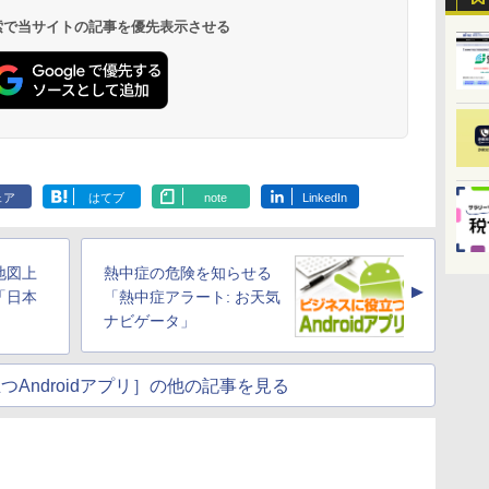
 検索で当サイトの記事を優先表示させる
ェア
はてブ
note
LinkedIn
地図上
熱中症の危険を知らせる
▲
「日本
「熱中症アラート: お天気
」
ナビゲータ」
Androidアプリ］の他の記事を見る