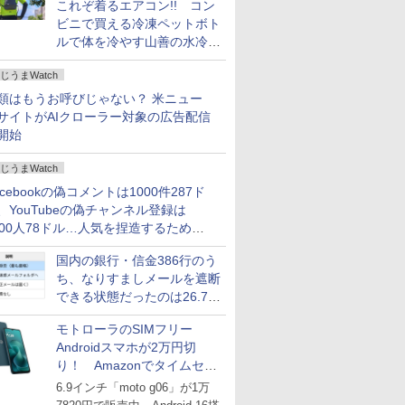
これぞ着るエアコン!! コン
ビニで買える冷凍ペットボト
ルで体を冷やす山善の水冷ベ
ストがロードバイクにちょう
じうまWatch
どいい【ぼっち・ざ・ろー
ど！その14】
類はもうお呼びじゃない？ 米ニュー
サイトがAIクローラー対象の広告配信
開始
じうまWatch
acebookの偽コメントは1000件287ド
、YouTubeの偽チャンネル登録は
000人78ドル…人気を捏造するための
格リストが公開中
国内の銀行・信金386行のう
ち、なりすましメールを遮断
できる状態だったのは26.7％
にとどまる～GMOブランド
モトローラのSIMフリー
セキュリティ調査
Androidスマホが2万円切
り！ Amazonでタイムセー
ル
6.9インチ「moto g06」が1万