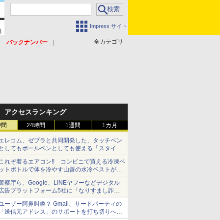
Impress サイト
全カテゴリ
バックナンバー
アクセスランキング
時間
24時間
1週間
1カ月
エレコム、ゼブラと共同開発した、タッチペン
としてもボールペンとしても使える「スタイラ
スツーウェイ」発売 iPadにも紙にも、持ち替
これぞ着るエアコン!! コンビニで買える冷凍ペ
えずに書き込める
ットボトルで体を冷やす山善の水冷ベストがロ
ードバイクにちょうどいい【ぼっち・ざ・ろー
警察庁ら、Google、LINEヤフーなどデジタル
ど！その14】【空いた時間でなにしてる？】
広告プラットフォーム5社に「なりすまし詐欺
広告」対策強化を要請 著名人の写真や映像を
ユーザー阿鼻叫喚？ Gmail、サードパーティの
使った投資詐欺などへの対策として
「送信元アドレス」のサポートを打ち切りへ
【やじうまWatch】