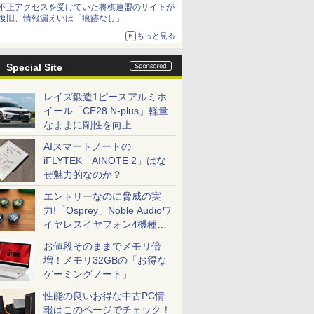
不正アクセスを受けていた将棋連盟のサイトが
復旧、情報漏えいは「痕跡なし」
もっと見る
Special Site
レイズ鍛造1ピースアルミホ
イール「CE28 N-plus」軽量
なままに剛性を向上
AIスマートノートの
iFLYTEK「AINOTE 2」はな
ぜ魅力的なのか？
エントリーなのに脅威の実
力!「Osprey」Noble Audioワ
イヤレスイヤフォン4機種を
一気に聴く
お値段そのままでメモリ倍
増！メモリ32GBの「お得な
ゲーミングノート」
性能の良いお得な中古PC情
報はこのページでチェック！