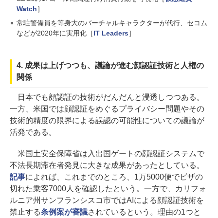
Watch
］
常駐警備員を等身大のバーチャルキャラクターが代行、セコム
などが2020年に実用化［
IT Leaders
］
4. 成果は上げつつも、議論が進む顔認証技術と人権の
関係
日本でも顔認証の技術がだんだんと浸透しつつある。
一方、米国では顔認証をめぐるプライバシー問題やその
技術的精度の限界による誤認の可能性についての議論が
活発である。
米国土安全保障省は入出国ゲートの顔認証システムで
不法長期滞在者発見に大きな成果があったとしている。
記事
によれば、これまでのところ、1万5000便でビザの
切れた乗客7000人を確認したという。一方で、カリフォ
ルニア州サンフランシスコ市ではAIによる顔認証技術を
禁止する
条例案が審議
されているという。理由の1つと