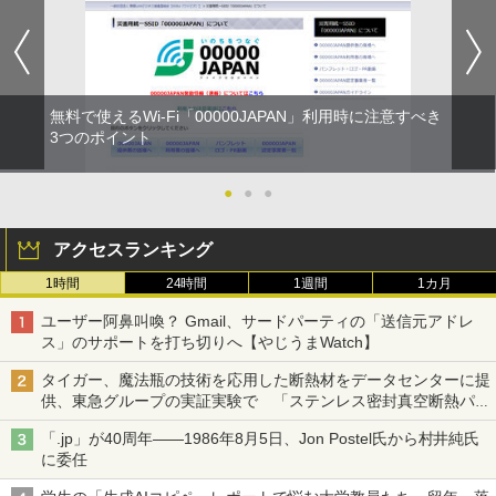
無料で使えるWi-Fi「00000JAPAN」利用時に注意すべき
3つのポイント
●
●
●
アクセスランキング
1時間
24時間
1週間
1カ月
ユーザー阿鼻叫喚？ Gmail、サードパーティの「送信元アドレ
ス」のサポートを打ち切りへ【やじうまWatch】
タイガー、魔法瓶の技術を応用した断熱材をデータセンターに提
供、東急グループの実証実験で 「ステンレス密封真空断熱パネ
ル TIVIP」
「.jp」が40周年――1986年8月5日、Jon Postel氏から村井純氏
に委任