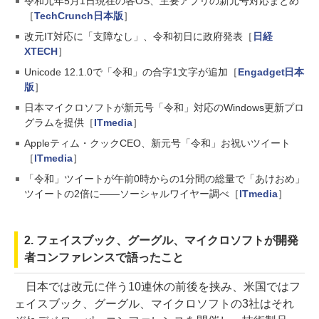
令和元年5月1日現在の各OS、主要アプリの新元号対応まとめ
［
TechCrunch日本版
］
改元IT対応に「支障なし」、令和初日に政府発表［
日経
XTECH
］
Unicode 12.1.0で「令和」の合字1文字が追加［
Engadget日本
版
］
日本マイクロソフトが新元号「令和」対応のWindows更新プロ
グラムを提供［
ITmedia
］
Appleティム・クックCEO、新元号「令和」お祝いツイート
［
ITmedia
］
「令和」ツイートが午前0時からの1分間の総量で「あけおめ」
ツイートの2倍に――ソーシャルワイヤー調べ［
ITmedia
］
2. フェイスブック、グーグル、マイクロソフトが開発
者コンファレンスで語ったこと
日本では改元に伴う10連休の前後を挟み、米国ではフ
ェイスブック、グーグル、マイクロソフトの3社はそれ