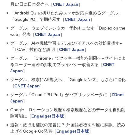
月17日に日本発売へ［
CNET Japan
］
「Android Q」の折りたたみスマホ対応を進めるグーグル、
「Google I/O」で期待示す［
CNET Japan
］
グーグル、ウェブでレンタカー予約もこなす「Duplex on the
web」発表［
CNET Japan
］
グーグル、AIや機械学習モデルのバイアスへの対処目指す--
「TCAV」技術など説明［
CNET Japan
］
グーグル、「Chrome」でクッキー機能を制限へ--サイトによ
るユーザー追跡の抑制でプライバシー改善図る［
CNET
Japan
］
グーグル、検索にAR導入へ--「Googleレンズ」もさらに進化
［
CNET Japan
］
グーグル「Cloud TPU Pod」がパブリックベータに［
ZDnet
Japan
］
Google、ロケーション履歴や検索履歴などのデータを自動削
除可能に［
Engadget日本版
］
速報：旅行用翻訳の定番に？ 外国語看板を即座に翻訳、読み
上げるGoogle Go発表［
Engadget日本版
］