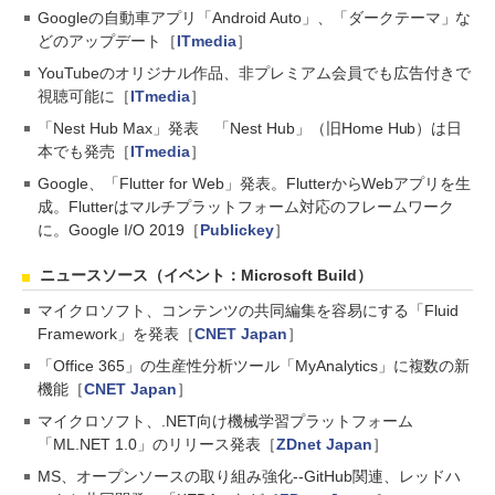
Googleの自動車アプリ「Android Auto」、「ダークテーマ」な
どのアップデート［
ITmedia
］
YouTubeのオリジナル作品、非プレミアム会員でも広告付きで
視聴可能に［
ITmedia
］
「Nest Hub Max」発表 「Nest Hub」（旧Home Hub）は日
本でも発売［
ITmedia
］
Google、「Flutter for Web」発表。FlutterからWebアプリを生
成。Flutterはマルチプラットフォーム対応のフレームワーク
に。Google I/O 2019［
Publickey
］
ニュースソース（イベント：Microsoft Build）
マイクロソフト、コンテンツの共同編集を容易にする「Fluid
Framework」を発表［
CNET Japan
］
「Office 365」の生産性分析ツール「MyAnalytics」に複数の新
機能［
CNET Japan
］
マイクロソフト、.NET向け機械学習プラットフォーム
「ML.NET 1.0」のリリース発表［
ZDnet Japan
］
MS、オープンソースの取り組み強化--GitHub関連、レッドハ