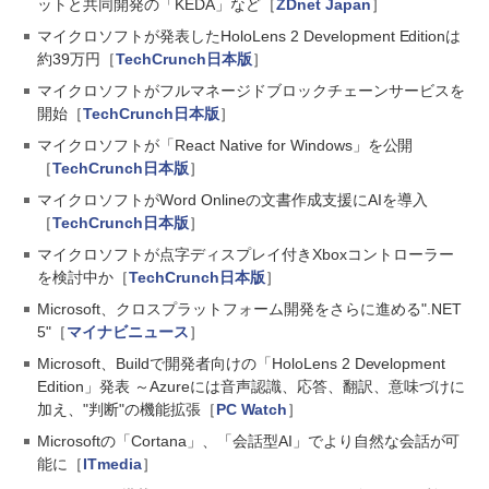
ットと共同開発の「KEDA」など［
ZDnet Japan
］
マイクロソフトが発表したHoloLens 2 Development Editionは
約39万円［
TechCrunch日本版
］
マイクロソフトがフルマネージドブロックチェーンサービスを
開始［
TechCrunch日本版
］
マイクロソフトが「React Native for Windows」を公開
［
TechCrunch日本版
］
マイクロソフトがWord Onlineの文書作成支援にAIを導入
［
TechCrunch日本版
］
マイクロソフトが点字ディスプレイ付きXboxコントローラー
を検討中か［
TechCrunch日本版
］
Microsoft、クロスプラットフォーム開発をさらに進める".NET
5"［
マイナビニュース
］
Microsoft、Buildで開発者向けの「HoloLens 2 Development
Edition」発表 ～Azureには音声認識、応答、翻訳、意味づけに
加え、"判断"の機能拡張［
PC Watch
］
Microsoftの「Cortana」、「会話型AI」でより自然な会話が可
能に［
ITmedia
］