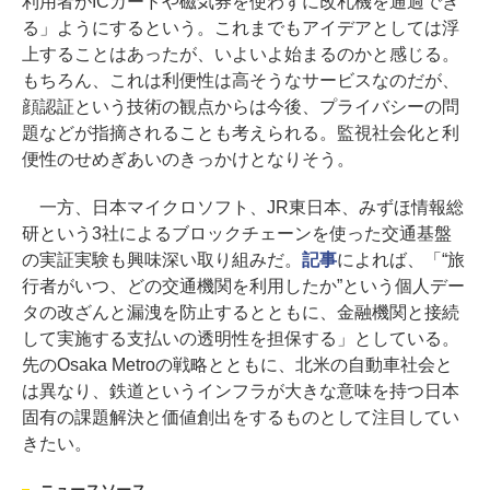
利用者がICカードや磁気券を使わずに改札機を通過でき
る」ようにするという。これまでもアイデアとしては浮
上することはあったが、いよいよ始まるのかと感じる。
もちろん、これは利便性は高そうなサービスなのだが、
顔認証という技術の観点からは今後、プライバシーの問
題などが指摘されることも考えられる。監視社会化と利
便性のせめぎあいのきっかけとなりそう。
一方、日本マイクロソフト、JR東日本、みずほ情報総
研という3社によるブロックチェーンを使った交通基盤
の実証実験も興味深い取り組みだ。
記事
によれば、「“旅
行者がいつ、どの交通機関を利用したか”という個人デー
タの改ざんと漏洩を防止するとともに、金融機関と接続
して実施する支払いの透明性を担保する」としている。
先のOsaka Metroの戦略とともに、北米の自動車社会と
は異なり、鉄道というインフラが大きな意味を持つ日本
固有の課題解決と価値創出をするものとして注目してい
きたい。