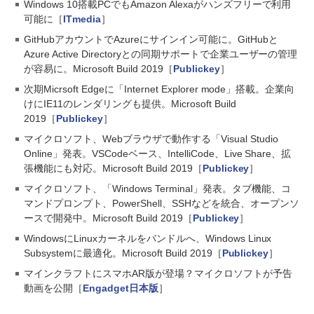
Windows 10搭載PCでもAmazon Alexaがハンズフリーで利用
可能に［
ITmedia
］
GitHubアカウントでAzureにサインイン可能に。GitHubと
Azure Active Directoryとの同期サポートで企業ユーザーの管理
が容易に。Microsoft Build 2019［
Publickey
］
次期Micrsoft Edgeに「Internet Explorer mode」搭載。企業向
けにIE11のレンダリングも提供。Microsoft Build
2019［
Publickey
］
マイクロソフト、Webブラウザで動作する「Visual Studio
Online」発表。VSCodeベース、IntelliCode、Live Share、拡
張機能にも対応。Microsoft Build 2019［
Publickey
］
マイクロソフト、「Windows Terminal」発表。タブ機能、コ
マンドプロンプト、PowerShell、SSHなどを統合、オープンソ
ースで開発中。Microsoft Build 2019［
Publickey
］
WindowsにLinuxカーネルをバンドルへ、Windows Linux
Subsystemに最適化。Microsoft Build 2019［
Publickey
］
マインクラフトにスマホAR版が登場？マイクロソフトが予告
動画を公開［
Engadget日本版
］