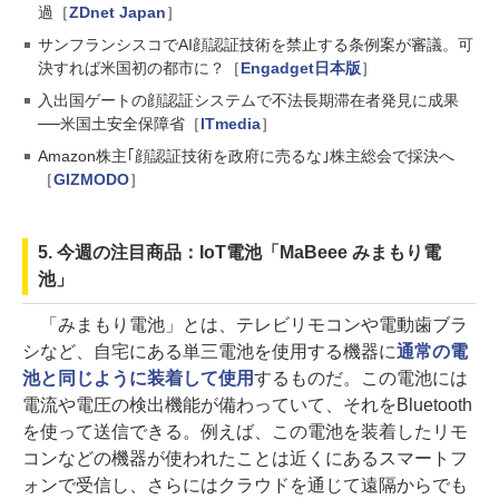
過［
ZDnet Japan
］
サンフランシスコでAI顔認証技術を禁止する条例案が審議。可
決すれば米国初の都市に？［
Engadget日本版
］
入出国ゲートの顔認証システムで不法長期滞在者発見に成果
──米国土安全保障省［
ITmedia
］
Amazon株主｢顔認証技術を政府に売るな｣株主総会で採決へ
［
GIZMODO
］
5. 今週の注目商品：IoT電池「MaBeee みまもり電
池」
「みまもり電池」とは、テレビリモコンや電動歯ブラ
シなど、自宅にある単三電池を使用する機器に
通常の電
池と同じように装着して使用
するものだ。この電池には
電流や電圧の検出機能が備わっていて、それをBluetooth
を使って送信できる。例えば、この電池を装着したリモ
コンなどの機器が使われたことは近くにあるスマートフ
ォンで受信し、さらにはクラウドを通じて遠隔からでも