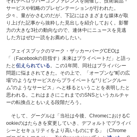
ぞれデベロッパーコンファレンスを開催し、技術製品・
サービスや戦略のプレゼンテーションが行われた。
少々、量がかさむのだが、下記にはさまざまな媒体が取
り上げた記事から抜粋した見出しを紹介しておく。影響
力の大きな3社の動向なので、連休中にニュースを見逃
した方はぜひ一読をお薦めしたい。
フェイスブックのマーク・ザッカーバーグCEOは
「（Facebookの目指す）未来はプライベートだ」と語っ
たと
伝えられている
。この1年間、同社はプライバシー
問題に悩まされてきた。その上で、「オープンな“町の広
場”のようなサービスからプライベートな“リビングルー
ム”のようなサービス」へと移るということを表明したと
思われる。これはまさにこれまでのSNSというカルチャ
ーの転換点ともいえる段階だろう。
そして、グーグルは「当社は今後、ChromeにおけるC
ookieのはたらきを変更していき、デフォルトでプライバ
シーとセキュリティをより高いものにする」（Chrome