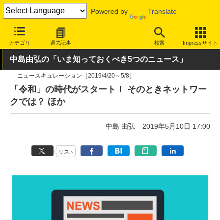
Powered by
Translate
INTERNET Watch
トピック
業界動向
その他
カテゴリ
過去記事
検索
Impressサイト
中島由弘の「いま知っておくべき5つのニュース」
ニュースキュレーション［2019/4/20～5/8］
「令和」の時代がスタート！ そのときネットワー
クでは？ ほか
中島 由弘
2019年5月10日 17:00
リスト