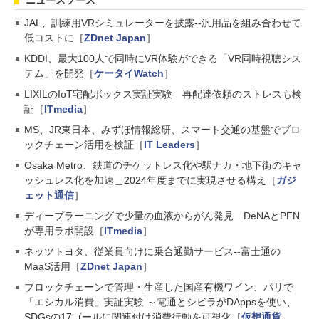
ニュースソース
JAL、訓練用VRシミュレーターを披露--汎用品を組み合わせて
低コストに［
ZDnet Japan
］
KDDI、最大100人で同時にVR体験ができる「VR同時視聴シス
テム」を開発［
ケータイWatch
］
LIXILのIoT宅配ボックス実証実験 再配達依頼のストレスも検
証［
ITmedia
］
MS、JR東日本、みずほ情報総研、スマート交通の基盤でブロ
ックチェーン活用を検証［
IT Leaders
］
Osaka Metro、鉄道のチケットレス化や駅ナカ・地下街のキャ
ッシュレス化を加速＿2024年度までに実現させる構え［
ガジ
ェット通信
］
ディープラーニングで少量の血液からがん発見 DeNAとPFN
が専用ラボ開設［
ITmedia
］
ネッツトヨタ、従業員向けに乗合通勤サービス--富士通の
MaaS活用［
ZDnet Japan
］
ブロックチェーンで管理・生産した国産有機ワイン、パリで
「エシカル消費」実証実験 ～電通とシビラがDAppsを使い、
SDGsの17ゴールに関連付け消費行動を可視化［
仮想通貨