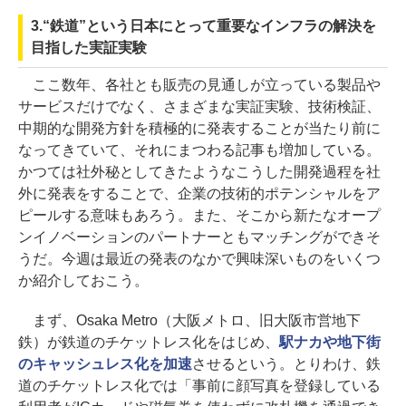
3.“鉄道”という日本にとって重要なインフラの解決を
目指した実証実験
ここ数年、各社とも販売の見通しが立っている製品や
サービスだけでなく、さまざまな実証実験、技術検証、
中期的な開発方針を積極的に発表することが当たり前に
なってきていて、それにまつわる記事も増加している。
かつては社外秘としてきたようなこうした開発過程を社
外に発表をすることで、企業の技術的ポテンシャルをア
ピールする意味もあろう。また、そこから新たなオープ
ンイノベーションのパートナーともマッチングができそ
うだ。今週は最近の発表のなかで興味深いものをいくつ
か紹介しておこう。
まず、Osaka Metro（大阪メトロ、旧大阪市営地下
鉄）が鉄道のチケットレス化をはじめ、
駅ナカや地下街
のキャッシュレス化を加速
させるという。とりわけ、鉄
道のチケットレス化では「事前に顔写真を登録している