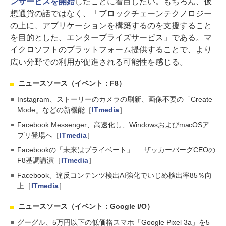
ンサービスを開始
したことに着目したい。もちろん、仮
想通貨の話ではなく、「ブロックチェーンテクノロジー
の上に、アプリケーションを構築するのを支援すること
を目的とした、エンタープライズサービス」である。マ
イクロソフトのプラットフォーム提供することで、より
広い分野での利用が促進される可能性を感じる。
ニュースソース（イベント：F8）
Instagram、ストーリーのカメラの刷新、画像不要の「Create
Mode」などの新機能［
ITmedia
］
Facebook Messenger、高速化し、WindowsおよびmacOSア
プリ登場へ［
ITmedia
］
Facebookの「未来はプライベート」──ザッカーバーグCEOの
F8基調講演［
ITmedia
］
Facebook、違反コンテンツ検出AI強化でいじめ検出率85％向
上［
ITmedia
］
ニュースソース（イベント：Google I/O）
グーグル、5万円以下の低価格スマホ「Google Pixel 3a」を5