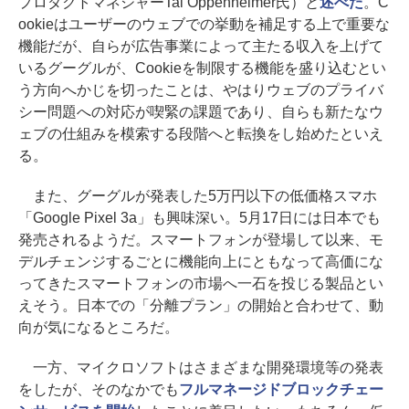
プロダクトマネジャーTal Oppenheimer氏）と
述べた
。C
ookieはユーザーのウェブでの挙動を補足する上で重要な
機能だが、自らが広告事業によって主たる収入を上げて
いるグーグルが、Cookieを制限する機能を盛り込むとい
う方向へかじを切ったことは、やはりウェブのプライバ
シー問題への対応が喫緊の課題であり、自らも新たなウ
ェブの仕組みを模索する段階へと転換をし始めたといえ
る。
また、グーグルが発表した5万円以下の低価格スマホ
「Google Pixel 3a」も興味深い。5月17日には日本でも
発売されるようだ。スマートフォンが登場して以来、モ
デルチェンジするごとに機能向上にともなって高価にな
ってきたスマートフォンの市場へ一石を投じる製品とい
えそう。日本での「分離プラン」の開始と合わせて、動
向が気になるところだ。
一方、マイクロソフトはさまざまな開発環境等の発表
をしたが、そのなかでも
フルマネージドブロックチェー