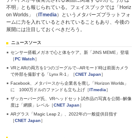
不明」とも報じられている。フェイスブックでは「Horiz
on Worlds」（
ITmedia
）というメタバーズプラットフォ
ームに力を入れているとされていることもあり、今後の
展開には注目しておくべきだろう。
ニュースソース
センサー搭載メガネで心と体をケア。新「JINS MEME」登場
［
PC Watch
］
VRとARの両方を1つのゴーグルで--ARモード時は前面カメラ
で外部を撮影する「Lynx R-1」［
CNET Japan
］
Facebook、メタバースから企業名を廃し「Horizon Worlds」
に 1000万ドルのファンドも立ち上げ［
ITmedia
］
ザッカーバーグ氏、VRヘッドセット試作品の写真を公開--解像
度は「網膜」レベル［
CNET Japan
］
ARグラス「Magic Leap 2」、2022年の一般提供目指す
［
CNET Japan
］