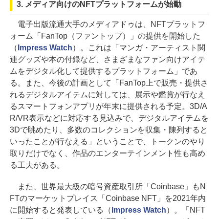
3. メディア向けのNFTプラットフォームが始動
電子出版流通大手のメディアドゥは、NFTプラットフ
ォーム「FanTop（ファントップ）」の提供を開始した
（
Impress Watch
）。これは「マンガ・アーティスト関
連グッズや本の付録など、さまざまなファン向けアイテ
ムをデジタル化して提供するプラットフォーム」であ
る。また、今後の計画として「FanTop上で販売・提供さ
れるデジタルアイテムに対しては、展示や鑑賞が行なえ
るスマートフォンアプリが年末に提供される予定。3D/A
R/VR表示などに対応する見込みで、デジタルアイテムを
3Dで眺めたり、多数のコレクションを収集・陳列すると
いったことが行なえる」ということで、トークンのやり
取りだけでなく、作品のエンターテインメント性も高め
る工夫がある。
また、世界最大級の暗号資産取引所「Coinbase」もN
FTのマーケットプレイス「Coinbase NFT」を2021年内
に開始すると発表している（
Impress Watch
）。「NFT