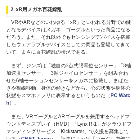
2. xR用メガネ百花繚乱
VRやARなどのいわゆる「xR」といわれる分野での鍵
となるデバイスはメガネ、ゴーグルといった商品になる
だろう。また、それ以外でもセンシングデバイスを搭載
したウェアラブルデバイスとしての商品も登場してきて
いて、まさに百花繚乱の状況である。
まず、ジンズは「独⾃の3点式眼電位センサー」「3軸
加速度センサー」「3軸ジャイロセンサー」を組み合わ
せた6軸モーションセンサーをメガネに搭載し、まばた
きや視線移動、身体の傾きなどから、心の状態や身体の
状態をスマホアプリに表示するというものだ（
PC Watc
h
）。
また、VRゴーグルとARゴーグルを兼用するヘッドマ
ウントディスプレイ（HMD）「Lynx R-1」がクラウドフ
ァンディングサービス「Kickstarter」で支援を募集して
いる（
CNET Japan
）。記事によれば「ゴーグル内部に