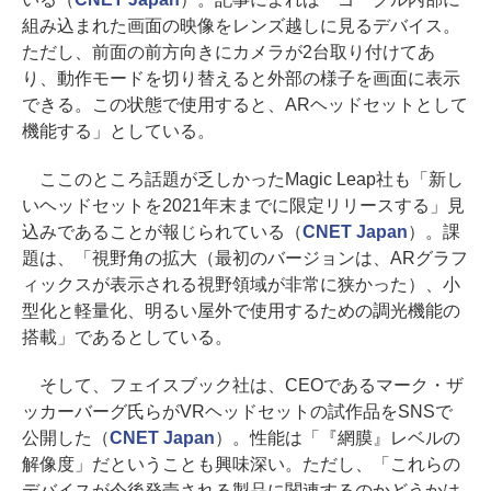
組み込まれた画面の映像をレンズ越しに見るデバイス。
ただし、前面の前方向きにカメラが2台取り付けてあ
り、動作モードを切り替えると外部の様子を画面に表示
できる。この状態で使用すると、ARヘッドセットとして
機能する」としている。
ここのところ話題が乏しかったMagic Leap社も「新し
いヘッドセットを2021年末までに限定リリースする」見
込みであることが報じられている（
CNET Japan
）。課
題は、「視野角の拡大（最初のバージョンは、ARグラフ
ィックスが表示される視野領域が非常に狭かった）、小
型化と軽量化、明るい屋外で使用するための調光機能の
搭載」であるとしている。
そして、フェイスブック社は、CEOであるマーク・ザ
ッカーバーグ氏らがVRヘッドセットの試作品をSNSで
公開した（
CNET Japan
）。性能は「『網膜』レベルの
解像度」だということも興味深い。ただし、「これらの
デバイスが今後発売される製品に関連するのかどうかは