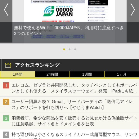
無料で使えるWi-Fi「00000JAPAN」利用時に注意すべき
3つのポイント
●
●
●
アクセスランキング
1時間
24時間
1週間
1カ月
エレコム、ゼブラと共同開発した、タッチペンとしてもボールペ
ンとしても使える「スタイラスツーウェイ」発売 iPadにも紙に
も、持ち替えずに書き込める
ユーザー阿鼻叫喚？ Gmail、サードパーティの「送信元アドレ
ス」のサポートを打ち切りへ【やじうまWatch】
消費者庁、希少な商品を安く販売すると見せかける偽通販サイト
に注意喚起、サイト名とドメイン名を公表
持ち運び時は小さくなるスライドカバー式超薄型マウス、サンワ