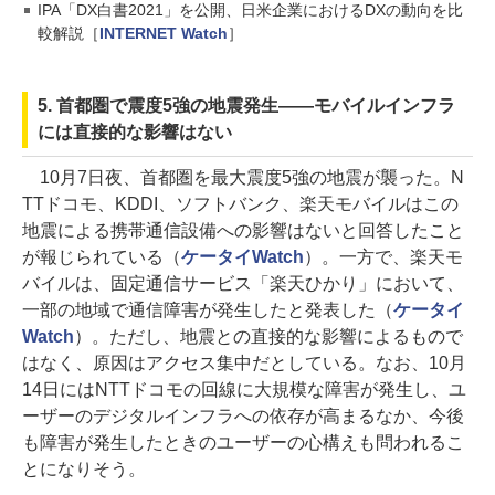
IPA「DX白書2021」を公開、日米企業におけるDXの動向を比
較解説［
INTERNET Watch
］
5. 首都圏で震度5強の地震発生――モバイルインフラ
には直接的な影響はない
10月7日夜、首都圏を最大震度5強の地震が襲った。N
TTドコモ、KDDI、ソフトバンク、楽天モバイルはこの
地震による携帯通信設備への影響はないと回答したこと
が報じられている（
ケータイWatch
）。一方で、楽天モ
バイルは、固定通信サービス「楽天ひかり」において、
一部の地域で通信障害が発生したと発表した（
ケータイ
Watch
）。ただし、地震との直接的な影響によるもので
はなく、原因はアクセス集中だとしている。なお、10月
14日にはNTTドコモの回線に大規模な障害が発生し、ユ
ーザーのデジタルインフラへの依存が高まるなか、今後
も障害が発生したときのユーザーの心構えも問われるこ
とになりそう。