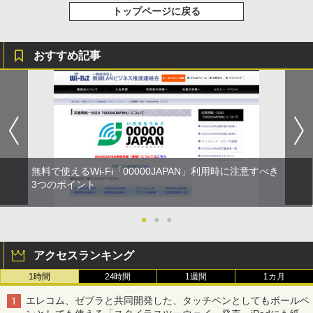
トップページに戻る
おすすめ記事
無料で使えるWi-Fi「00000JAPAN」利用時に注意すべき
3つのポイント
●
●
●
アクセスランキング
1時間
24時間
1週間
1カ月
エレコム、ゼブラと共同開発した、タッチペンとしてもボールペ