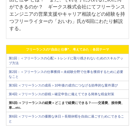
ができるのか？ ギークス株式会社にてフリーランス
エンジニアの営業支援やキャリア相談などの経験を持
つフリーライターの「おいわ」氏が6回にわたり解説
する。
フリーランスの“自由と仕事”、考えてみた：各回テーマ
第1回：＜フリーランスの心配＞トレンドに取り残されないためのスキルアッ
プ方法
第2回：＜フリーランスの仕事獲得＞未経験分野で仕事を獲得するために必要
なこと
第3回:＜フリーランスの成長＞10年後の成功につなげる効率的な案件選び
第4回:＜フリーランスの節税＞確定申告に備えてできる簡単な税金対策
第5回:＜フリーランスの経費＞どこまで経費にできる？――交通費、接待費、
車…etc.
第6回:＜フリーランスの優雅な休日＞長期休暇を自由に過ごすためにできるこ
と