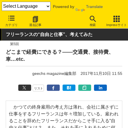
Powered by
Translate
INTERNET Watch
トピック
仕事/ビジネス
カテゴリ
過去記事
検索
Impressサイト
フリーランスの“自由と仕事”、考えてみた
第5回
どこまで経費にできる？――交通費、接待費、
車…etc.
geechs magazine編集部
2017年11月10日 11:55
リスト
かつての終身雇用の考え方は薄れ、会社に属さずに
仕事をするフリーランスは年々増加している。雇われ
ることを辞めたフリーランスだからこそ手に入る“自
由と仕事”とは？ また、それを手に入れるために何