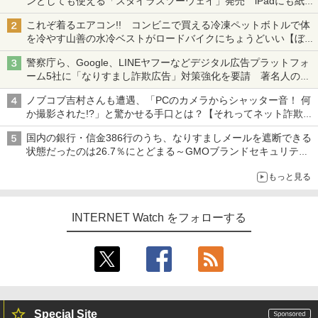
ンとしても使える「スタイラスツーウェイ」発売 iPadにも紙に
も、持ち替えずに書き込める
これぞ着るエアコン!! コンビニで買える冷凍ペットボトルで体
を冷やす山善の水冷ベストがロードバイクにちょうどいい【ぼっ
ち・ざ・ろーど！その14】【空いた時間でなにしてる？】
警察庁ら、Google、LINEヤフーなどデジタル広告プラットフォ
ーム5社に「なりすまし詐欺広告」対策強化を要請 著名人の写
真や映像を使った投資詐欺などへの対策として
ノブコブ吉村さんも遭遇、「PCのカメラからシャッター音！ 何
か撮影された!?」と驚かせる手口とは？【それってネット詐欺で
すよ！】
国内の銀行・信金386行のうち、なりすましメールを遮断できる
状態だったのは26.7％にとどまる～GMOブランドセキュリティ
調査
もっと見る
INTERNET Watch をフォローする
Special Site