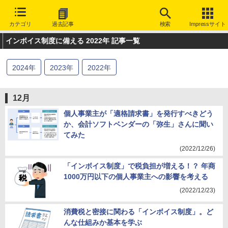
カテゴリ
過去記事
検索
Impressサイト
インボイス制度に備える 2022年 記事一覧
2024
年
2023
年
2022
年
12月
個人事業主が「適格請求書」を発行すべきどう
か、会計ソフトベンダーの「弥生」さんに聞い
てみた
(2022/12/26)
「インボイス制度」で税負担が増える！？ 年商
1000万円以下の個人事業主への影響を考える
(2022/12/23)
消費税と密接に関わる「インボイス制度」。ど
んな仕組みか基本を学ぶ