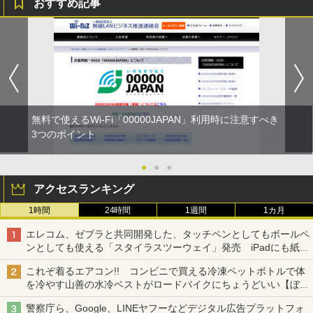
おすすめ記事
無料で使えるWi-Fi「00000JAPAN」利用時に注意すべき
3つのポイント
●
●
●
アクセスランキング
1時間
24時間
1週間
1カ月
エレコム、ゼブラと共同開発した、タッチペンとしてもボールペ
ンとしても使える「スタイラスツーウェイ」発売 iPadにも紙に
も、持ち替えずに書き込める
これぞ着るエアコン!! コンビニで買える冷凍ペットボトルで体
を冷やす山善の水冷ベストがロードバイクにちょうどいい【ぼっ
ち・ざ・ろーど！その14】【空いた時間でなにしてる？】
警察庁ら、Google、LINEヤフーなどデジタル広告プラットフォ