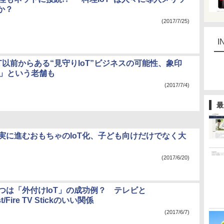
か？
(2017/7/25)
I
oT以前からある“見守りIoT”ビジネスの可能性、象印
ト」という老舗も
(2017/7/4)
最
着実に進むおもちゃのIoT化、子ども向けだけでなく大
(2017/6/20)
じつは「外付けIoT」の成功例？ テレビと
t/Fire TV Stickのいい関係
(2017/6/7)