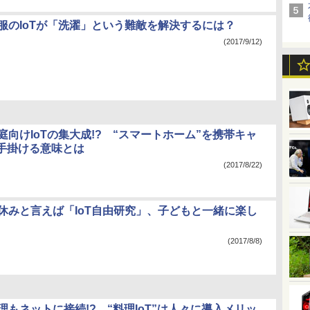
衣服のIoTが「洗濯」という難敵を解決するには？
(2017/9/12)
庭向けIoTの集大成!? “スマートホーム”を携帯キャ
手掛ける意味とは
(2017/8/22)
夏休みと言えば「IoT自由研究」、子どもと一緒に楽し
(2017/8/8)
理もネットに接続!? “料理IoT”は人々に導入メリッ