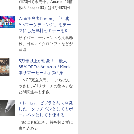
7820円で販売中。Android 16搭
載の「edge 60」は4万4820円
Web担当者Forum、「生成
AI×マーケティング」をテー
マにした無料セミナーを8月
27日にオンライン開催
サイバーエージェントや文藝春
秋、日本マイクロソフトなどが
登壇
5万冊以上が対象！ 最大
65％OFFのAmazon「Kindle
本サマーセール」第2弾
「MCP完全入門」「いちばん
やさしいAIリサーチの教本」な
どAI関連本も多数
エレコム、ゼブラと共同開発
した、タッチペンとしてもボ
ールペンとしても使える「ス
タイラスツーウェイ」発売
iPadにも紙にも、持ち替えずに
書き込める