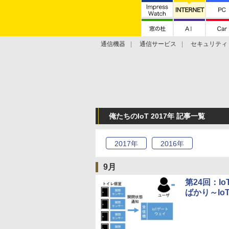
通信機器
通信サービス
セキュリティ
技術動向
俺たちのIoT 2017年 記事一覧
2017
年
2016
年
9月
第24回：
ばかり～I