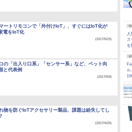
マートリモコンで「外付けIoT」、すぐにはIoT化が
や
電をIoT化
人
(2017/5/23)
ス
を
や
ネコの「出入り口系」「センサー系」など、ペット向
F
分類と代表例
ル
1
(2017/5/9)
価
忘れ物を防ぐIoTアクセサリー製品、課題は紛失してし
？
(2017/4/25)