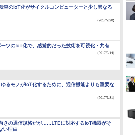
自転車のIoT化がサイクルコンピューターと少し異なる
(2017/2/28)
ポーツのIoT化で、感覚的だった技術を可視化・共有
(2017/2/14)
らゆるモノがIoT化するために、通信機能よりも重要な
(2017/1/31)
T向きの通信規格だが……LTEに対応するIoT機器がそ
ない理由