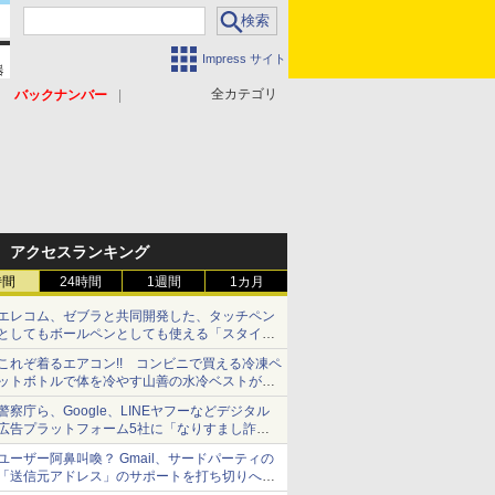
Impress サイト
全カテゴリ
バックナンバー
アクセスランキング
時間
24時間
1週間
1カ月
エレコム、ゼブラと共同開発した、タッチペン
としてもボールペンとしても使える「スタイラ
スツーウェイ」発売 iPadにも紙にも、持ち替
これぞ着るエアコン!! コンビニで買える冷凍ペ
えずに書き込める
ットボトルで体を冷やす山善の水冷ベストがロ
ードバイクにちょうどいい【ぼっち・ざ・ろー
警察庁ら、Google、LINEヤフーなどデジタル
ど！その14】【空いた時間でなにしてる？】
広告プラットフォーム5社に「なりすまし詐欺
広告」対策強化を要請 著名人の写真や映像を
ユーザー阿鼻叫喚？ Gmail、サードパーティの
使った投資詐欺などへの対策として
「送信元アドレス」のサポートを打ち切りへ
【やじうまWatch】