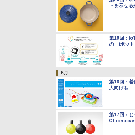
トを示せる
第19回：I
の「iポッ
6月
第18回：
人向けも
第17回：
Chromecas