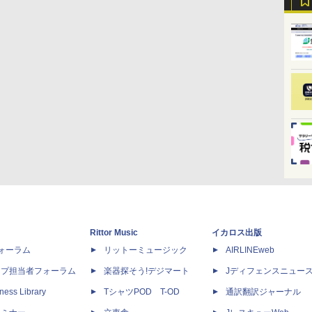
Rittor Music
イカロス出版
dフォーラム
リットーミュージック
AIRLINEweb
ップ担当者フォーラム
楽器探そう!デジマート
Jディフェンスニュー
ness Library
TシャツPOD T-OD
通訳翻訳ジャーナル