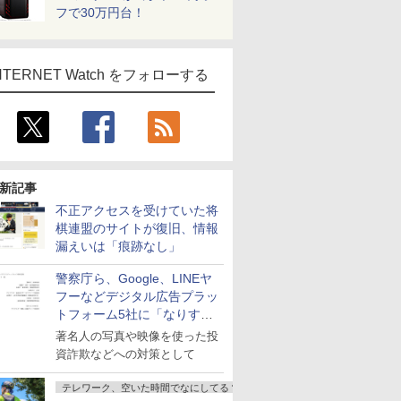
フで30万円台！
NTERNET Watch をフォローする
新記事
不正アクセスを受けていた将
棋連盟のサイトが復旧、情報
漏えいは「痕跡なし」
警察庁ら、Google、LINEヤ
フーなどデジタル広告プラッ
トフォーム5社に「なりすま
し詐欺広告」対策強化を要請
著名人の写真や映像を使った投
資詐欺などへの対策として
テレワーク、空いた時間でなにしてる？