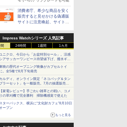
モリへのアップグレードも可能
消費者庁、希少な商品を安く
販売すると見せかける偽通販
サイトに注意喚起、サイト名
とドメイン名を公表
Impress Watchシリーズ 人気記事
時間
24時間
1週間
1カ月
ユニクロ、今日から「お盆特別セール」。涼感
シアサッカーワンピース待望値下げ、撥水ギア
ショーツは1990円に
東映の歴代オープニング映像がカプセルトイ
に。全5種で8月下旬発売
カルディ、オンライン限定「ネコバッグ＆タン
ブラーセット」を一般販売。7月の抽選販売の
当選無効分
【家電レビュー】手ごわい雑草との戦い、コメ
リの草刈機で完全勝利 掃除機感覚で使えた
スターバックス、横浜に“文化財カフェ”8月10日
オープン
もっと見る