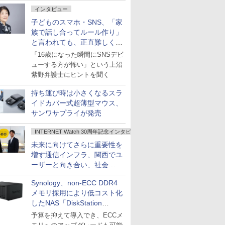
インタビュー
子どものスマホ・SNS、「家
族で話し合ってルール作り」
と言われても、正直難しくな
いですか？
「16歳になった瞬間にSNSデビ
ューする方が怖い」という上沼
紫野弁護士にヒントを聞く
持ち運び時は小さくなるスラ
イドカバー式超薄型マウス、
サンワサプライが発売
INTERNET Watch 30周年記念インタビュー
未来に向けてさらに重要性を
増す通信インフラ、関西でユ
ーザーと向き合い、社会
の“あたらしい”を起動し続け
Synology、non-ECC DDR4
る～オプテージ
メモリ採用により低コスト化
したNAS「DiskStation
neo+」シリーズ
予算を抑えて導入でき、ECCメ