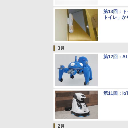
第13回：ト
トイレ」か
3月
第12回：A
第11回：I
2月