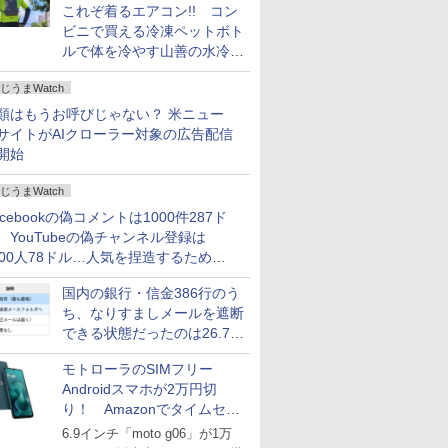
これぞ着るエアコン!! コン
ビニで買える冷凍ペットボト
ルで体を冷やす山善の水冷ベ
ストがロードバイクにちょう
じうまWatch
どいい【ぼっち・ざ・ろー
ど！その14】
類はもうお呼びじゃない？ 米ニュー
サイトがAIクローラー対象の広告配信
開始
じうまWatch
acebookの偽コメントは1000件287ド
、YouTubeの偽チャンネル登録は
000人78ドル…人気を捏造するための
格リストが公開中
国内の銀行・信金386行のう
ち、なりすましメールを遮断
できる状態だったのは26.7％
にとどまる～GMOブランド
モトローラのSIMフリー
セキュリティ調査
Androidスマホが2万円切
り！ Amazonでタイムセー
ル
6.9インチ「moto g06」が1万