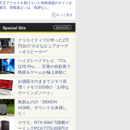
不正アクセスを受けていた将棋連盟のサイトが
復旧、情報漏えいは「痕跡なし」
もっと見る
Special Site
クリエイティブが作った2万
円台の“小さなピュアオーデ
ィオスピーカー”
ハイグレードテレビ「TCL
Q7D Pro」。圧巻の色彩美で
映画＆ゲームが極上体験に
お値段そのままでメモリ倍
増！メモリ32GBの「お得な
ゲーミングノート」
鳥肌ものの「DENON
HOME」サウンドを体感し
た！
マウス、RTX 5060 Ti搭載ゲ
ーミングPCが7万5,000円オ