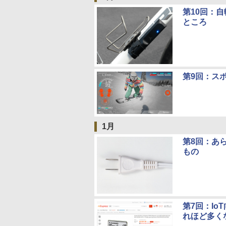
第10回：
ところ
第9回：ス
1月
第8回：あ
もの
第7回：Io
れほど多く