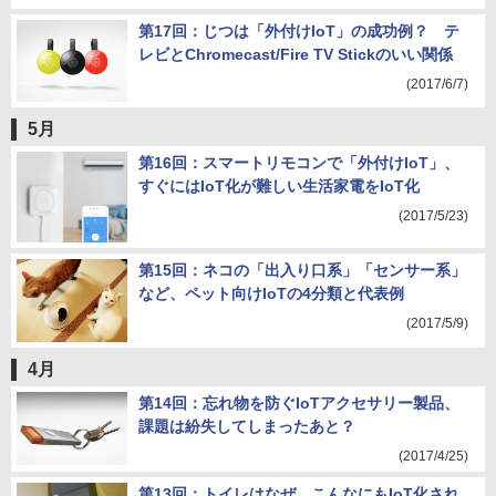
第17回：じつは「外付けIoT」の成功例？ テ
レビとChromecast/Fire TV Stickのいい関係
(2017/6/7)
5月
第16回：スマートリモコンで「外付けIoT」、
すぐにはIoT化が難しい生活家電をIoT化
(2017/5/23)
第15回：ネコの「出入り口系」「センサー系」
など、ペット向けIoTの4分類と代表例
(2017/5/9)
4月
第14回：忘れ物を防ぐIoTアクセサリー製品、
課題は紛失してしまったあと？
(2017/4/25)
第13回：トイレはなぜ、こんなにもIoT化され