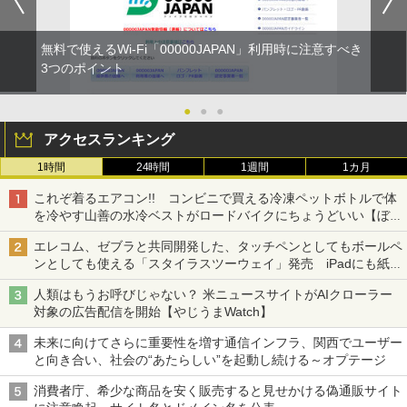
無料で使えるWi-Fi「00000JAPAN」利用時に注意すべき
3つのポイント
●
●
●
アクセスランキング
1時間
24時間
1週間
1カ月
これぞ着るエアコン!! コンビニで買える冷凍ペットボトルで体
を冷やす山善の水冷ベストがロードバイクにちょうどいい【ぼっ
ち・ざ・ろーど！その14】【空いた時間でなにしてる？】
エレコム、ゼブラと共同開発した、タッチペンとしてもボールペ
ンとしても使える「スタイラスツーウェイ」発売 iPadにも紙に
も、持ち替えずに書き込める
人類はもうお呼びじゃない？ 米ニュースサイトがAIクローラー
対象の広告配信を開始【やじうまWatch】
未来に向けてさらに重要性を増す通信インフラ、関西でユーザー
と向き合い、社会の“あたらしい”を起動し続ける～オプテージ
消費者庁、希少な商品を安く販売すると見せかける偽通販サイト