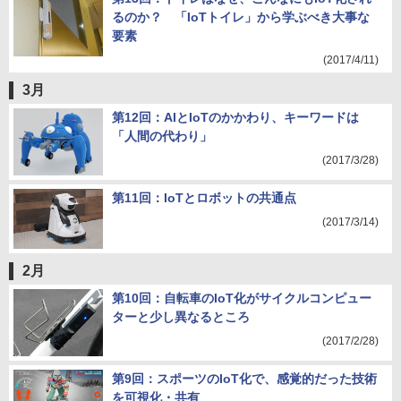
るのか？ 「IoTトイレ」から学ぶべき大事な
要素
(2017/4/11)
3月
第12回：AIとIoTのかかわり、キーワードは
「人間の代わり」
(2017/3/28)
第11回：IoTとロボットの共通点
(2017/3/14)
2月
第10回：自転車のIoT化がサイクルコンピュー
ターと少し異なるところ
(2017/2/28)
第9回：スポーツのIoT化で、感覚的だった技術
を可視化・共有