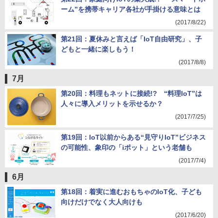
ーム”を携帯キャリア各社が手掛ける意味とは
(2017/8/22)
第21回：夏休みと言えば「IoT自由研究」、子
どもと一緒に楽しもう！
(2017/8/8)
7月
第20回：料理もネットに接続!? “料理IoT”は
人々に導入メリットを示せるか？
(2017/7/25)
第19回：IoT以前からある“見守りIoT”ビジネス
の可能性、象印の「iポット」という老舗も
(2017/7/4)
6月
第18回：着実に進むおもちゃのIoT化、子ども
向けだけでなく大人向けも
(2017/6/20)