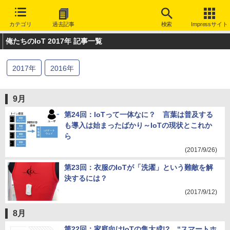
カテゴリ
過去記事
検索
Impressサイト
俺たちのIoT 2017年 記事一覧
2017
年
2016
年
9月
第24回：IoTって一体なに？ 言葉は普及する
も導入は始まったばかり～IoTの現状とこれか
ら
(2017/9/26)
第23回：衣服のIoTが「洗濯」という難敵を解
決するには？
(2017/9/12)
8月
第22回：家庭向けIoTの集大成!? “スマートホ