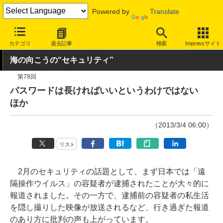
Powered by
Translate
INTERNET Watch
トピック
セキュリティ
その他
カテゴリ
過去記事
検索
Impressサイト
海の向こうの“セキュリティ”
第78回
パスワードは長ければいいというわけではない
ほか
（2013/3/4 06:00）
リスト
2月のセキュリティの話題として、まず日本では「遠
隔操作ウイルス」の容疑者が逮捕されたことが大々的に
報道されました。その一方で、逮捕前の容疑者の私生活
を隠し撮りした映像が放送されるなど、行き過ぎた報道
のあり方に批判の声も上がっています。