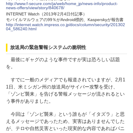
http://www.f-secure.com/ja/web/home_jp/news-info/product-
news-offers/view/story/840678/
INTERNET Watch（2013年2月4日付記事）
モバイルマルウェアの99％がAndroid標的、Kasperskyが報告書
http://internet.watch.impress.co.jp/docs/column/security/201302
04_586240.html
放送局の緊急警報システムの脆弱性
最後にギャグのような事件ですが実は恐ろしい話題
を。
すでに一般のメディアでも報道されていますが、2月1
1日、米ミシガン州の放送局がサイバー攻撃を受け、
「ゾンビ襲来」を告げる警報メッセージが流されるとい
う事件がありました。
今回は「ゾンビ襲来」という誰もが「イタズラ」と思
えるメッセージであったため、実害はありませんでした
が、テロや自然災害といった現実的な内容であればパニ