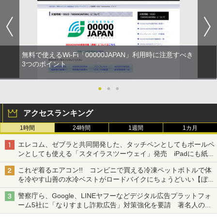
無料で使えるWi-Fi「00000JAPAN」利用時に注意すべき
3つのポイント
●
●
●
アクセスランキング
1時間
24時間
1週間
1カ月
エレコム、ゼブラと共同開発した、タッチペンとしてもボールペ
ンとしても使える「スタイラスツーウェイ」発売 iPadにも紙に
も、持ち替えずに書き込める
これぞ着るエアコン!! コンビニで買える冷凍ペットボトルで体
を冷やす山善の水冷ベストがロードバイクにちょうどいい【ぼっ
ち・ざ・ろーど！その14】【空いた時間でなにしてる？】
警察庁ら、Google、LINEヤフーなどデジタル広告プラットフォ
ーム5社に「なりすまし詐欺広告」対策強化を要請 著名人の写
真や映像を使った投資詐欺などへの対策として