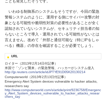
ことも発見したそうです。
いわゆる制御系のシステムもそうですが、今回の緊急
警報システムのように、運用する側にサイバー攻撃の対
象となる可能性や脆弱性対策の必要性があることが全く
認知されていないシステムが、セキュリティ担当者の知
らないところで導入・運用されている可能性がないとは
言えません。改めて「外部と通信可能な（特にIPをしゃ
べる）機器」の存在を確認することが必要でしょう。
URL
ロイター（2013年2月14日付記事）
米国で「ゾンビ襲来」の緊急警報、ハッカーがシステム侵入
http://jp.reuters.com/article/idJPTYE91D05K20130214
Computerworld（2013年2月13日付記事）
Emergency Alert System devices vulnerable to hacker attacks,
researchers say
http://www.computerworld.com/s/article/print/9236758/Emergenc
y_Alert_System_devices_vulnerable_to_hacker_attacks_resear
chers_say