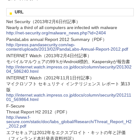
URL
Net Security（2013年2月6日付記事）
Nearly a third of all computers are infected with malware
http://net-security.org/malware_news.php?id=2404
PandaLabs annual Report 2012 Summary（PDF）
http://press.pandasecurity.com/wp-
content/uploads/2013/02/PandaLabs-Annual-Report-2012.pdf
INTERNET Watch（2013年2月4日付記事）
モバイルマルウェアの99％がAndroid標的、Kasperskyが報告書
http://internet.watch.impress.co.jp/docs/column/security/201302
04_586240.html
INTERNET Watch（2012年11月1日付記事）
マイクロソフト セキュリティ インテリジェンス レポート 第13
版
http://internet.watch.impress.co.jp/docs/column/security/201211
01_569864.html
F-Secure
Threat Report H2 2012（PDF）
http://www.f-
secure.com/static/doc/labs_global/Research/Threat_Report_H2
_2012.pdf
エフセキュアは2012年をエクスプロイト・キットの年と評価
（フィンランド本社発表資料抄訳）