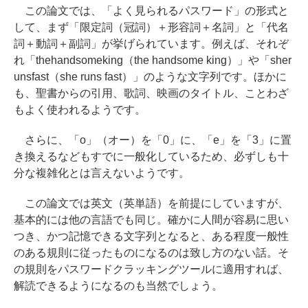
この論文では、「よく見られるパスワード」の形式と
して、まず「限定詞（冠詞）＋形容詞＋名詞」と「代名
詞＋動詞＋副詞」が挙げられています。例えば、それぞ
れ「thehandsomeking（the handsome king）」や「sher
unsfast（she runs fast）」のような文字列です。ほかに
も、聖書からの引用、歌詞、映画のタイトル、ことわざ
もよく使われるようです。
さらに、「o」（オー）を「0」に、「e」を「3」に置
き換えるなどもすでに一般化しているため、必ずしも十
分な複雑化とは言えないようです。
この論文では英文（英単語）を前提にしていますが、
基本的には他の言語でも同じ。確かに人間が容易に思い
つき、かつ記憶できる文字列となると、ある程度一般性
のある規則に従ったものになるのは致し方のない話。そ
の規則をパスワードクラッキングツールに適用すれば、
解読できるようになるのも当然でしょう。