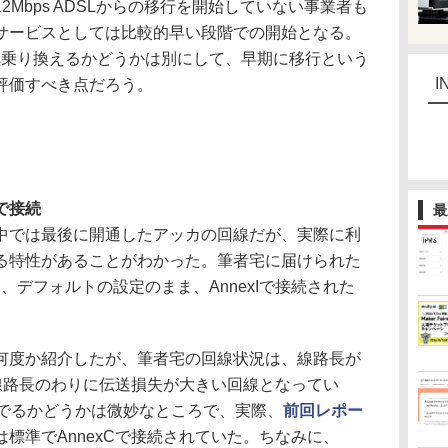
Mbps ADSLからの移行を開始していない事業者も
サービスとしては比較的早い段階での開始となる。
Mbpsへ乗り換えるかどうかは別にして、早期に移行という
I
評価すべき点だろう。
で接続
最
では最後に開通したアッカの回線だが、実際に利
る特性があることがわかった。筆者宅に届けられた
では、デフォルトの設定のまま、AnnexIで接続された
度か紹介したが、筆者宅の回線状況は、線路長が
と、線路長のわりに伝送損失が大きい回線となってい
果がでるかどうかは微妙なところで、実際、
前回レポー
標準でAnnexCで接続されていた。ちなみに、