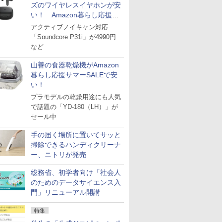
ズのワイヤレスイヤホンが安
い！ Amazon暮らし応援サ
マーSALE
アクティブノイキャン対応
「Soundcore P31i」が4990円
など
山善の食器乾燥機がAmazon
暮らし応援サマーSALEで安
い！
プラモデルの乾燥用途にも人気
で話題の「YD-180（LH）」が
セール中
手の届く場所に置いてサッと
掃除できるハンディクリーナ
ー、ニトリが発売
総務省、初学者向け「社会人
のためのデータサイエンス入
門」リニューアル開講
特集