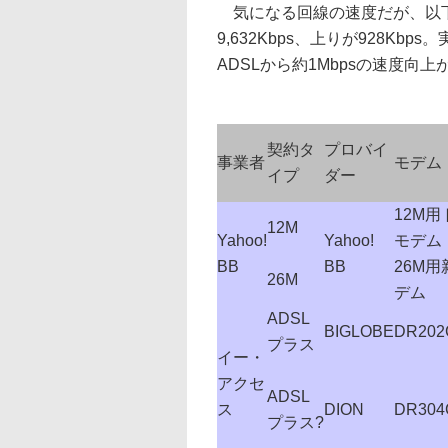
気になる回線の速度だが、以下
9,632Kbps、上りが928Kbp
ADSLから約1Mbpsの速度向
契約タ
プロバイ
事業者
モデム
イプ
ダー
12M
12M
Yahoo!
Yahoo!
モデム
BB
BB
26M
26M
デム
ADSL
BIGLOBE
DR202
プラス
イー・
アクセ
ADSL
ス
DION
DR304
プラス?