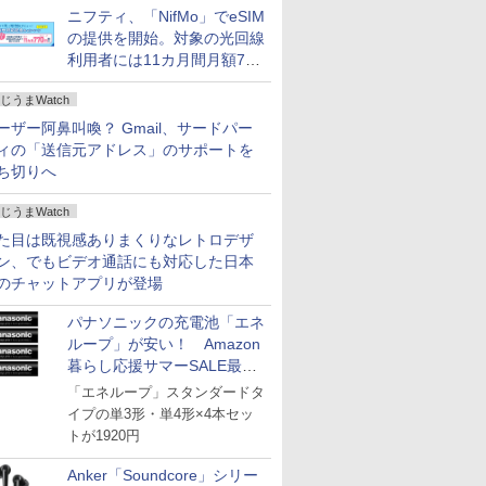
ニフティ、「NifMo」でeSIM
の提供を開始。対象の光回線
利用者には11カ月間月額770
円割引のキャンペーン
じうまWatch
ーザー阿鼻叫喚？ Gmail、サードパー
ィの「送信元アドレス」のサポートを
ち切りへ
じうまWatch
た目は既視感ありまくりなレトロデザ
ン、でもビデオ通話にも対応した日本
のチャットアプリが登場
パナソニックの充電池「エネ
ループ」が安い！ Amazon
暮らし応援サマーSALE最終
日
「エネループ」スタンダードタ
イプの単3形・単4形×4本セッ
トが1920円
Anker「Soundcore」シリー