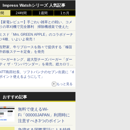
Impress Watchシリーズ 人気記事
時間
24時間
1週間
1カ月
【家電レビュー】手ごわい雑草との戦い、コメ
リの草刈機で完全勝利 掃除機感覚で使えた
ミスド「Mrs. GREEN APPLE」のコラボドーナ
 Speed
ツ4種、いよいよ発売！
ecker
吉野家、牛リブロースを熱々で提供する「極旨
牛鉄板ステーキ定食」を発売
り
バーガーキング、超大型チーズバーガー「ダー
ティ ザ・ワンパウンダー」を発売。総カロリー
700Kbps
約1656kcal、総重量約527g！
NTT島田社長、ソフトバンクのセブン出資に「d
ポイント使えるようにして」
660Kbps
もっと見る
252Kbps
おすすめ記事
無料で使えるWi-
723Kbps
Fi「00000JAPAN」利用時に
注意すべき3つのポイント
374Kbps
急増する国際電話による特殊