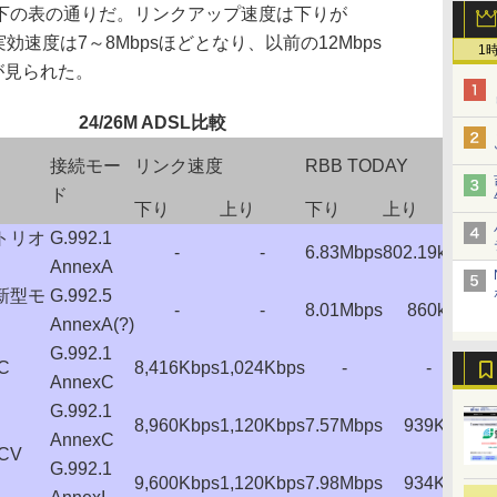
の表の通りだ。リンクアップ速度は下りが
s。実効速度は7～8Mbpsほどとなり、以前の12Mbps
1
上が見られた。
24/26M ADSL比較
BB
接続モー
リンク速度
RBB TODAY
Ch
ド
下り
上り
下り
上り
下
用トリオ
G.992.1
-
-
6.83Mbps
802.19kbps
6,
AnnexA
用新型モ
G.992.5
-
-
8.01Mbps
860kbps
8,
AnnexA(?)
G.992.1
C
8,416Kbps
1,024Kbps
-
-
7,
AnnexC
G.992.1
8,960Kbps
1,120Kbps
7.57Mbps
939Kbps
7,
AnnexC
CV
G.992.1
9,600Kbps
1,120Kbps
7.98Mbps
934Kbps
8,