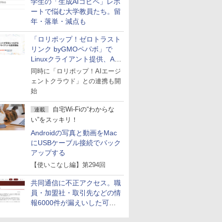
学生の「生成AIコピペ」レポ
ートで悩む大学教員たち。留
年・落単・減点も
「ロリポップ！ゼロトラスト
リンク byGMOペパボ」で
Linuxクライアント提供、AI
エージェントの接続が容易に
同時に「ロリポップ！AIエージ
ェントクラウド」との連携も開
始
自宅Wi-Fiの“わからな
連載
い”をスッキリ！
Androidの写真と動画をMac
にUSBケーブル接続でバック
アップする
【使いこなし編】第294回
共同通信に不正アクセス。職
員・加盟社・取引先などの情
報6000件が漏えいした可能
性