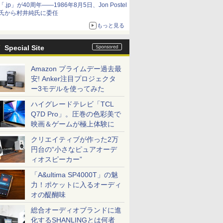
「.jp」が40周年――1986年8月5日、Jon Postel
氏から村井純氏に委任
もっと見る
Special Site
Amazon プライムデー過去最
安! Anker注目プロジェクタ
ー3モデルを使ってみた
ハイグレードテレビ「TCL
Q7D Pro」。圧巻の色彩美で
映画＆ゲームが極上体験に
クリエイティブが作った2万
円台の“小さなピュアオーデ
ィオスピーカー”
「A&ultima SP4000T」の魅
力！ポケットに入るオーディ
オの醍醐味
総合オーディオブランドに進
化するSHANLINGとは何者