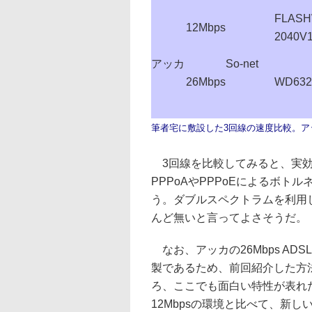
FLAS
12Mbps
2040V
アッカ
So-net
26Mbps
WD63
筆者宅に敷設した3回線の速度比較。アッ
3回線を比較してみると、実効速度
PPPoAやPPPoEによるボ
う。ダブルスペクトラムを利用
んど無いと言ってよさそうだ。
なお、アッカの26Mbps AD
製であるため、前回紹介した方
ろ、ここでも面白い特性が表れた
12Mbpsの環境と比べて、新し