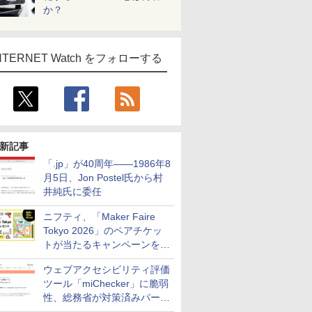
か？
NTERNET Watch をフォローする
新記事
「.jp」が40周年――1986年8
月5日、Jon Postel氏から村
井純氏に委任
ニフティ、「Maker Faire
Tokyo 2026」のペアチケッ
トが当たるキャンペーンをX
で実施。8月16日まで
ウェブアクセシビリティ評価
ツール「miChecker」に脆弱
性、総務省が対策済みバージ
ョンへの更新を呼び掛け