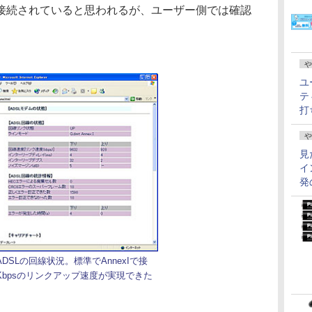
AnnexAで接続されていると思われるが、ユーザー側では確認
や
ユ
テ
打
や
見
イ
発
ADSLの回線状況。標準でAnnexIで接
2Kbpsのリンクアップ速度が実現できた