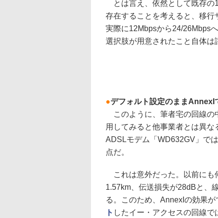
とは言え、依然として既存の12
存在することを考えると、移行
実際に12Mbpsから24/26
選択肢が用意されたこと自体は
●
デフォルト設定のままAnnexI
このように、筆者宅の回線の中
用してみると他事業者とは異な
ADSLモデム「WD632GV」
点だ。
これは意外だった。以前にも何
1.57km、伝送損失が28dB
る。このため、AnnexIの効
ト
したイー・アクセスの回線では