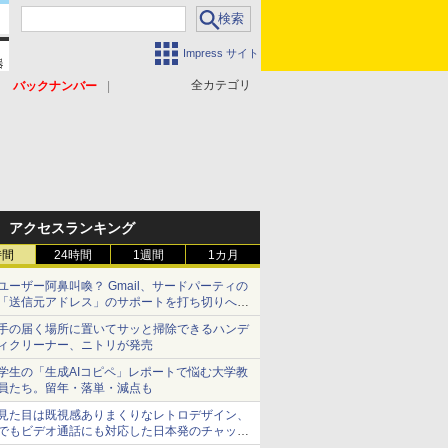
Impress サイト
全カテゴリ
バックナンバー
アクセスランキング
時間
24時間
1週間
1カ月
ユーザー阿鼻叫喚？ Gmail、サードパーティの
「送信元アドレス」のサポートを打ち切りへ
【やじうまWatch】
手の届く場所に置いてサッと掃除できるハンデ
ィクリーナー、ニトリが発売
学生の「生成AIコピペ」レポートで悩む大学教
員たち。留年・落単・減点も
見た目は既視感ありまくりなレトロデザイン、
でもビデオ通話にも対応した日本発のチャット
アプリが登場【やじうまWatch】