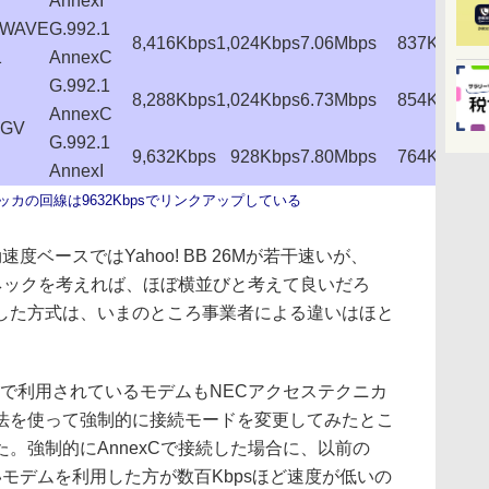
AnnexI
HWAVE
G.992.1
8,416Kbps
1,024Kbps
7.06Mbps
837Kbps
7,
1
AnnexC
G.992.1
8,288Kbps
1,024Kbps
6.73Mbps
854Kbps
7,
AnnexC
2GV
G.992.1
9,632Kbps
928Kbps
7.80Mbps
764Kbps
8,
AnnexI
カの回線は9632Kbpsでリンクアップしている
ベースではYahoo! BB 26Mが若干速いが、
トルネックを考えれば、ほぼ横並びと考えて良いだろ
した方式は、いまのところ事業者による違いはほと
SLで利用されているモデムもNECアクセステクニカ
法を使って強制的に接続モードを変更してみたとこ
。強制的にAnnexCで接続した場合に、以前の
いモデムを利用した方が数百Kbpsほど速度が低いの