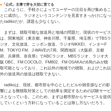
●
「公式」主導で芽を大切に育てる
このように、手軽さによってユーザーの注目を再び集めるこ
とに成功し、ラジオというコンテンツを見直すきっかけになっ
たradikoだが、課題も少なくない。
まずは、聴取可能な放送局と地域の問題だ。現状のサービス
は、関東地区（東京都、神奈川県、千葉県、埼玉県）でTBSラ
ジオ、文化放送、ニッポン放送、ラジオNIKKEI、インターF
M、TOKYO FM、J-WAVEの7局、関西地区（大阪府、京都
府、兵庫県、奈良県）でABCラジオ、MBSラジオ、ラジオ大
阪 OBC、FM COCOLO、FM802、FM OSAKAの6局のみが聴
取可能となっており、これ以外の地域での聴取、およびこれ以
外の放送局の放送は聴取できない。
radikoは、現状、都市部を中心としたビルや雑音源などの影
響による難聴取対策としての効果を測定するための試験サービ
スとなっている。このため、まずは都市部からサービスを提供
していくという方針になっていることは致し方ないだろう。