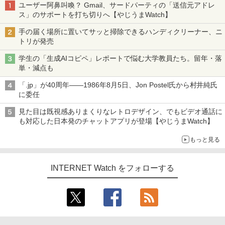
ユーザー阿鼻叫喚？ Gmail、サードパーティの「送信元アドレ
ス」のサポートを打ち切りへ【やじうまWatch】
手の届く場所に置いてサッと掃除できるハンディクリーナー、ニ
トリが発売
学生の「生成AIコピペ」レポートで悩む大学教員たち。留年・落
単・減点も
「.jp」が40周年――1986年8月5日、Jon Postel氏から村井純氏
に委任
見た目は既視感ありまくりなレトロデザイン、でもビデオ通話に
も対応した日本発のチャットアプリが登場【やじうまWatch】
もっと見る
INTERNET Watch をフォローする