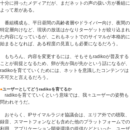
十分に持ったメディアだが、まだネットの声の扱い方が番組に
よって差がある。
番組構成も、平日昼間の高齢者層やドライバー向け、夜間の
特定層向けなど、現状の放送はかなりターゲットが絞り込まれ
た内容になっているが、これもネットでのサイマルが本格的に
始まるとなれば、ある程度の見直しも必要になるだろう。
もちろん、内容を変更するには、そもそもradikoが普及する
ことが前提となるため、卵が先か鶏が先かという話になるが、
radikoを育てていくためには、ネットを意識したコンテンツは
不可欠と言えるだろう。
●
ユーザーとしてどうradikoを育てるか
radikoを育てていくという意味では、我々ユーザーの姿勢も
問われそうだ。
おそらく、IPサイマルラジオ協議会は、エリア外での聴取、
録音、スマートフォンなども含めた他のプラットフォームでの
利用、アプリケーション開発環境の提供などといった、ユーザ