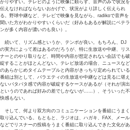
かりやすい。テレビのように映像に頼らず、音声のみで状況を
伝えなければならないおかげで、状況がより詳しく伝えられ
る。野球中継など、テレビで映像を見ながら、radikoで音声を
聞いた方がわかりやすいくらいだ（好みもあるが解説にベテラ
ンが多く内容が濃いのも良い）。
続いて、リズム感というか、テンポが良い。もちろん、DJ
の実力によって差はあるのだろうが、特に生放送や中継、リス
ナーとのやり取りなど、時間や内容が想定されない会話でも破
綻することがほとんどない。テレビ放送の場合、ニュースなど
のあらかじめタイムテーブルと内容がきっちり定められている
番組は別として、バラエティの生放送や中継などは見るに堪え
ないバタバタ感で内容が破綻するケースがあるが（それが演出
というのであれば好みの差でしかないが……）、そういった不
快感もない。
そして、何より双方向のコミュニケーションを番組にうまく
取り込んでいる。もともと、ラジオは、ハガキ、FAX、メール
などでリスナーの投稿をうまく番組に取り込んできた文化があ