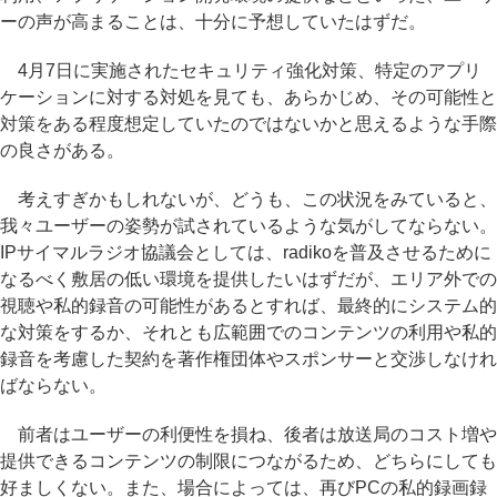
ーの声が高まることは、十分に予想していたはずだ。
4月7日に実施されたセキュリティ強化対策、特定のアプリ
ケーションに対する対処を見ても、あらかじめ、その可能性と
対策をある程度想定していたのではないかと思えるような手際
の良さがある。
考えすぎかもしれないが、どうも、この状況をみていると、
我々ユーザーの姿勢が試されているような気がしてならない。
IPサイマルラジオ協議会としては、radikoを普及させるために
なるべく敷居の低い環境を提供したいはずだが、エリア外での
視聴や私的録音の可能性があるとすれば、最終的にシステム的
な対策をするか、それとも広範囲でのコンテンツの利用や私的
録音を考慮した契約を著作権団体やスポンサーと交渉しなけれ
ばならない。
前者はユーザーの利便性を損ね、後者は放送局のコスト増や
提供できるコンテンツの制限につながるため、どちらにしても
好ましくない。また、場合によっては、再びPCの私的録画録