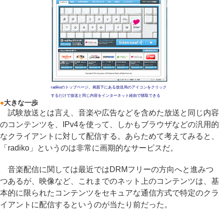
radikoのトップページ。画面下にある放送局のアイコンをクリック
するだけで放送と同じ内容をインターネット経由で聴取できる
●
大きな一歩
試験放送とは言え、音楽や広告などを含めた放送と同じ内容
のコンテンツを、IPv4を使って、しかもブラウザなどの汎用的
なクライアントに対して配信する。あらためて考えてみると、
「radiko」というのは非常に画期的なサービスだ。
音楽配信に関しては最近ではDRMフリーの方向へと進みつ
つあるが、映像など、これまでのネット上のコンテンツは、基
本的に限られたコンテンツをセキュアな通信方式で特定のクラ
イアントに配信するというのが当たり前だった。