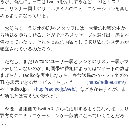
るが、番組によってはTwitterを活用するなど、DJとリスナ
ー、リスナー同士のリアルタイムのコミュニケーションを楽し
めるようになっている。
おそらく、ラジオのDJやスタッフには、大量の投稿の中か
ら話題を膨らませることができるメッセージを選び出す感覚が
備わっていたり、それを番組の内容として取り込むシステムが
確立されているのだろう。
ただし、まだTwitterのユーザー層とラジオのリスナー層がマ
ッチしていないのか、時間帯や番組によってはツイートの数は
まばらだ。radikoを再生しながら、各放送局のハッシュタグの
TLを表示できるサービス「らじったー」（
http://raditter.com/
）
や「radiso.jp」（
http://radiso.jp/web/
）なども存在するが、ま
だ活況とは言えない状況だ。
今後、番組側でTwitterをさらに活用するようになれば、より
双方向のコミュニケーションが一般的になっていくことだろ
う。