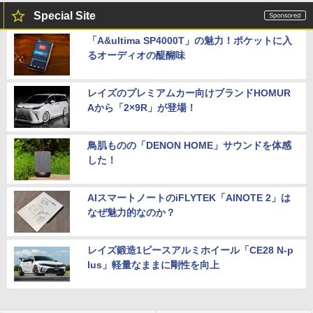
Special Site
「A&ultima SP4000T」の魅力！ポケットに入
るオーディオの醍醐味
レイズのプレミアムカー向けブランドHOMUR
Aから「2×9R」が登場！
鳥肌ものの「DENON HOME」サウンドを体感
した！
AIスマートノートのiFLYTEK「AINOTE 2」は
なぜ魅力的なのか？
レイズ鍛造1ピースアルミホイール「CE28 N-p
lus」軽量なままに剛性を向上