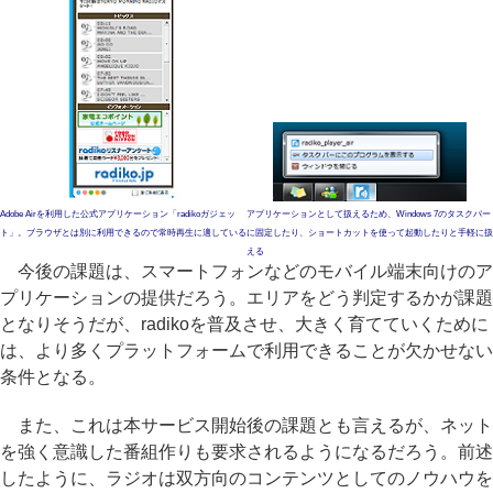
Adobe Airを利用した公式アプリケーション「radikoガジェッ
アプリケーションとして扱えるため、Windows 7のタスクバー
ト」。ブラウザとは別に利用できるので常時再生に適している
に固定したり、ショートカットを使って起動したりと手軽に扱
える
今後の課題は、スマートフォンなどのモバイル端末向けのア
プリケーションの提供だろう。エリアをどう判定するかが課題
となりそうだが、radikoを普及させ、大きく育てていくために
は、より多くプラットフォームで利用できることが欠かせない
条件となる。
また、これは本サービス開始後の課題とも言えるが、ネット
を強く意識した番組作りも要求されるようになるだろう。前述
したように、ラジオは双方向のコンテンツとしてのノウハウを