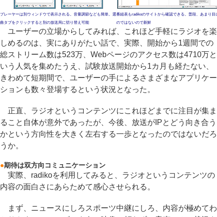
プレーヤーは別ウィンドウで表示される。音量調節なども簡単。選
番組表もradikoのサイトから確認できる。普段、あまり目
曲タブをクリックすると別の放送局に切り替え可能
のではないので新鮮
ユーザーの立場からしてみれば、これほど手軽にラジオを楽
しめるのは、実にありがたい話で、実際、開始から1週間での
総ストリーム数は523万、Webページのアクセス数は4710万と
いう人気を集めたうえ、試験放送開始から1カ月も経たない、
きわめて短期間で、ユーザーの手によるさまざまなアプリケー
ションも数々登場するという状況となった。
正直、ラジオというコンテンツにこれほどまでに注目が集ま
ること自体が意外であったが、今後、放送がIPとどう向き合う
かという方向性を大きく左右する一歩となったのではないだろ
うか。
●
期待は双方向コミュニケーション
実際、radikoを利用してみると、ラジオというコンテンツの
内容の面白さにあらためて感心させられる。
まず、ニュースにしろスポーツ中継にしろ、内容が極めてわ