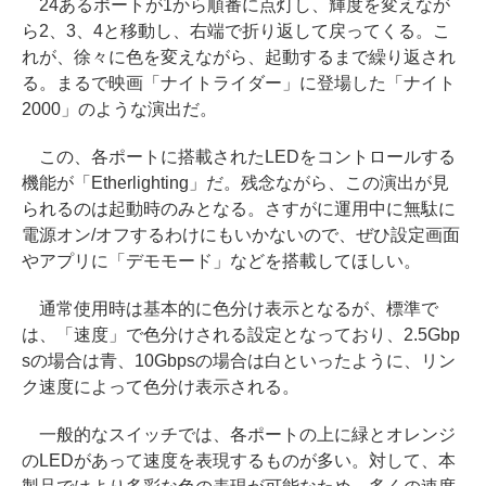
24あるポートが1から順番に点灯し、輝度を変えなが
ら2、3、4と移動し、右端で折り返して戻ってくる。こ
れが、徐々に色を変えながら、起動するまで繰り返され
る。まるで映画「ナイトライダー」に登場した「ナイト
2000」のような演出だ。
この、各ポートに搭載されたLEDをコントロールする
機能が「Etherlighting」だ。残念ながら、この演出が見
られるのは起動時のみとなる。さすがに運用中に無駄に
電源オン/オフするわけにもいかないので、ぜひ設定画面
やアプリに「デモモード」などを搭載してほしい。
通常使用時は基本的に色分け表示となるが、標準で
は、「速度」で色分けされる設定となっており、2.5Gbp
sの場合は青、10Gbpsの場合は白といったように、リン
ク速度によって色分け表示される。
一般的なスイッチでは、各ポートの上に緑とオレンジ
のLEDがあって速度を表現するものが多い。対して、本