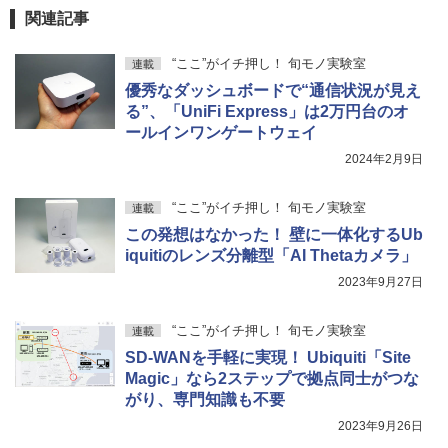
関連記事
“ここ”がイチ押し！ 旬モノ実験室
連載
優秀なダッシュボードで“通信状況が見え
る”、「UniFi Express」は2万円台のオ
ールインワンゲートウェイ
2024年2月9日
“ここ”がイチ押し！ 旬モノ実験室
連載
この発想はなかった！ 壁に一体化するUb
iquitiのレンズ分離型「AI Thetaカメラ」
2023年9月27日
“ここ”がイチ押し！ 旬モノ実験室
連載
SD-WANを手軽に実現！ Ubiquiti「Site
Magic」なら2ステップで拠点同士がつな
がり、専門知識も不要
2023年9月26日