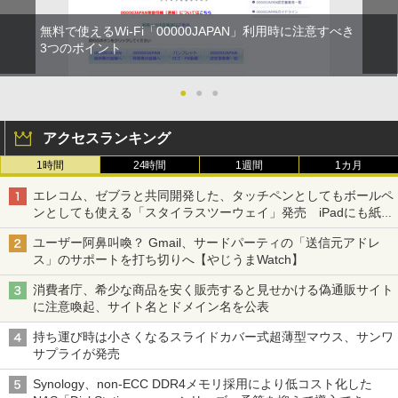
無料で使えるWi-Fi「00000JAPAN」利用時に注意すべき
3つのポイント
●
●
●
アクセスランキング
1時間
24時間
1週間
1カ月
エレコム、ゼブラと共同開発した、タッチペンとしてもボールペ
ンとしても使える「スタイラスツーウェイ」発売 iPadにも紙に
も、持ち替えずに書き込める
ユーザー阿鼻叫喚？ Gmail、サードパーティの「送信元アドレ
ス」のサポートを打ち切りへ【やじうまWatch】
消費者庁、希少な商品を安く販売すると見せかける偽通販サイト
に注意喚起、サイト名とドメイン名を公表
持ち運び時は小さくなるスライドカバー式超薄型マウス、サンワ
サプライが発売
Synology、non-ECC DDR4メモリ採用により低コスト化した