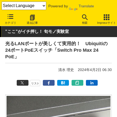
Powered by
Translate
INTERNET Watch
ハードウェア
LAN機器
スイッチ
カテゴリ
過去記事
検索
Impressサイト
"ここ"がイチ押し！ 旬モノ実験室
光るLANポートが美しくて実用的！ Ubiquitiの
24ポートPoEスイッチ「Switch Pro Max 24
PoE」
清水 理史
2024年4月2日 06:30
リスト