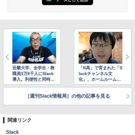
近畿大学、全学生・教
「N高」で育まれた「S
職員3万6千人にSlack
lackチャンネル文
導入。利便性と同時に
化」、ホームルームか
「大学のブランディン
ら部活・趣味まで5000
グ」にも
のパブリックチャンネ
［週刊Slack情報局］の他の記事を見る
ルでつながる生徒たち
＆教職員
関連リンク
Slack