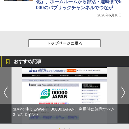
化」、ホームルームから部活・趣味まで5
000のパブリックチャンネルでつながる
生徒たち＆教職員
2020年6月10日
トップページに戻る
おすすめ記事
無料で使えるWi-Fi「00000JAPAN」利用時に注意すべき
3つのポイント
●
●
●