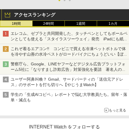
アクセスランキング
1時間
24時間
1週間
1カ月
エレコム、ゼブラと共同開発した、タッチペンとしてもボールペ
ンとしても使える「スタイラスツーウェイ」発売 iPadにも紙に
も、持ち替えずに書き込める
これぞ着るエアコン!! コンビニで買える冷凍ペットボトルで体
を冷やす山善の水冷ベストがロードバイクにちょうどいい【ぼっ
ち・ざ・ろーど！その14】【空いた時間でなにしてる？】
警察庁ら、Google、LINEヤフーなどデジタル広告プラットフォ
ーム5社に「なりすまし詐欺広告」対策強化を要請 著名人の写
真や映像を使った投資詐欺などへの対策として
ユーザー阿鼻叫喚？ Gmail、サードパーティの「送信元アドレ
ス」のサポートを打ち切りへ【やじうまWatch】
学生の「生成AIコピペ」レポートで悩む大学教員たち。留年・落
単・減点も
もっと見る
INTERNET Watch をフォローする