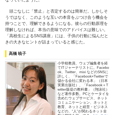
頭ごなしに「禁止」と否定するのは簡単だ。しかしそ
うではなく、このような互いの本音をぶつけ合う機会を
持つことで、理解できるようになる。彼らの行動原理を
理解しなければ、本当の意味でのアドバイスは難しい。
「高校生によるSNS講座」には、子供の行動に悩んだと
きの大きなヒントが詰まっていると感じた。
高橋 暁子
小学校教員、ウェブ編集者を経
てITジャーナリストに。Facebo
ok、Twitter、mixi などのSNSに
詳しく、「Facebook×Twitterで
儲かる会社に変わる本」（日本
実業出版社）、「Facebook＋T
witter販促の教科書」（翔泳社）
など著作多数。PCとケータイを
含めたウェブサービス、ネット
コミュニケーション、ネットと
教育、ネットと経営・ビジネス
などの、“人”が関わるネット全