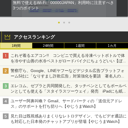
無料で使えるWi-Fi「00000JAPAN」利用時に注意すべき
3つのポイント
●
●
●
アクセスランキング
1時間
24時間
1週間
1カ月
これぞ着るエアコン!! コンビニで買える冷凍ペットボトルで体
を冷やす山善の水冷ベストがロードバイクにちょうどいい【ぼっ
ち・ざ・ろーど！その14】【空いた時間でなにしてる？】
警察庁ら、Google、LINEヤフーなどデジタル広告プラットフォ
ーム5社に「なりすまし詐欺広告」対策強化を要請 著名人の写
真や映像を使った投資詐欺などへの対策として
エレコム、ゼブラと共同開発した、タッチペンとしてもボールペ
ンとしても使える「スタイラスツーウェイ」発売 iPadにも紙に
も、持ち替えずに書き込める
ユーザー阿鼻叫喚？ Gmail、サードパーティの「送信元アドレ
ス」のサポートを打ち切りへ【やじうまWatch】
見た目は既視感ありまくりなレトロデザイン、でもビデオ通話に
も対応した日本発のチャットアプリが登場【やじうまWatch】