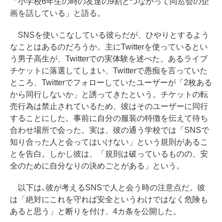
「小学校6年生の時の友達の9割とつながって同窓会の企
画を話している」と語る。
SNSを使いこなしている彼らだが、ひやりとするよう
なことはあるのだろうか。主にTwitterを使っているとい
う男子高生が、Twitterでの実体験を述べた。あるライブ
チケットに落選してしまい、Twitterで愚痴を言っていた
ところ、Twitterでフォローしていたユーザーが「2枚ある
から同行しないか」と誘ってきたという。チケットの転
売行為は禁止されているため、彼はそのユーザーに同行
することにした。事前に自分の服装の特徴を伝えて待ち
合わせ場所で会った。実は、彼の通う学校では「SNSで
知り合った人と会ってはいけない」という規則があるこ
とを告白。しかし彼は、「規則は破っているものの、安
全のために自分なりの決めごとがある」という。
以下は､彼が考えるSNSで人と会う時の注意点だ。彼
は「絶対にこれを守れば安全というわけではなく危険も
あると思う」と断りを付け、4カ条を公開した。