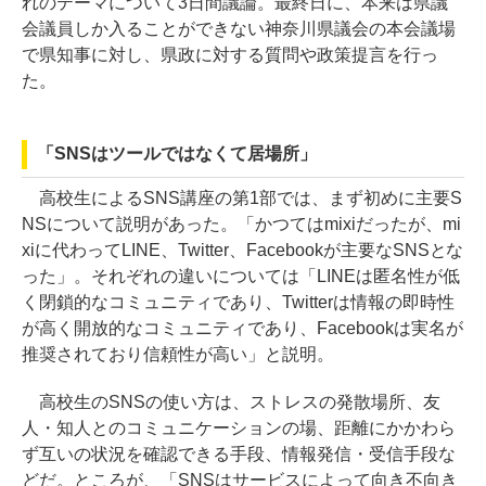
れのテーマについて3日間議論。最終日に、本来は県議
会議員しか入ることができない神奈川県議会の本会議場
で県知事に対し、県政に対する質問や政策提言を行っ
た。
「SNSはツールではなくて居場所」
高校生によるSNS講座の第1部では、まず初めに主要S
NSについて説明があった。「かつてはmixiだったが、mi
xiに代わってLINE、Twitter、Facebookが主要なSNSとな
った」。それぞれの違いについては「LINEは匿名性が低
く閉鎖的なコミュニティであり、Twitterは情報の即時性
が高く開放的なコミュニティであり、Facebookは実名が
推奨されており信頼性が高い」と説明。
高校生のSNSの使い方は、ストレスの発散場所、友
人・知人とのコミュニケーションの場、距離にかかわら
ず互いの状況を確認できる手段、情報発信・受信手段な
どだ。ところが、「SNSはサービスによって向き不向き