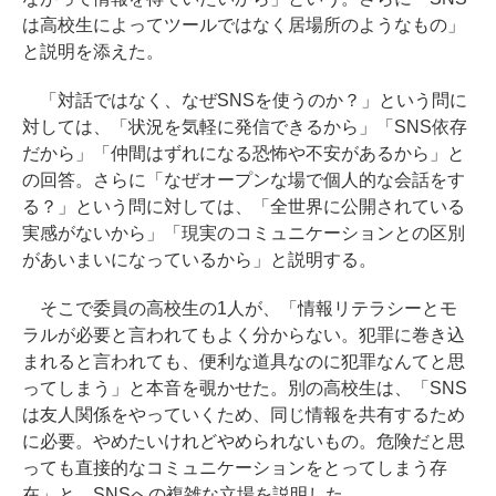
は高校生によってツールではなく居場所のようなもの」
と説明を添えた。
「対話ではなく、なぜSNSを使うのか？」という問に
対しては、「状況を気軽に発信できるから」「SNS依存
だから」「仲間はずれになる恐怖や不安があるから」と
の回答。さらに「なぜオープンな場で個人的な会話をす
る？」という問に対しては、「全世界に公開されている
実感がないから」「現実のコミュニケーションとの区別
があいまいになっているから」と説明する。
そこで委員の高校生の1人が、「情報リテラシーとモ
ラルが必要と言われてもよく分からない。犯罪に巻き込
まれると言われても、便利な道具なのに犯罪なんてと思
ってしまう」と本音を覗かせた。別の高校生は、「SNS
は友人関係をやっていくため、同じ情報を共有するため
に必要。やめたいけれどやめられないもの。危険だと思
っても直接的なコミュニケーションをとってしまう存
在」と、SNSへの複雑な立場を説明した。