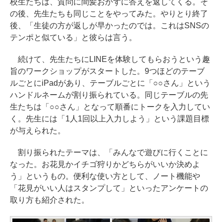
校生たちは、質問に間髪おかずに答えを返してくる。そ
の後、先生たちも同じことをやってみた。やりとり終了
後、「生徒の方が返しが早かったのでは。これはSNSの
テンポと似ている」と彼らは言う。
続けて、先生たちにLINEを体験してもらおうという趣
旨のワークショップがスタートした。9つほどのテーブ
ルごとにiPadがあり、テーブルごとに「○○さん」という
ハンドルネームが割り振られている。同じテーブルの先
生たちは「○○さん」となって順番にトークを入力してい
く。先生には「1人1回以上入力しよう」という課題目標
が与えられた。
割り振られたテーマは、「みんなで遊びに行くことに
なった。お花見かイチゴ狩りかどちらがいいか決めよ
う」というもの。便利な使い方として、ノート機能や
「花見がいい人はスタンプして」といったアンケートの
取り方も紹介された。