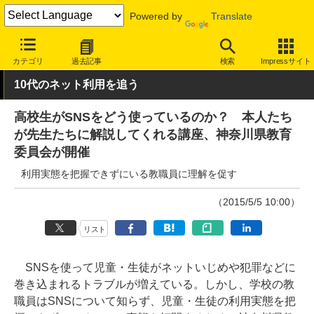
Powered by
Translate
INTERNET Watch
トピック
業界動向
教育
カテゴリ
過去記事
検索
Impressサイト
10代のネット利用を追う
高校生がSNSをどう使っているのか？ 本人たち
が先生たちに解説してくれる講座、神奈川県教育
委員会が開催
利用実態を把握できずにいる教職員に理解を促す
（2015/5/5 10:00）
リスト
SNSを使って児童・生徒がネットいじめや犯罪などに
巻き込まれるトラブルが増えている。しかし、学校の教
職員はSNSについて知らず、児童・生徒の利用実態を把