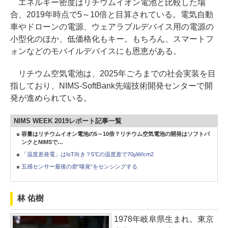
エネルギー密度はリチウムイオン電池と比較した場
合、2019年時点で5～10倍と目算されている。電気自動
車やドローンの電源、ウェアラブルデバイス用の電源の
小型化のほか、低価格化もキー。もちろん、スマートフ
ォンなどのモバイルデバイスにも恩恵がある。
リチウム空気電池は、2025年ごろまでの社会実装を目
指しており、NIMS-SoftBank先端技術開発センターで開
発が進められている。
NIMS WEEK 2019レポート記事一覧
容量はリチウムイオン電池の5～10倍？リチウム空気電池の開発はソフトバ
ンクとNIMSで…
「温度差発電」はIoT向き？5℃の温度差で70μW/cm2
五感センサー最後の砦“嗅覚”をセンシングする
林 佑樹
1978年岐阜県生まれ。東京