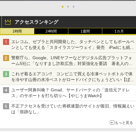
●
●
●
アクセスランキング
1時間
24時間
1週間
1カ月
エレコム、ゼブラと共同開発した、タッチペンとしてもボールペ
ンとしても使える「スタイラスツーウェイ」発売 iPadにも紙に
も、持ち替えずに書き込める
警察庁ら、Google、LINEヤフーなどデジタル広告プラットフォ
ーム5社に「なりすまし詐欺広告」対策強化を要請 著名人の写
真や映像を使った投資詐欺などへの対策として
これぞ着るエアコン!! コンビニで買える冷凍ペットボトルで体
を冷やす山善の水冷ベストがロードバイクにちょうどいい【ぼっ
ち・ざ・ろーど！その14】【空いた時間でなにしてる？】
ユーザー阿鼻叫喚？ Gmail、サードパーティの「送信元アドレ
ス」のサポートを打ち切りへ【やじうまWatch】
不正アクセスを受けていた将棋連盟のサイトが復旧、情報漏えい
は「痕跡なし」
もっと見る