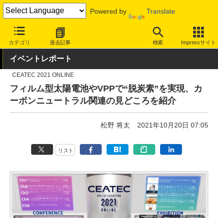
Powered by
Translate
INTERNET Watch
イベント
CEATEC
2021
カテゴリ
過去記事
検索
Impressサイト
イベントレポート
CEATEC 2021 ONLINE
フィルム型太陽電池やVPPで“脱炭素”を実現、カ
ーボンニュートラル関連の見どころを紹介
松野 将太
2021年10月20日 07:05
リスト