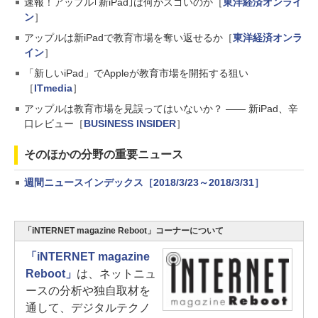
速報！アップル｢新iPad｣は何がスゴいのか［
東洋経済オンライ
ン
］
アップルは新iPadで教育市場を奪い返せるか［
東洋経済オンラ
イン
］
「新しいiPad」でAppleが教育市場を開拓する狙い
［
ITmedia
］
アップルは教育市場を見誤ってはいないか？ ―― 新iPad、辛
口レビュー［
BUSINESS INSIDER
］
そのほかの分野の重要ニュース
週間ニュースインデックス［2018/3/23～2018/3/31］
「iNTERNET magazine Reboot」コーナーについて
「iNTERNET magazine
Reboot」
は、ネットニュ
ースの分析や独自取材を
通して、デジタルテクノ