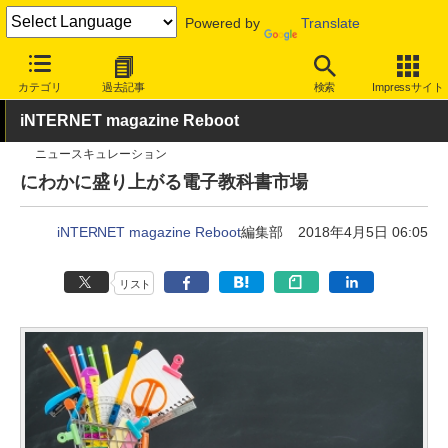
Powered by
Translate
INTERNET Watch
トピック
業界動向
教育/子ども
カテゴリ
過去記事
検索
Impressサイト
iNTERNET magazine Reboot
ニュースキュレーション
にわかに盛り上がる電子教科書市場
iNTERNET magazine Reboot
編集部
2018年4月5日 06:05
リスト