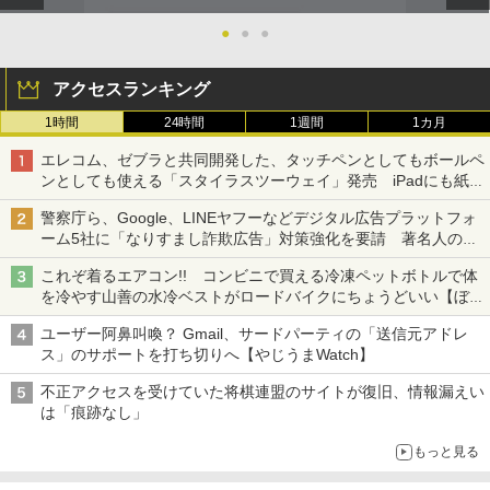
●
●
●
アクセスランキング
1時間
24時間
1週間
1カ月
エレコム、ゼブラと共同開発した、タッチペンとしてもボールペ
ンとしても使える「スタイラスツーウェイ」発売 iPadにも紙に
も、持ち替えずに書き込める
警察庁ら、Google、LINEヤフーなどデジタル広告プラットフォ
ーム5社に「なりすまし詐欺広告」対策強化を要請 著名人の写
真や映像を使った投資詐欺などへの対策として
これぞ着るエアコン!! コンビニで買える冷凍ペットボトルで体
を冷やす山善の水冷ベストがロードバイクにちょうどいい【ぼっ
ち・ざ・ろーど！その14】【空いた時間でなにしてる？】
ユーザー阿鼻叫喚？ Gmail、サードパーティの「送信元アドレ
ス」のサポートを打ち切りへ【やじうまWatch】
不正アクセスを受けていた将棋連盟のサイトが復旧、情報漏えい
は「痕跡なし」
もっと見る