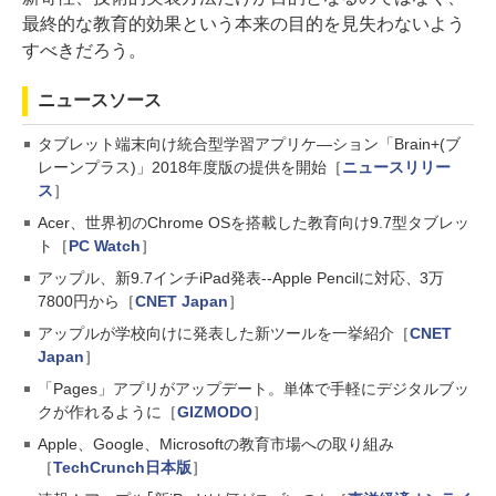
最終的な教育的効果という本来の目的を見失わないよう
すべきだろう。
ニュースソース
タブレット端末向け統合型学習アプリケ―ション「Brain+(ブ
レーンプラス)」2018年度版の提供を開始［
ニュースリリー
ス
］
Acer、世界初のChrome OSを搭載した教育向け9.7型タブレッ
ト［
PC Watch
］
アップル、新9.7インチiPad発表--Apple Pencilに対応、3万
7800円から［
CNET Japan
］
アップルが学校向けに発表した新ツールを一挙紹介［
CNET
Japan
］
「Pages」アプリがアップデート。単体で手軽にデジタルブッ
クが作れるように［
GIZMODO
］
Apple、Google、Microsoftの教育市場への取り組み
［
TechCrunch日本版
］