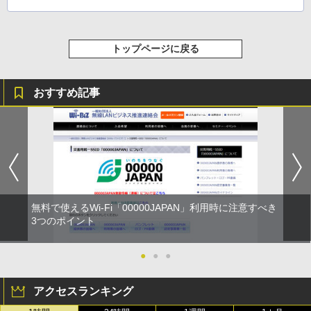
トップページに戻る
おすすめ記事
無料で使えるWi-Fi「00000JAPAN」利用時に注意すべき
3つのポイント
●
●
●
アクセスランキング