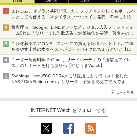
1時間
24時間
1週間
1カ月
エレコム、ゼブラと共同開発した、タッチペンとしてもボールペ
ンとしても使える「スタイラスツーウェイ」発売 iPadにも紙に
も、持ち替えずに書き込める
警察庁ら、Google、LINEヤフーなどデジタル広告プラットフォ
ーム5社に「なりすまし詐欺広告」対策強化を要請 著名人の写
真や映像を使った投資詐欺などへの対策として
これぞ着るエアコン!! コンビニで買える冷凍ペットボトルで体
を冷やす山善の水冷ベストがロードバイクにちょうどいい【ぼっ
ち・ざ・ろーど！その14】【空いた時間でなにしてる？】
ユーザー阿鼻叫喚？ Gmail、サードパーティの「送信元アドレ
ス」のサポートを打ち切りへ【やじうまWatch】
Synology、non-ECC DDR4メモリ採用により低コスト化した
NAS「DiskStation neo+」シリーズ 予算を抑えて導入でき、
ECCメモリへのアップグレードも可能
もっと見る
INTERNET Watch をフォローする