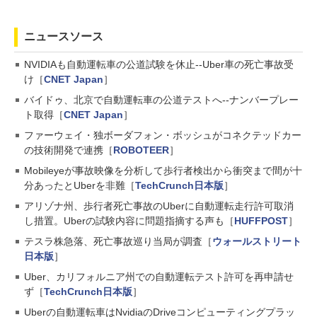
ニュースソース
NVIDIAも自動運転車の公道試験を休止--Uber車の死亡事故受
け［
CNET Japan
］
バイドゥ、北京で自動運転車の公道テストへ--ナンバープレー
ト取得［
CNET Japan
］
ファーウェイ・独ボーダフォン・ボッシュがコネクテッドカー
の技術開発で連携［
ROBOTEER
］
Mobileyeが事故映像を分析して歩行者検出から衝突まで間が十
分あったとUberを非難［
TechCrunch日本版
］
アリゾナ州、歩行者死亡事故のUberに自動運転走行許可取消
し措置。Uberの試験内容に問題指摘する声も［
HUFFPOST
］
テスラ株急落、死亡事故巡り当局が調査［
ウォールストリート
日本版
］
Uber、カリフォルニア州での自動運転テスト許可を再申請せ
ず［
TechCrunch日本版
］
Uberの自動運転車はNvidiaのDriveコンピューティングプラッ