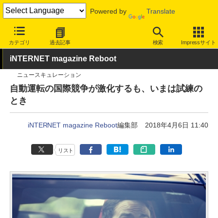
Powered by
Translate
INTERNET Watch
トピック
業界動向
社会/時事
カテゴリ
過去記事
検索
Impressサイト
iNTERNET magazine Reboot
ニュースキュレーション
自動運転の国際競争が激化するも、いまは試練の
とき
iNTERNET magazine Reboot
編集部
2018年4月6日 11:40
リスト