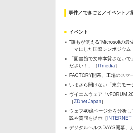
事件／できごと／イベント／
イベント
"誰もが使える"Microsof
ーマにした国際シンポジウム「AI 
「図書館で文庫本貸さないで
ださい！」［
ITmedia
］
FACTORY開幕、工場のスマ
いまさら聞けない「東京モー
ヴイエムウェア「vFORUM 2
［
ZDnet Japan
］
ウェブ40億ページ分を分析し
説や質問を提示［
INTERNET 
デジタルヘルスDAYS開幕、