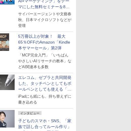
AI×マーケティング」をテー
マにした無料セミナーを8月
27日にオンライン開催
サイバーエージェントや文藝春
秋、日本マイクロソフトなどが
登壇
5万冊以上が対象！ 最大
65％OFFのAmazon「Kindle
本サマーセール」第2弾
「MCP完全入門」「いちばん
やさしいAIリサーチの教本」な
どAI関連本も多数
エレコム、ゼブラと共同開発
した、タッチペンとしてもボ
ールペンとしても使える「ス
タイラスツーウェイ」発売
iPadにも紙にも、持ち替えずに
書き込める
インタビュー
子どものスマホ・SNS、「家
族で話し合ってルール作り」