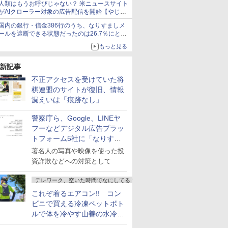
人類はもうお呼びじゃない？ 米ニュースサイト
えずに書き込める
がAIクローラー対象の広告配信を開始【やじう
まWatch】
国内の銀行・信金386行のうち、なりすましメ
ールを遮断できる状態だったのは26.7％にとど
まる～GMOブランドセキュリティ調査
もっと見る
新記事
不正アクセスを受けていた将
棋連盟のサイトが復旧、情報
漏えいは「痕跡なし」
警察庁ら、Google、LINEヤ
フーなどデジタル広告プラッ
トフォーム5社に「なりすま
し詐欺広告」対策強化を要請
著名人の写真や映像を使った投
資詐欺などへの対策として
テレワーク、空いた時間でなにしてる？
これぞ着るエアコン!! コン
ビニで買える冷凍ペットボト
ルで体を冷やす山善の水冷ベ
ストがロードバイクにちょう