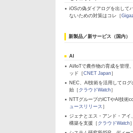
iOSの偽ダイアログを出し
ないための対策はコレ［
Giga
新製品／新サービス（国内）
AI
AI/IoTで農作物の育成を管
ッド［
CNET Japan
］
NEC、AI技術を活用してロ
始［
クラウドWatch
］
NTTグループのICTやAI技
ュースリリース
］
ジェナとエス・アンド・アイ、
構築を支援［
クラウドWatch
システム研究所/ISP、ディ