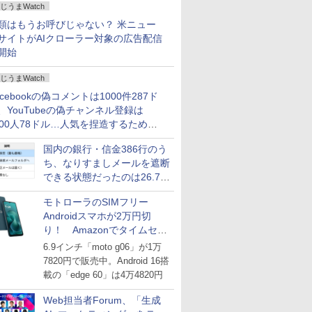
じうまWatch
どいい【ぼっち・ざ・ろー
ど！その14】
類はもうお呼びじゃない？ 米ニュー
サイトがAIクローラー対象の広告配信
開始
じうまWatch
acebookの偽コメントは1000件287ド
、YouTubeの偽チャンネル登録は
000人78ドル…人気を捏造するための
格リストが公開中
国内の銀行・信金386行のう
ち、なりすましメールを遮断
できる状態だったのは26.7％
にとどまる～GMOブランド
モトローラのSIMフリー
セキュリティ調査
Androidスマホが2万円切
り！ Amazonでタイムセー
ル
6.9インチ「moto g06」が1万
7820円で販売中。Android 16搭
載の「edge 60」は4万4820円
Web担当者Forum、「生成