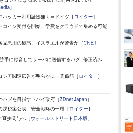
サービスもロシアによる米情報操作に利用されていた
edia
］
アハッカー利用証拠無く＝ドイツ［
ロイター
］
トコイン受付を開始、学費をクラウドで集める可能
製品悪用の疑惑、イスラエルが警告か［
CNET
ini」で勝手に録音してサーバに送信するバグ--修正済み
ロシア関連広告が明らかに＝関係筋［
ロイター
］
のハブを目指すドバイ政府［
ZDnet Japan
］
の課税案公表 安全戦略の一環［
ロイター
］
に直接関与へ［
ウォールストリート日本版
］