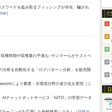
てパスワードを盗み取るフィッシングが存在、騙され
zine
］
理、収穫時期や収穫量の予測も--ヤンマーらがテストベ
グの分析を自動化する「ログパターン分析」を販売開
術corevo®により農業・水環境分野の省力化を実現［
ニ
AIチャットボットサービス「hitTO」の学習データ
］
ープラーニングを応用した外観検査システム［
日経テ