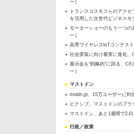
ー
］
トランスコスモスらのアクセ
を活用した次世代ビジネスモ
モーターショーのもう一つの見
ー
］
高専ワイヤレスIoTコンテスト
社会実装に向け着実に進化、CEA
展示会を“戦略的”に回る、CE
ー
］
マストドン
mstdn.jp、15万ユーザーに到
ピクシブ、マストドンのプラ
マストドン、あと1週間で2.0
行政／政策