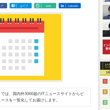
ェア
はてブ
note
LinkedIn
1
では、国内外3000超のITニュースサイトからピ
ュースを一覧化してお届けします。