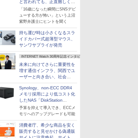
と言われても、正直難しくな
いですか？
「16歳になった瞬間にSNSデビ
ューする方が怖い」という上沼
紫野弁護士にヒントを聞く
持ち運び時は小さくなるスラ
イドカバー式超薄型マウス、
サンワサプライが発売
INTERNET Watch 30周年記念インタビュー
未来に向けてさらに重要性を
増す通信インフラ、関西でユ
ーザーと向き合い、社会
の“あたらしい”を起動し続け
Synology、non-ECC DDR4
る～オプテージ
メモリ採用により低コスト化
したNAS「DiskStation
neo+」シリーズ
予算を抑えて導入でき、ECCメ
モリへのアップグレードも可能
消費者庁、希少な商品を安く
販売すると見せかける偽通販
サイトに注意喚起、サイト名