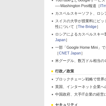
YouTubeなどGoogle
──Washington Post報道［
ITm
カスペルスキーソフト、ロシ
スイスの大学が授業料にビッ
性について［
The Bridge
］
ロシアによるカスペルスキー
Japan
］
一部「Google Home M
［
CNET Japan
］
米グーグル、数万ドル相当の
行政／政策
ブロックチェーン戦略で世界
英国、インターネット企業へ
中国政府、大手IT企業の経営
セキュリティ