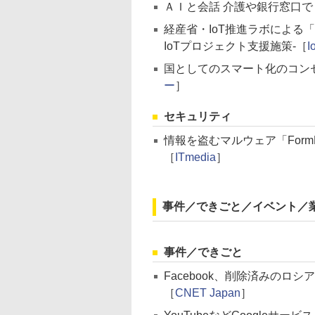
ＡＩと会話 介護や銀行窓口
経産省・IoT推進ラボによる「Io
IoTプロジェクト支援施策-［
I
国としてのスマート化のコン
ー
］
セキュリティ
情報を盗むマルウェア「For
［
ITmedia
］
事件／できごと／イベント／
事件／できごと
Facebook、削除済みの
［
CNET Japan
］