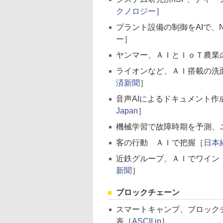
クノロジー
］
プラント設備の制御をAIで、
ー
］
ヤンマー、ＡＩとＩｏＴ農業
ライオンなど、ＡＩ搭載の洗
済新聞
］
音声AIによるドキュメント作
Japan
］
機械学習で故障時期を予測、
客の行動 ＡＩで把握［
日本
近鉄グループ、ＡＩでワイン・
新聞
］
ブロックチェーン
スマートキャンプ、ブロックチ
表［
ASCII.jp
］