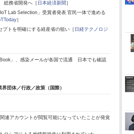
で 総務省開発へ［
日本経済新聞
］
T Lab Selection」受賞者発表 官民一体で進める
oTToday
］
セプトを明確にする経産省の狙い［
日経テクノロジ
mBook」、感染メールが各国で流通 日本でも確認
業界団体／行政／政策（国際）
ロシア関連アカウントが閲覧可能になっていたことが発覚