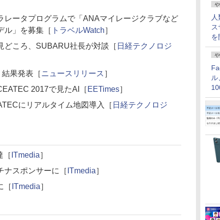
や
人
ラレータプログラムで「ANAマイレージクラブなど
ス
デル」を募集［
トラベルWatch
］
を
どころ、SUBARU社長が対談［
日経テクノロジ
や
F
 結果発表［
ニュースリリース
］
ル
1
TEC 2017で見たAI［
EETimes
］
価
ATECにリアルタイム地図導入［
日経テクノロジ
達［
ITmedia
］
チナスポンサーに［
ITmedia
］
に［
ITmedia
］