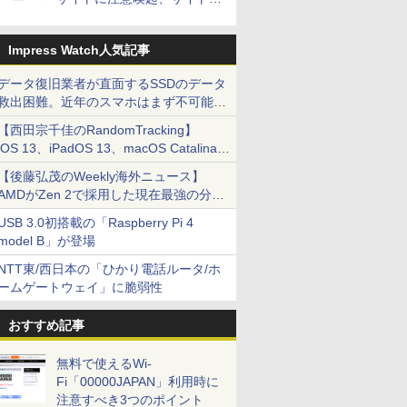
とドメイン名を公表
Impress Watch人気記事
データ復旧業者が直面するSSDのデータ
救出困難。近年のスマホはまず不可能、
悪徳業者に注意を
【西田宗千佳のRandomTracking】
iOS 13、iPadOS 13、macOS Catalinaの
進化を早速体験! 何が変わったのか
【後藤弘茂のWeekly海外ニュース】
AMDがZen 2で採用した現在最強の分岐
予測「TAGE」
USB 3.0初搭載の「Raspberry Pi 4
model B」が登場
NTT東/西日本の「ひかり電話ルータ/ホ
ームゲートウェイ」に脆弱性
おすすめ記事
無料で使えるWi-
Fi「00000JAPAN」利用時に
注意すべき3つのポイント