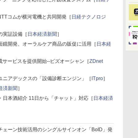
NTTコムが横河電機と共同開発［
日経テクノロジ
の実証設備［
日本経済新聞
］
面鏡開発、オーラルケア商品の販促に活用［
日本経
成サービスを提供開始--ビズオーシャン［
ZDnet
ユニアデックスの「設備診断エンジン」［
ITpro
］
経済新聞
］
日本酒紹介 11日から「チャット」対応［
日本経済
ェーン技術活用のシングルサインオン「BoID」発