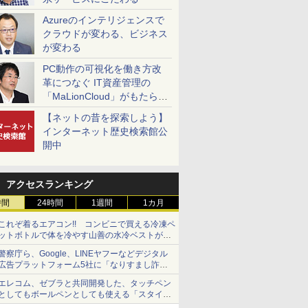
Azureのインテリジェンスで
クラウドが変わる、ビジネス
が変わる
PC動作の可視化を働き方改
革につなぐ IT資産管理の
「MaLionCloud」がもたらす
変革
【ネットの昔を探索しよう】
インターネット歴史検索館公
開中
アクセスランキング
時間
24時間
1週間
1カ月
これぞ着るエアコン!! コンビニで買える冷凍ペ
ットボトルで体を冷やす山善の水冷ベストがロ
ードバイクにちょうどいい【ぼっち・ざ・ろー
警察庁ら、Google、LINEヤフーなどデジタル
ど！その14】【空いた時間でなにしてる？】
広告プラットフォーム5社に「なりすまし詐欺
広告」対策強化を要請 著名人の写真や映像を
エレコム、ゼブラと共同開発した、タッチペン
使った投資詐欺などへの対策として
としてもボールペンとしても使える「スタイラ
スツーウェイ」発売 iPadにも紙にも、持ち替