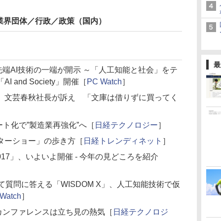
業界団体／行政／政策（国内）
最
tの最先端AI技術の一端が開示 ～「人工知能と社会」をテ
and Society」開催［
PC Watch
］
」文芸春秋社長が訴え 「文庫は借りずに買ってく
ート化で”製造業再強化”へ［
日経テクノロジー
］
ターショー」の歩き方［
日経トレンディネット
］
017」、いよいよ開催 - 今年の見どころを紹介
て質問に答える「WISDOM X」、人工知能技術で仮
Watch
］
カンファレンスは立ち見の熱気［
日経テクノロジ