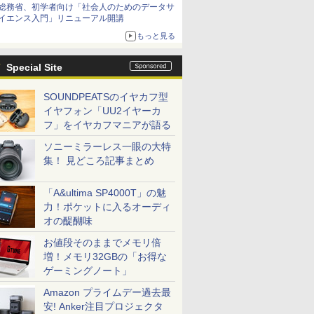
総務省、初学者向け「社会人のためのデータサ
イエンス入門」リニューアル開講
もっと見る
Special Site
SOUNDPEATSのイヤカフ型
イヤフォン「UU2イヤーカ
フ」をイヤカフマニアが語る
ソニーミラーレス一眼の大特
集！ 見どころ記事まとめ
「A&ultima SP4000T」の魅
力！ポケットに入るオーディ
オの醍醐味
お値段そのままでメモリ倍
増！メモリ32GBの「お得な
ゲーミングノート」
Amazon プライムデー過去最
安! Anker注目プロジェクタ