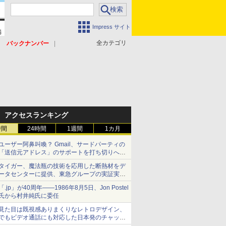
Impress サイト
全カテゴリ
バックナンバー
アクセスランキング
時間
24時間
1週間
1カ月
ユーザー阿鼻叫喚？ Gmail、サードパーティの
「送信元アドレス」のサポートを打ち切りへ
【やじうまWatch】
タイガー、魔法瓶の技術を応用した断熱材をデ
ータセンターに提供、東急グループの実証実験
で 「ステンレス密封真空断熱パネル TIVIP」
「.jp」が40周年――1986年8月5日、Jon Postel
氏から村井純氏に委任
見た目は既視感ありまくりなレトロデザイン、
でもビデオ通話にも対応した日本発のチャット
アプリが登場【やじうまWatch】