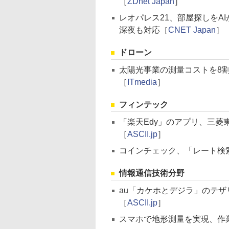
［
ZDnet Japan
］
レオパレス21、部屋探しをA
深夜も対応［
CNET Japan
］
ドローン
太陽光事業の測量コストを8
［
ITmedia
］
フィンテック
「楽天Edy」のアプリ、三菱
［
ASCII.jp
］
コインチェック、「レート検
情報通信技術分野
au「カケホとデジラ」のテザ
［
ASCII.jp
］
スマホで地形測量を実現、作