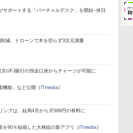
Iがサポートする「バーチャルデスク」を開始--休日
割削減、ドローンで木を切らず3次元測量
東京UFJ銀行の預金口座からチャージが可能に
索機能」など公開［
ITmedia
］
リングは、結局4月から月500円の有料に
業を90％短縮した大林組の新アプリ［
ITmedia
］