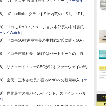
ss 2018】 NTTドコモ 吉澤社長インタビュー［
ケータイ
s 2018】 uCloudlink、クラウドSIM内蔵の「S1」「P1」
ess 2018】 ドコモ R&Dイノベーション本部長の中村寛氏
ータイWatch
］
ess 2018】 ドコモ5G推進室室長の中村武宏氏に聞く5Gへ
］
ress 2018】 ドコモ吉澤社長、5Gではパートナーとの「協
］
ress 2018】 リチャード・ユーCEOが語るファーウェイの戦
ress 2018】 楽天、三木谷社長が語るMNOへの新規参入［
ケ
ress 2018】 世界最大のモバイルイベント、スペイン・バル
h
］
1