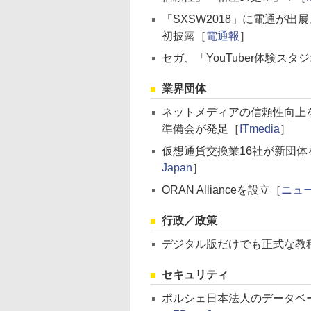
「SXSW2018」に電通が出
初披露［
電通報
］
セガ、「YouTuber体験ス
業界団体
ネットメディアの信頼性向上
準備会が発足［
ITmedia
］
仮想通貨交換業16社が新団体
Japan
］
ORAN Allianceを設立［
ニュ
行政／政策
デジタル版だけでも正式な教
セキュリティ
ポルシェ日本法人のデータベ