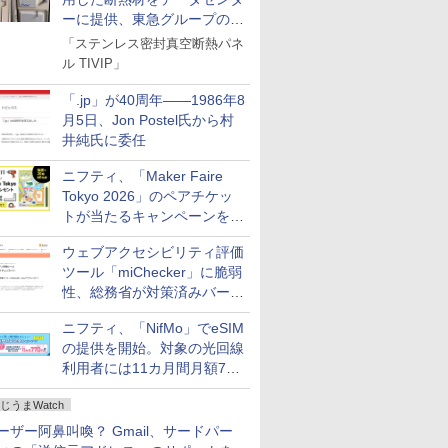
ーに提供、東急グループの実
証実験で
「ステンレス密封真空断熱パネ
ル TIVIP」
「.jp」が40周年――1986年8
月5日、Jon Postel氏から村
井純氏に委任
ニフティ、「Maker Faire
Tokyo 2026」のペアチケッ
トが当たるキャンペーンをX
で実施。8月16日まで
ウェブアクセシビリティ評価
ツール「miChecker」に脆弱
性、総務省が対策済みバージ
ョンへの更新を呼び掛け
ニフティ、「NifMo」でeSIM
の提供を開始。対象の光回線
利用者には11カ月間月額770
円割引のキャンペーン
じうまWatch
ーザー阿鼻叫喚？ Gmail、サードパー