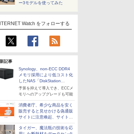
ー3モデルを使ってみた
NTERNET Watch をフォローする
新記事
Synology、non-ECC DDR4
メモリ採用により低コスト化
したNAS「DiskStation
neo+」シリーズ
予算を抑えて導入でき、ECCメ
モリへのアップグレードも可能
消費者庁、希少な商品を安く
販売すると見せかける偽通販
サイトに注意喚起、サイト名
とドメイン名を公表
タイガー、魔法瓶の技術を応
用した断熱材をデータセンタ