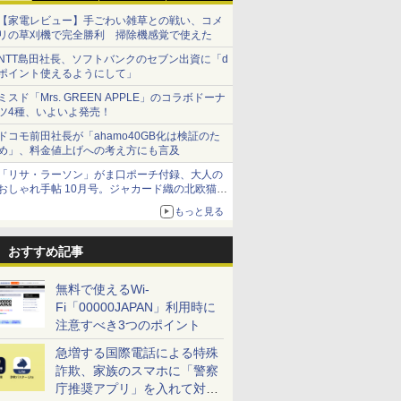
【家電レビュー】手ごわい雑草との戦い、コメ
リの草刈機で完全勝利 掃除機感覚で使えた
NTT島田社長、ソフトバンクのセブン出資に「d
ポイント使えるようにして」
ミスド「Mrs. GREEN APPLE」のコラボドーナ
ツ4種、いよいよ発売！
ドコモ前田社長が「ahamo40GB化は検証のた
め」、料金値上げへの考え方にも言及
「リサ・ラーソン」がま口ポーチ付録、大人の
おしゃれ手帖 10月号。ジャカード織の北欧猫デ
ザイン
もっと見る
おすすめ記事
無料で使えるWi-
Fi「00000JAPAN」利用時に
注意すべき3つのポイント
急増する国際電話による特殊
詐欺、家族のスマホに「警察
庁推奨アプリ」を入れて対策