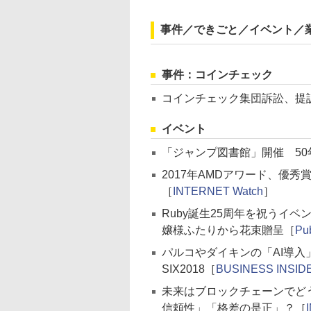
事件／できごと／イベント／
事件：コインチェック
コインチェック集団訴訟、提訴
イベント
「ジャンプ図書館」開催 5
2017年AMDアワード、優秀賞に「
［
INTERNET Watch
］
Ruby誕生25周年を祝うイベ
嬢様ふたりから花束贈呈［
Pu
パルコやダイキンの「AI導入
SIX2018［
BUSINESS INSID
未来はブロックチェーンでど
信頼性」「格差の是正」？［