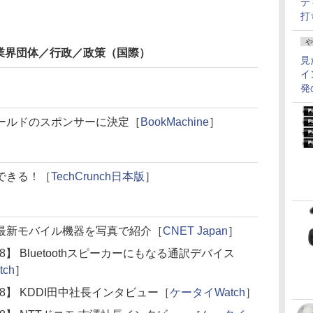
テ
打
や
業界団体／行政／政策（国際）
見
イ
発
ールドのスポンサーに決定［
BookMachine
］
できる！［
TechCrunch日本版
］
れた最新モバイル機器を写真で紹介［
CNET Japan
］
ss 2018】 Bluetoothスピーカーにもなる通訳デバイス
ch
］
ss 2018】 KDDI田中社長インタビュー［
ケータイWatch
］