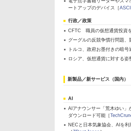
電子点字書籍リーダーやスマ
ートアップのデバイス［
ASCII
行政／政策
CFTC 職員の仮想通貨投資
グーグルの反競争慣行問題、
トルコ、政府お墨付きの暗号
ロシア、仮想通貨に対する姿
新製品／新サービス（国内）
AI
AIアナウンサー「荒木ゆい」
ダウンロード可能［
TechCr
NECと日本気象協会、AIを