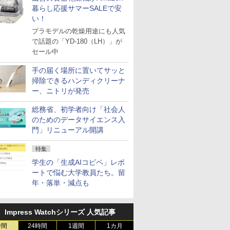
暮らし応援サマーSALEで安
い！
プラモデルの乾燥用途にも人気
で話題の「YD-180（LH）」が
セール中
手の届く場所に置いてサッと
掃除できるハンディクリーナ
ー、ニトリが発売
総務省、初学者向け「社会人
のためのデータサイエンス入
門」リニューアル開講
特集
学生の「生成AIコピペ」レポ
ートで悩む大学教員たち。留
年・落単・減点も
Impress Watchシリーズ 人気記事
時間
24時間
1週間
1カ月