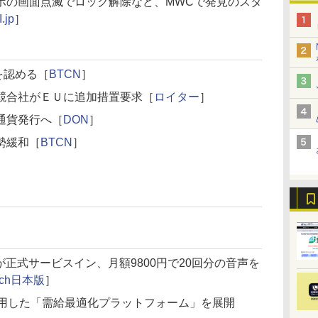
ホの画面点滅でロック解除など、MWCで発見のスタ
.jp
］
を認める［
BTCN
］
競合社がＥＵに追加措置要求［
ロイター
］
通貨発行へ［
DON
］
勢緩和［
BTCN
］
が正式サービスイン、月額9800円で20回分の音声を
unch日本版
］
利用した「需給最適化プラットフォーム」を展開