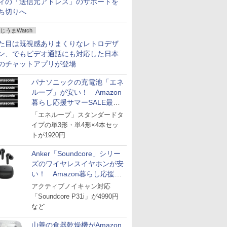
ィの「送信元アドレス」のサポートを
ち切りへ
じうまWatch
た目は既視感ありまくりなレトロデザ
ン、でもビデオ通話にも対応した日本
のチャットアプリが登場
パナソニックの充電池「エネ
ループ」が安い！ Amazon
暮らし応援サマーSALE最終
日
「エネループ」スタンダードタ
イプの単3形・単4形×4本セッ
トが1920円
Anker「Soundcore」シリー
ズのワイヤレスイヤホンが安
い！ Amazon暮らし応援サ
マーSALE
アクティブノイキャン対応
「Soundcore P31i」が4990円
など
山善の食器乾燥機がAmazon