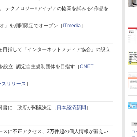
展。 テクノロジー×アイデアの協業を試みる4作品を
タジオ」を期間限定でオープン［
ITmedia
］
を目指して「インターネットメディア協会」の設立
を設立--認定自主規制団体を目指す［
CNET
ースリリース
］
科書に 政府が閣議決定［
日本経済新聞
］
や
ースに不正アクセス、2万件超の個人情報が漏えい
ユ