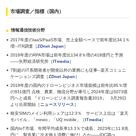
市場調査／指標（国内）
情報通信技術分野
2017年度のIaaS/PaaS市場、売上金額ベースで前年度比34.1％
増--ITR調査［
ZDnet Japan
］
2018年度のRPA市場は前年度比134.8％増の418億円と予測
――矢野経済研究所［
ITmedia
］
7割超のIT系開発者が開発以外の業務にも従事--楽天コミュニ
ケーションズ調査［
ZDnet Japan
］
2018年度の国内のドローンビジネス市場規模は前年比85％増
の931億円 点検、農業、物流分野が牽引し2024年度は5073億
円へと成長 『ドローンビジネス調査報告書2019』 3月29日
より出荷開始［
ニュースリリース
］
格安SIMのメイン利用シェアは12.3％ サービス上位は「楽天
モバイル」「mineo」「UQ mobile」［
ITmedia
］
国内IoT市場、年間平均成長率13.3％で成長、2023年に11.8兆
円に 製造業に次ぎ個人消費に伸びしろか――IDC調べ