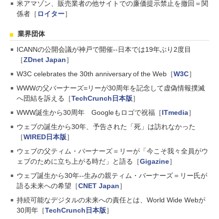
米アマゾン、販売業者の他サイトでの廉価提示禁止を撤回＝関
係者［
ロイター
］
業界団体
ICANNの公開会議が神戸で開催--日本では19年ぶり2度目
［
ZDnet Japan
］
W3C celebrates the 30th anniversary of the Web［
W3C
］
WWWの父バーナーズ=リーが30周年を記念して虚偽情報撲滅
へ団結を訴える［
TechCrunch日本版
］
WWW誕生から30周年 Googleもロゴで祝福［
ITmedia
］
ウェブの誕生から30年、予告された「死」は訪れなかった
［
WIRED日本版
］
ウェブの父ティム・バーナーズ＝リーが「今こそ我々全員がウ
ェブのために立ち上がる時だ」と語る［
Gigazine
］
ウェブ誕生から30年--生みの親ティム・バーナーズ＝リー氏が
語る未来への希望［
CNET Japan
］
持続可能なデジタルの未来への責任とは、World Wide Webが
30周年［
TechCrunch日本版
］