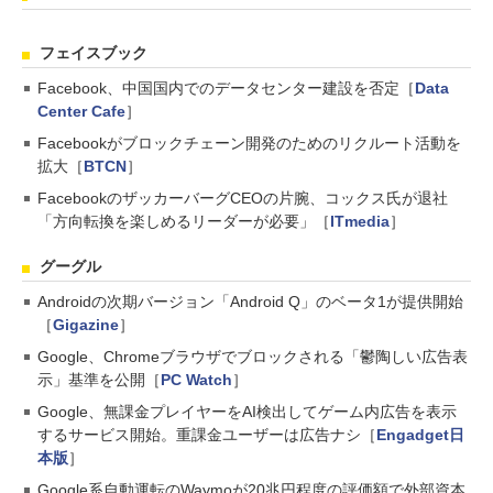
フェイスブック
Facebook、中国国内でのデータセンター建設を否定［
Data
Center Cafe
］
Facebookがブロックチェーン開発のためのリクルート活動を
拡大［
BTCN
］
FacebookのザッカーバーグCEOの片腕、コックス氏が退社
「方向転換を楽しめるリーダーが必要」［
ITmedia
］
グーグル
Androidの次期バージョン「Android Q」のベータ1が提供開始
［
Gigazine
］
Google、Chromeブラウザでブロックされる「鬱陶しい広告表
示」基準を公開［
PC Watch
］
Google、無課金プレイヤーをAI検出してゲーム内広告を表示
するサービス開始。重課金ユーザーは広告ナシ［
Engadget日
本版
］
Google系自動運転のWaymoが20兆円程度の評価額で外部資本