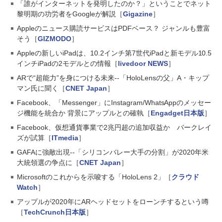
「誰がインターネットを発明したのか？」ということでネット
黎明期の功労者をGoogleが解説［
Gigazine
］
Appleのニュース購読サービスはPDFベース？ ジャンルも豊富
そう［
GIZMODO
］
Appleの新しいiPadは、10.2インチ第7世代iPadと新モデル10.5
インチiPadの2モデルとの情報［
livedoor NEWS
］
ARで“超能力”を身につける未来--「HoloLensの父」A・キップ
マン氏に聞く［
CNET Japan
］
Facebook、「Messenger」にInstagram/WhatsAppのメッセー
ジ機能を統合か 背景にアップルとの確執［
Engadget日本版
］
Facebook、仮想通貨事業で2兆円超の追加収益か バークレイ
ズが試算［
ITmedia
］
GAFAに強敵出現--「シリコンバレー大手の分割」が2020年米
大統領選の争点に［
CNET Japan
］
Microsoftのこれからを示唆する「HoloLens 2」［
クラウド
Watch
］
アップルが2020年にARヘッドセットをローンチするという噂
［
TechCrunch日本版
］