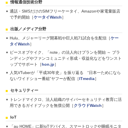
情報通信技術分野
通話・SMSだけのSIMフリーケータイ、Amazonや家電量販店
で予約開始［
ケータイWatch
］
出版／メディア分野
Hulu、メジャーリーグ開幕戦や巨人戦71試合を生配信［
ケー
タイWatch
］
ピースオブケイク、「note」の法人向けプランを開始 ～ ブラ
ンディングやファンコミュニティ形成・収益化などをワンスト
ップでサポート［
hon.jp
］
人気VTuberが「平成30年史」を振り返る “日本一ためになら
ないワイドショー番組”ヤフーが配信［
ITmedia
］
セキュリティー
トレンドマイクロ、法人組織のサイバーセキュリティ教育に活
用できるガイドブックを無償公開［
クラウドWatch
］
IoT
「au HOME」に新IoTデバイス、スマートロックや睡眠モニタ