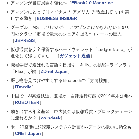
アマゾンが書店展開を強化へ［
EBook2.0 Magazine
］
アマゾンにとってはマイナス？ アメリカで｢現金お断り｣を禁
止する動き［
BUSINESS INSIDER
］
グーグル、MS、アリババも、アマゾンにはかなわない 8.9兆
円のクラウド市場で最大のシェアを握るeコマースの巨人
［
JBPRESS
］
仮想通貨を安全保管するハードウォレット「Ledger Nano」が
進化して帰ってきた！ ［
ガジェット通信
］
機械学習で選ばれる言語を目指す「Julia」の挑戦--ライブラリ
「Flux」が鍵［
ZDnet Japan
］
探し物を見つけやすくするBluetoothの「方向検知」
［
ITmedia
］
中国で「AI高速鉄道」登場か...自律走行可能で2019年末公開へ
［
ROBOTEER
］
動き出す米年金基金、巨大資金は仮想通貨・ブロックチェーン
に流れるか？［
coindesk
］
米、20空港に顔認識システムを計画か--データの扱いに懸念も
［
CNET Japan
］