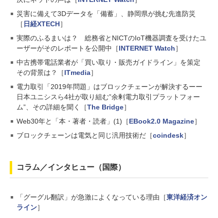
災害に備えて3Dデータを「備蓄」、静岡県が挑む先進防災
［
日経XTECH
］
実際のふるまいは？ 総務省とNICTのIoT機器調査を受けたユ
ーザーがそのレポートを公開中［
INTERNET Watch
］
中古携帯電話業者が「買い取り・販売ガイドライン」を策定
その背景は？［
ITmedia
］
電力取引「2019年問題」はブロックチェーンが解決するーー
日本ユニシスら4社が取り組む”余剰電力取引プラットフォー
ム”、その詳細を聞く［
The Bridge
］
Web30年と「本・著者・読者」(1)［
EBook2.0 Magazine
］
ブロックチェーンは電気と同じ汎用技術だ［
coindesk
］
コラム／インタヒュー（国際）
「グーグル翻訳」が急激によくなっている理由［
東洋経済オン
ライン
］