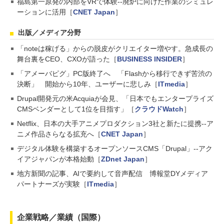
福島第一原発の内部をVRで体験--廃炉に向けた作業のシミュレ
ーションに活用［
CNET Japan
］
出版／メディア分野
「noteは稼げる」からの脱皮がクリエイター増やす。急成長の
舞台裏をCEO、CXOが語った［
BUSINESS INSIDER
］
「アメーバピグ」PC版終了へ 「Flashから移行できず苦渋の
決断」 開始から10年、ユーザーに悲しみ［
ITmedia
］
Drupal開発元の米Acquiaが会見、「日本でもエンタープライズ
CMSベンダーとして1位を目指す」［
クラウドWatch
］
Netflix、日本の大手アニメプロダクション3社と新たに提携--ア
ニメ作品さらなる拡充へ［
CNET Japan
］
デジタル体験を構築するオープンソースCMS「Drupal」--アク
イアジャパンが本格始動［
ZDnet Japan
］
地方新聞の記事、AIで要約して音声配信 博報堂DYメディア
パートナーズが実験［
ITmedia
］
企業戦略／業績（国際）