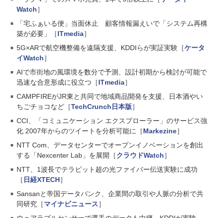
Watch
］
「宅ふぁいる便」当面休止 顧客情報漏えいで「システム再構
築が必要」［
ITmedia
］
5G×ARで航空機整備を遠隔支援、KDDIらが実証実験［
ケータ
イWatch
］
AIで市街地の風環境を数分で予測、設計初期から検討が可能で
迅速な合意形成に役立つ［
ITmedia
］
CAMPFIREがJR東と共同で地域商品開発を支援、日本酒やい
ちごチョコなど［
TechCrunch日本版
］
CCI、「コミュニケーション エクスプローラー」のサービス強
化 2007年からのツイートを分析可能に［
Markezine
］
NTT Com、データセンターでオープンイノベーションを創出
する「Nexcenter Lab」を展開［
クラウドWatch
］
NTT、1波長でテラビット超の光ファイバー伝送実験に成功
［
日経XTECH
］
Sansanと帝国データバンク、企業間の取引や人脈の分析で共
同研究［
マイナビニュース
］