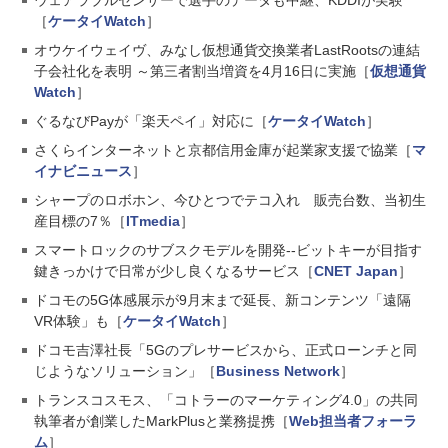
ウェアラブルセンサーで選手のデータも中継、KDDIが実験
［
ケータイWatch
］
オウケイウェイヴ、みなし仮想通貨交換業者LastRootsの連結
子会社化を表明 ～第三者割当増資を4月16日に実施［
仮想通貨
Watch
］
ぐるなびPayが「楽天ペイ」対応に［
ケータイWatch
］
さくらインターネットと京都信用金庫が起業家支援で協業［
マ
イナビニュース
］
シャープのロボホン、今ひとつでテコ入れ 販売台数、当初生
産目標の7％［
ITmedia
］
スマートロックのサブスクモデルを開発--ビットキーが目指す
鍵きっかけで日常が少し良くなるサービス［
CNET Japan
］
ドコモの5G体感展示が9月末まで延長、新コンテンツ「遠隔
VR体験」も［
ケータイWatch
］
ドコモ吉澤社長「5Gのプレサービスから、正式ローンチと同
じようなソリューション」［
Business Network
］
トランスコスモス、「コトラーのマーケティング4.0」の共同
執筆者が創業したMarkPlusと業務提携［
Web担当者フォーラ
ム
］