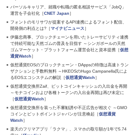
パーソルキャリア、就職や転職の匿名相談サービス「JobQ」
運営を子会社化［
CNET Japan
］
フォントのモリサワが提案するAPI連携によるフォント配信、
開発側の利点とは?［
マイナビニュース
］
伊藤忠商事、ブロックチェーンを用いたトレーサビリティ連携
で持続可能な天然ゴムの普及を目指す ～シンガポールの天然
ゴムマーケット・プラットフォーム運営会社と資本提携［
仮想
通貨Watch
］
仮想通貨EOSのブロックチェーン・DAppsの特徴は高速トラン
ザクションと手数料無料 ～HKEOSのHugo Campanella氏によ
るEOSエコシステムの解説［
仮想通貨Watch
］
仮想通貨交換所Zaif、ビットコインキャッシュの入出金を再開
～モナコインおよび各種トークンの入出金再開は再び未定に
［
仮想通貨Watch
］
仮想通貨交換所を装った不審勧誘や不正広告が相次ぐ ～GMO
コインとビットポイントジャパンが注意喚起［
仮想通貨
Watch
］
楽天のフリマアプリ「ラクマ」、スマホの取引額が1年で5.74