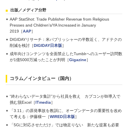
出版／メディア分野
AAP StatShot: Trade Publisher Revenue from Religious
Presses and Children’s/YA Increased in January
2019［
AAP
］
DIGIDAYリサーチ：米パブリッシャーの半数近く、アドテクの
削減を検討［
DIGIDAY日本版
］
成年向けコンテンツを全面禁止したTumblrへのユーザー訪問数
が1億5000万減ったことが判明［
Gigazine
］
コラム／インタビュー（国内）
“終わらないデータ集計”から社員を救え カプコンがBI導入で
挑む脱Excel［
ITmedia
］
「3.11」の原発事故を教訓に、オープンデータの重要性を改め
て考える：伊藤穰一［
WIRED日本版
］
「5Gに対応させただけ」では物足りない 新たな提案も必要