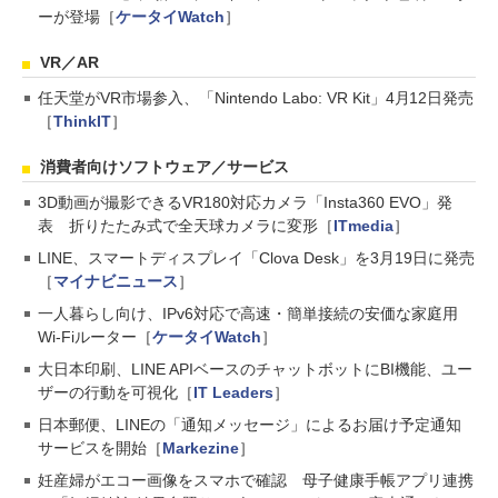
ーが登場［
ケータイWatch
］
VR／AR
任天堂がVR市場参入、「Nintendo Labo: VR Kit」4月12日発売
［
ThinkIT
］
消費者向けソフトウェア／サービス
3D動画が撮影できるVR180対応カメラ「Insta360 EVO」発
表 折りたたみ式で全天球カメラに変形［
ITmedia
］
LINE、スマートディスプレイ「Clova Desk」を3月19日に発売
［
マイナビニュース
］
一人暮らし向け、IPv6対応で高速・簡単接続の安価な家庭用
Wi-Fiルーター［
ケータイWatch
］
大日本印刷、LINE APIベースのチャットボットにBI機能、ユー
ザーの行動を可視化［
IT Leaders
］
日本郵便、LINEの「通知メッセージ」によるお届け予定通知
サービスを開始［
Markezine
］
妊産婦がエコー画像をスマホで確認 母子健康手帳アプリ連携