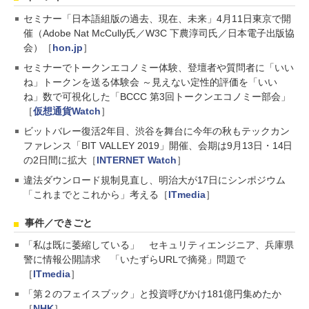
セミナー「日本語組版の過去、現在、未来」4月11日東京で開
催（Adobe Nat McCully氏／W3C 下農淳司氏／日本電子出版協
会）［
hon.jp
］
セミナーでトークンエコノミー体験、登壇者や質問者に「いい
ね」トークンを送る体験会 ～見えない定性的評価を「いい
ね」数で可視化した「BCCC 第3回トークンエコノミー部会」
［
仮想通貨Watch
］
ビットバレー復活2年目、渋谷を舞台に今年の秋もテックカン
ファレンス「BIT VALLEY 2019」開催、会期は9月13日・14日
の2日間に拡大［
INTERNET Watch
］
違法ダウンロード規制見直し、明治大が17日にシンポジウム
「これまでとこれから」考える［
ITmedia
］
事件／できごと
「私は既に萎縮している」 セキュリティエンジニア、兵庫県
警に情報公開請求 「いたずらURLで摘発」問題で
［
ITmedia
］
「第２のフェイスブック」と投資呼びかけ181億円集めたか
［
NHK
］