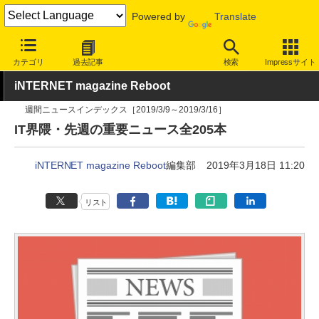
Powered by
Translate
INTERNET Watch
トピック
業界動向
その他
カテゴリ
過去記事
検索
Impressサイト
iNTERNET magazine Reboot
週間ニュースインデックス［2019/3/9～2019/3/16］
IT界隈・先週の重要ニュース全205本
iNTERNET magazine Reboot
編集部
2019年3月18日 11:20
リスト