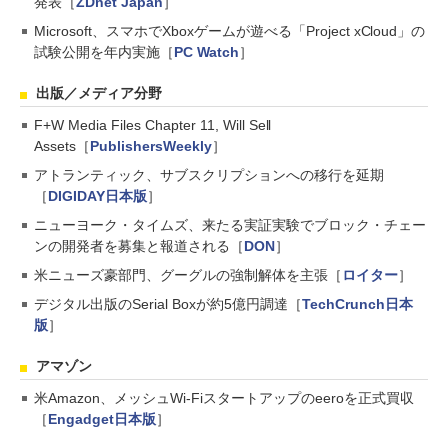
発表［
ZDnet Japan
］
Microsoft、スマホでXboxゲームが遊べる「Project xCloud」の
試験公開を年内実施［
PC Watch
］
出版／メディア分野
F+W Media Files Chapter 11, Will Sell
Assets［
PublishersWeekly
］
アトランティック、サブスクリプションへの移行を延期
［
DIGIDAY日本版
］
ニューヨーク・タイムズ、来たる実証実験でブロック・チェー
ンの開発者を募集と報道される［
DON
］
米ニューズ豪部門、グーグルの強制解体を主張［
ロイター
］
デジタル出版のSerial Boxが約5億円調達［
TechCrunch日本
版
］
アマゾン
米Amazon、メッシュWi-Fiスタートアップのeeroを正式買収
［
Engadget日本版
］