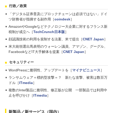
行政／政策
「デジタル証券普及にブロックチェーンは必須ではない」ドイ
ツ財務省が指摘する副作用［
coindesk
］
AmazonやGoogleなどテクノロジー大企業に対するフランス新
税制が成立へ［
TechCrunch日本版
］
顔認識技術の利用を規制する法案、米で提出［
CNET Japan
］
米大統領選出馬表明のウォーレン議員、アマゾン、グーグル、
FacebookなどIT大手解体を提案［
CNET Japan
］
セキュリティー
WordPressに脆弱性、アップデートを［
マイナビニュース
］
ランサムウェア＋標的型攻撃＝？ 新たな攻撃、被害は数百万
ドル［
ITmedia
］
複数のIntel製品に脆弱性、修正版が公開 一部製品では利用中
止を呼びかけ［
ITmedia
］
新製品／新サービス（国内）