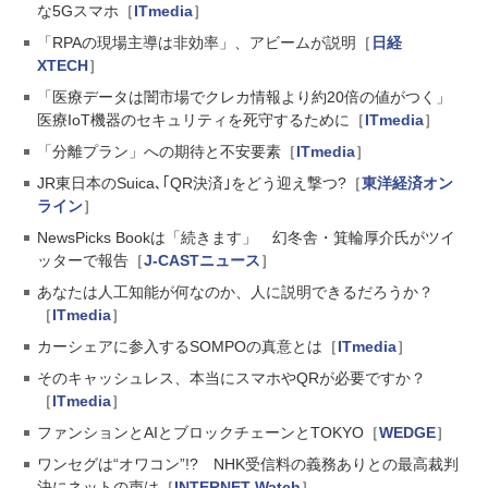
な5Gスマホ［
ITmedia
］
「RPAの現場主導は非効率」、アビームが説明［
日経
XTECH
］
「医療データは闇市場でクレカ情報より約20倍の値がつく」
医療IoT機器のセキュリティを死守するために［
ITmedia
］
「分離プラン」への期待と不安要素［
ITmedia
］
JR東日本のSuica､｢QR決済｣をどう迎え撃つ?［
東洋経済オン
ライン
］
NewsPicks Bookは「続きます」 幻冬舎・箕輪厚介氏がツイ
ッターで報告［
J-CASTニュース
］
あなたは人工知能が何なのか、人に説明できるだろうか？
［
ITmedia
］
カーシェアに参入するSOMPOの真意とは［
ITmedia
］
そのキャッシュレス、本当にスマホやQRが必要ですか？
［
ITmedia
］
ファンションとAIとブロックチェーンとTOKYO［
WEDGE
］
ワンセグは“オワコン”!? NHK受信料の義務ありとの最高裁判
決にネットの声は［
INTERNET Watch
］