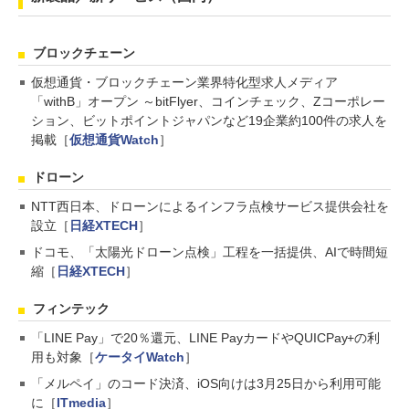
ブロックチェーン
仮想通貨・ブロックチェーン業界特化型求人メディア
「withB」オープン ～bitFlyer、コインチェック、Zコーポレー
ション、ビットポイントジャパンなど19企業約100件の求人を
掲載［
仮想通貨Watch
］
ドローン
NTT西日本、ドローンによるインフラ点検サービス提供会社を
設立［
日経XTECH
］
ドコモ、「太陽光ドローン点検」工程を一括提供、AIで時間短
縮［
日経XTECH
］
フィンテック
「LINE Pay」で20％還元、LINE PayカードやQUICPay+の利
用も対象［
ケータイWatch
］
「メルペイ」のコード決済、iOS向けは3月25日から利用可能
に［
ITmedia
］