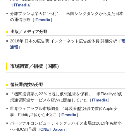
［
ITmedia
］
分離プランは楽天に“不利”――米国シンクタンクから見た日本
の通信行政［
ITmedia
］
出版／メディア分野
2018年 日本の広告費 インターネット広告媒体費 詳細分析［
電
通報
］
市場調査／指標（国際）
情報通信技術分野
「機関投資家の22％は既に仮想通貨を保有」 米Fidelityが仮
想通貨関連サービスを密かに開始していた［
ITmedia
］
世界ウェアラブル市場調査、“耳装着型”好調で首位Apple安
泰、Fitbitは2位から4位に［
ITmedia
］
パーソナルコンピューティングデバイス市場は2019年も縮小
へ--IDCの予想［
CNET Japan
］