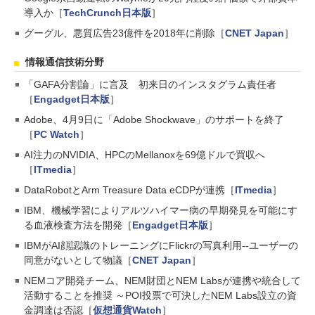
導入か［
TechCrunch日本版
］
グーグル、悪質広告23億件を2018年に削除［
CNET Japan
］
情報通信技術分野
「GAFA分割論」に言及 初来日のインスタグラム責任者
［
Engadget日本版
］
Adobe、4月9日に「Adobe Shockwave」のサポートを終了
［
PC Watch
］
AI注力のNVIDIA、HPCのMellanoxを69億ドルで買収へ
［
ITmedia
］
DataRobotとArm Treasure Data eCDPが連携［
ITmedia
］
IBM、機械学習によりアルツハイマー病の早期発見を可能にす
る血液検査方法を開発［
Engadget日本版
］
IBMがAI顔認識のトレーニングにFlickrの写真利用--ユーザーの
同意がないとして物議［
CNET Japan
］
NEMコア開発チーム、NEM財団とNEM Labsが連携や統合して
活動することを推奨 ～POI投票で可決したNEM Labs設立の資
金調達は否認［
仮想通貨Watch
］