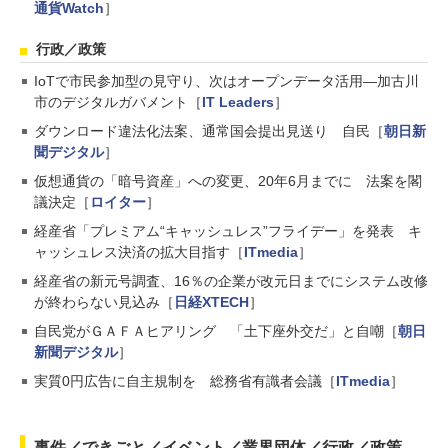
通貨Watch
］
行政／政策
IoTで市民参加型の見守り、次はオープンデータ活用―加古川
市のデジタルガバメント［
IT Leaders
］
ダウンロード違法化法案、通常国会提出見送り 自民［
朝日新
聞デジタル
］
仮想通貨の「暗号資産」への変更、20年6月までに 法案を閣
議決定［
ロイター
］
経産省「プレミアム“キャッシュレス”フライデー」を発表 キ
ャッシュレス決済の拡大目指す［
ITmedia
］
経産省の新元号調査、16％の企業が改元日までにシステム改修
が終わらない見込み［
日経XTECH
］
自民党がＧＡＦＡヒアリング 「土下座外交だ」と自嘲［
朝日
新聞デジタル
］
実質0円広告に自主規制を 総務省有識者会議［
ITmedia
］
事件／できごと／イベント／業界団体／行政／政策