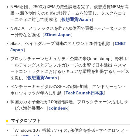
NEM財団、2500万XEMの資金調達を完了。仮想通貨NEMが高
騰 ～新体制作りのために移行チームを設置し、タスクをコミ
ュニティに対して明確化［
仮想通貨Watch
］
NVIDIA、メラノックスを約7700億円で買収へ--データセンタ
ー分野など強化［
ZDnet Japan
］
Slack、ヘイトグループ関連のアカウント28件を削除［
CNET
Japan
］
ブロックチェーンセキュリティ企業の米Quantstamp、野村ホ
ールディングスとデジタルガレージの出資で日本進出 ～スマ
ートコントラクトにおけるセキュアな環境を担保するサービス
を提供［
仮想通貨Watch
］
ベンチャーキャピタルのSFへの移転加速、アンドリーセン・
ホロウィッツが年内に引越［
TechCrunch日本版
］
韓国カカオ子会社が100億円調達。ブロックチェーン活用しサ
ービス海外展開へ［
coindesk
］
マイクロソフト
「Windows 10」搭載デバイスが8億台を突破--マイクロソフト