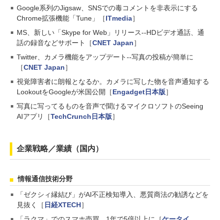
Google系列のJigsaw、SNSでの毒コメントを非表示にする
Chrome拡張機能「Tune」［
ITmedia
］
MS、新しい「Skype for Web」リリース--HDビデオ通話、通
話の録音などサポート［
CNET Japan
］
Twitter、カメラ機能をアップデート--写真の投稿が簡単に
［
CNET Japan
］
視覚障害者に朗報となるか。カメラに写した物を音声通知する
LookoutをGoogleが米国公開［
Engadget日本版
］
写真に写ってるものを音声で聞けるマイクロソフトのSeeing
AIアプリ［
TechCrunch日本版
］
企業戦略／業績（国内）
情報通信技術分野
「ゼクシィ縁結び」がAI不正検知導入、悪質商法の勧誘などを
見抜く［
日経XTECH
］
「ラクマ」でのスマホ売買、1年で5倍以上に［
ケータイ