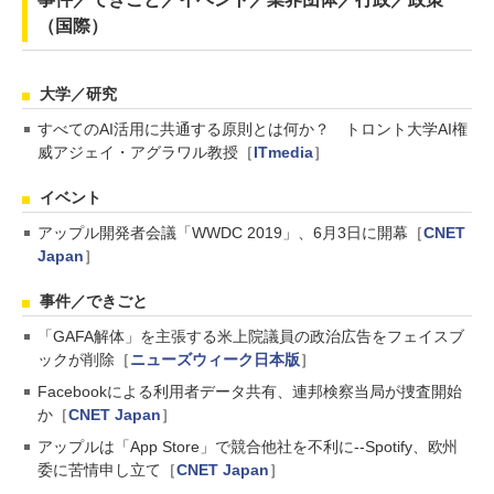
（国際）
大学／研究
すべてのAI活用に共通する原則とは何か？ トロント大学AI権
威アジェイ・アグラワル教授［
ITmedia
］
イベント
アップル開発者会議「WWDC 2019」、6月3日に開幕［
CNET
Japan
］
事件／できごと
「GAFA解体」を主張する米上院議員の政治広告をフェイスブ
ックが削除［
ニューズウィーク日本版
］
Facebookによる利用者データ共有、連邦検察当局が捜査開始
か［
CNET Japan
］
アップルは「App Store」で競合他社を不利に--Spotify、欧州
委に苦情申し立て［
CNET Japan
］