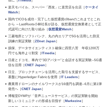
倍に［
ITmedia
］
楽天モバイル、スーパー「西友」に直営店を出店［
ケータイ
Watch
］
国内でICOを成功・完了した仮想通貨c0banのこれまでとこれ
から ～LastRoots小林社長が語る、仮想通貨交換業者として正
式認可に向けた取り組み［
仮想通貨Watch
］
三菱地所とソフトバンク、丸の内エリアで5Gを活用した防災
訓練の実証実験［
ZDnet Japan
］
損保、データサイエンティスト確保に四苦八苦 年収1200万
円でも海外より割安［
ITmedia
］
日産とドコモ、車内で“3Dアバター”と会話する実証実験--5G通
信を活用［
CNET Japan
］
日立、ブロックチェーンを活用した取引を支援するサービス、
基盤にHyperledger Fabricを使用［
IT Leaders
］
農業用ドローンのナイルワークスが16億円を調達--6月に第1弾
発売へ［
CNET Japan
］
博報堂DYMPが「音声ニュースサービス」の実証実験を開始
新しいコミュニティの形成を目指す［
Markezine
］