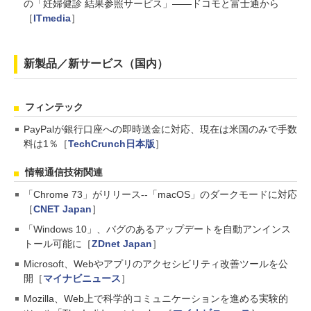
の「妊婦健診 結果参照サービス」――ドコモと富士通から
［
ITmedia
］
新製品／新サービス（国内）
フィンテック
PayPalが銀行口座への即時送金に対応、現在は米国のみで手数
料は1％［
TechCrunch日本版
］
情報通信技術関連
「Chrome 73」がリリース--「macOS」のダークモードに対応
［
CNET Japan
］
「Windows 10」、バグのあるアップデートを自動アンインス
トール可能に［
ZDnet Japan
］
Microsoft、Webやアプリのアクセシビリティ改善ツールを公
開［
マイナビニュース
］
Mozilla、Web上で科学的コミュニケーションを進める実験的