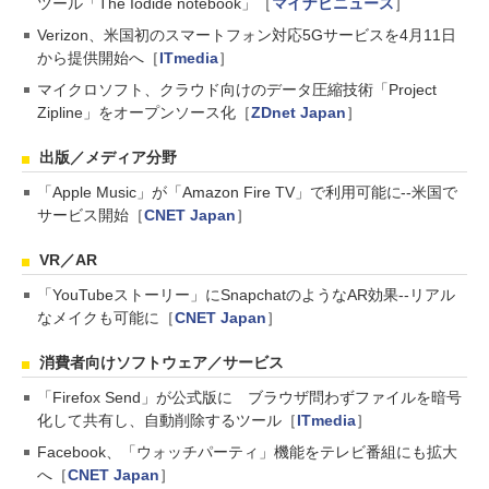
ツール「The Iodide notebook」［
マイナビニュース
］
Verizon、米国初のスマートフォン対応5Gサービスを4月11日
から提供開始へ［
ITmedia
］
マイクロソフト、クラウド向けのデータ圧縮技術「Project
Zipline」をオープンソース化［
ZDnet Japan
］
出版／メディア分野
「Apple Music」が「Amazon Fire TV」で利用可能に--米国で
サービス開始［
CNET Japan
］
VR／AR
「YouTubeストーリー」にSnapchatのようなAR効果--リアル
なメイクも可能に［
CNET Japan
］
消費者向けソフトウェア／サービス
「Firefox Send」が公式版に ブラウザ問わずファイルを暗号
化して共有し、自動削除するツール［
ITmedia
］
Facebook、「ウォッチパーティ」機能をテレビ番組にも拡大
へ［
CNET Japan
］