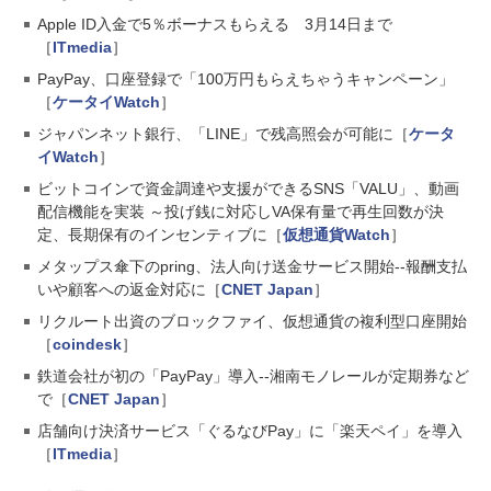
Apple ID入金で5％ボーナスもらえる 3月14日まで
［
ITmedia
］
PayPay、口座登録で「100万円もらえちゃうキャンペーン」
［
ケータイWatch
］
ジャパンネット銀行、「LINE」で残高照会が可能に［
ケータ
イWatch
］
ビットコインで資金調達や支援ができるSNS「VALU」、動画
配信機能を実装 ～投げ銭に対応しVA保有量で再生回数が決
定、長期保有のインセンティブに［
仮想通貨Watch
］
メタップス傘下のpring、法人向け送金サービス開始--報酬支払
いや顧客への返金対応に［
CNET Japan
］
リクルート出資のブロックファイ、仮想通貨の複利型口座開始
［
coindesk
］
鉄道会社が初の「PayPay」導入--湘南モノレールが定期券など
で［
CNET Japan
］
店舗向け決済サービス「ぐるなびPay」に「楽天ペイ」を導入
［
ITmedia
］