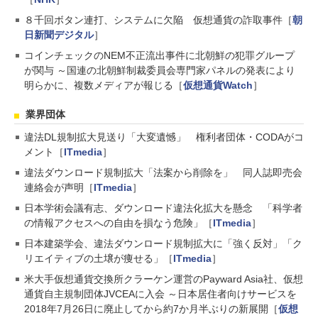
８千回ボタン連打、システムに欠陥 仮想通貨の詐取事件［
朝
日新聞デジタル
］
コインチェックのNEM不正流出事件に北朝鮮の犯罪グループ
が関与 ～国連の北朝鮮制裁委員会専門家パネルの発表により
明らかに、複数メディアが報じる［
仮想通貨Watch
］
業界団体
違法DL規制拡大見送り「大変遺憾」 権利者団体・CODAがコ
メント［
ITmedia
］
違法ダウンロード規制拡大「法案から削除を」 同人誌即売会
連絡会が声明［
ITmedia
］
日本学術会議有志、ダウンロード違法化拡大を懸念 「科学者
の情報アクセスへの自由を損なう危険」［
ITmedia
］
日本建築学会、違法ダウンロード規制拡大に「強く反対」「ク
リエイティブの土壌が痩せる」［
ITmedia
］
米大手仮想通貨交換所クラーケン運営のPayward Asia社、仮想
通貨自主規制団体JVCEAに入会 ～日本居住者向けサービスを
2018年7月26日に廃止してから約7か月半ぶりの新展開［
仮想