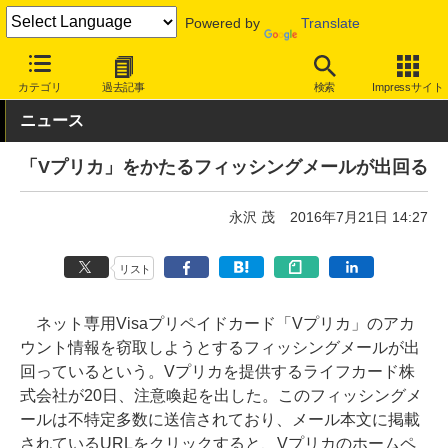
Powered by
Translate
INTERNET Watch
トピック
セキュリティ
詐欺/フィッシング
カテゴリ
過去記事
検索
Impressサイト
ニュース
「Vプリカ」をかたるフィッシングメールが出回る
永沢 茂
2016年7月21日 14:27
リスト
ネット専用Visaプリペイドカード「Vプリカ」のアカ
ウント情報を窃取しようとするフィッシングメールが出
回っているという。Vプリカを提供するライフカード株
式会社が20日、注意喚起を出した。このフィッシングメ
ールは不特定多数に送信されており、メール本文に掲載
されているURLをクリックすると、Vプリカのホームペ