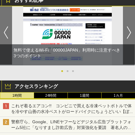
おすすめ記事
無料で使えるWi-Fi「00000JAPAN」利用時に注意すべき
3つのポイント
●
●
●
アクセスランキング
1時間
24時間
1週間
1カ月
これぞ着るエアコン!! コンビニで買える冷凍ペットボトルで体
を冷やす山善の水冷ベストがロードバイクにちょうどいい【ぼっ
ち・ざ・ろーど！その14】【空いた時間でなにしてる？】
警察庁ら、Google、LINEヤフーなどデジタル広告プラットフォ
ーム5社に「なりすまし詐欺広告」対策強化を要請 著名人の写
真や映像を使った投資詐欺などへの対策として