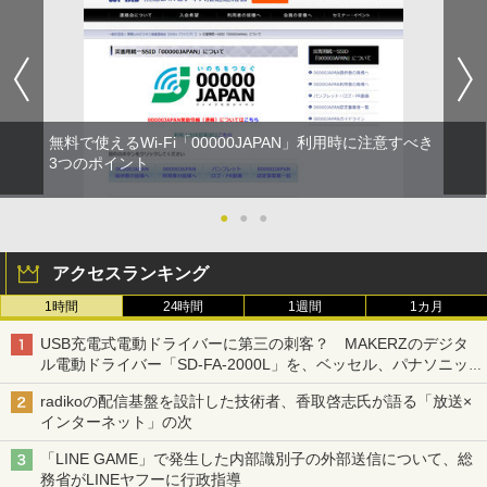
無料で使えるWi-Fi「00000JAPAN」利用時に注意すべき
3つのポイント
●
●
●
アクセスランキング
1時間
24時間
1週間
1カ月
USB充電式電動ドライバーに第三の刺客？ MAKERZのデジタ
ル電動ドライバー「SD-FA-2000L」を、ベッセル、パナソニッ
クと比較してみた 【テレワークグッズ・ミニレビュー 第165
radikoの配信基盤を設計した技術者、香取啓志氏が語る「放送×
回】
インターネット」の次
「LINE GAME」で発生した内部識別子の外部送信について、総
務省がLINEヤフーに行政指導