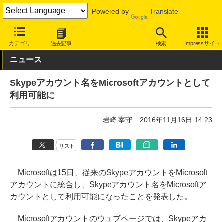
Powered by
Translate
INTERNET Watch
サービス/ソフト
サービス
クラウド
カテゴリ
過去記事
検索
Impressサイト
ニュース
Skypeアカウント名をMicrosoftアカウントとして
利用可能に
岩崎 宰守
2016年11月16日 14:23
リスト
Microsoftは15日、従来のSkypeアカウントをMicrosoft
アカウントに統合し、Skypeアカウント名をMicrosoftア
カウントとして利用可能になったことを発表した。
Microsoftアカウントのウェブページでは、Skypeアカ