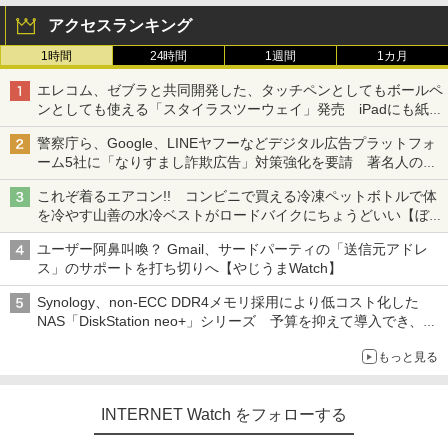
アクセスランキング
1時間
24時間
1週間
1カ月
エレコム、ゼブラと共同開発した、タッチペンとしてもボールペ
ンとしても使える「スタイラスツーウェイ」発売 iPadにも紙に
も、持ち替えずに書き込める
警察庁ら、Google、LINEヤフーなどデジタル広告プラットフォ
ーム5社に「なりすまし詐欺広告」対策強化を要請 著名人の写
真や映像を使った投資詐欺などへの対策として
これぞ着るエアコン!! コンビニで買える冷凍ペットボトルで体
を冷やす山善の水冷ベストがロードバイクにちょうどいい【ぼっ
ち・ざ・ろーど！その14】【空いた時間でなにしてる？】
ユーザー阿鼻叫喚？ Gmail、サードパーティの「送信元アドレ
ス」のサポートを打ち切りへ【やじうまWatch】
Synology、non-ECC DDR4メモリ採用により低コスト化した
NAS「DiskStation neo+」シリーズ 予算を抑えて導入でき、
ECCメモリへのアップグレードも可能
もっと見る
INTERNET Watch をフォローする