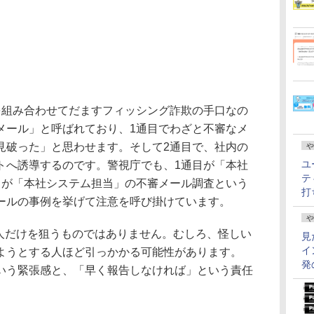
組み合わせてだますフィッシング詐欺の手口なの
メール」と呼ばれており、1通目でわざと不審なメ
見破った」と思わせます。そして2通目で、社内の
や
ユ
トへ誘導するのです。警視庁でも、1通目が「本社
テ
目が「本社システム担当」の不審メール調査という
打
ールの事例を挙げて注意を呼び掛けています。
や
人だけを狙うものではありません。むしろ、怪しい
見
イ
ようとする人ほど引っかかる可能性があります。
発
いう緊張感と、「早く報告しなければ」という責任
。