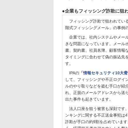
企業もフィッシング詐欺に狙わ
フィッシング詐欺で狙われている
階式フィッシングメール」の事例
企業では、社内システムやメール
きな問題になっています。メール
書、契約書、社員名簿、顧客情報
タイミングに合わせて偽の振込先
す。
IPAの
「情報セキュリティ10大脅威
して、フィッシングや不正ログイ
ルのやり取りなどを盗む手口が紹
れ、正規のメールアドレスから送ら
出た事件も起きています。
法人口座を狙う被害も深刻です
ンキングに関する不正送金事犯は47
詐欺が手口の約9割を占めています