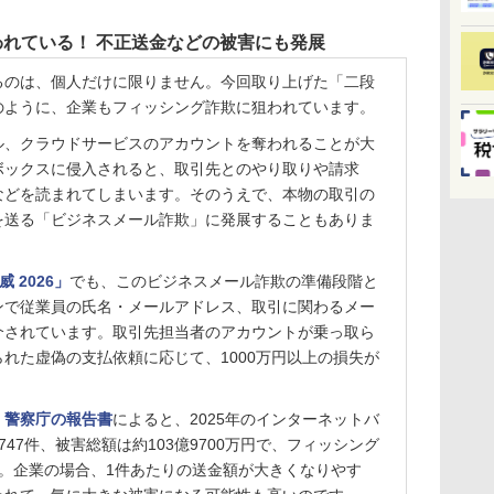
れている！ 不正送金などの被害にも発展
のは、個人だけに限りません。今回取り上げた「二段
のように、企業もフィッシング詐欺に狙われています。
、クラウドサービスのアカウントを奪われることが大
ボックスに侵入されると、取引先とのやり取りや請求
などを読まれてしまいます。そのうえで、本物の取引の
を送る「ビジネスメール詐欺」に発展することもありま
 2026」
でも、このビジネスメール詐欺の準備段階と
ンで従業員の氏名・メールアドレス、取引に関わるメー
介されています。取引先担当者のアカウントが乗っ取ら
れた虚偽の支払依頼に応じて、1000万円以上の損失が
。
警察庁の報告書
によると、2025年のインターネットバ
47件、被害総額は約103億9700万円で、フィッシング
。企業の場合、1件あたりの送金額が大きくなりやす