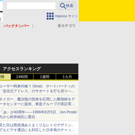
Impress サイト
全カテゴリ
バックナンバー
アクセスランキング
時間
24時間
1週間
1カ月
ユーザー阿鼻叫喚？ Gmail、サードパーティの
「送信元アドレス」のサポートを打ち切りへ
【やじうまWatch】
タイガー、魔法瓶の技術を応用した断熱材をデ
ータセンターに提供、東急グループの実証実験
で 「ステンレス密封真空断熱パネル TIVIP」
「.jp」が40周年――1986年8月5日、Jon Postel
氏から村井純氏に委任
見た目は既視感ありまくりなレトロデザイン、
でもビデオ通話にも対応した日本発のチャット
アプリが登場【やじうまWatch】