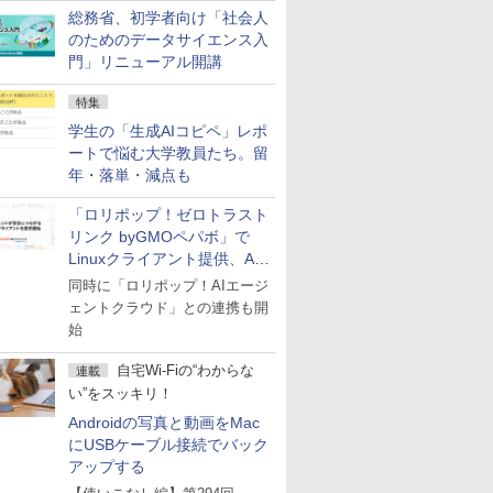
総務省、初学者向け「社会人
のためのデータサイエンス入
門」リニューアル開講
特集
学生の「生成AIコピペ」レポ
ートで悩む大学教員たち。留
年・落単・減点も
「ロリポップ！ゼロトラスト
リンク byGMOペパボ」で
Linuxクライアント提供、AI
エージェントの接続が容易に
同時に「ロリポップ！AIエージ
ェントクラウド」との連携も開
始
自宅Wi-Fiの“わからな
連載
い”をスッキリ！
Androidの写真と動画をMac
にUSBケーブル接続でバック
アップする