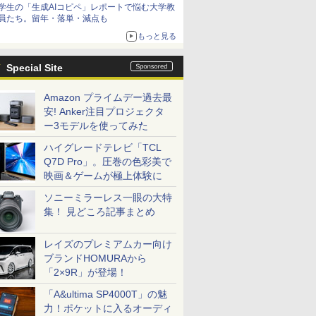
学生の「生成AIコピペ」レポートで悩む大学教
員たち。留年・落単・減点も
もっと見る
Special Site
Amazon プライムデー過去最
安! Anker注目プロジェクタ
ー3モデルを使ってみた
ハイグレードテレビ「TCL
Q7D Pro」。圧巻の色彩美で
映画＆ゲームが極上体験に
ソニーミラーレス一眼の大特
集！ 見どころ記事まとめ
レイズのプレミアムカー向け
ブランドHOMURAから
「2×9R」が登場！
「A&ultima SP4000T」の魅
力！ポケットに入るオーディ