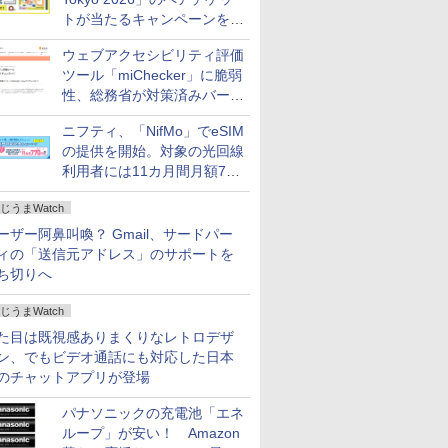
トが当たるキャンペーンをX
で実施。8月16日まで
ウェブアクセシビリティ評価
ツール「miChecker」に脆弱
性、総務省が対策済みバージ
ョンへの更新を呼び掛け
ニフティ、「NifMo」でeSIM
の提供を開始。対象の光回線
利用者には11カ月間月額770
円割引のキャンペーン
じうまWatch
ーザー阿鼻叫喚？ Gmail、サードパー
ィの「送信元アドレス」のサポートを
ち切りへ
じうまWatch
た目は既視感ありまくりなレトロデザ
ン、でもビデオ通話にも対応した日本
のチャットアプリが登場
パナソニックの充電池「エネ
ループ」が安い！ Amazon