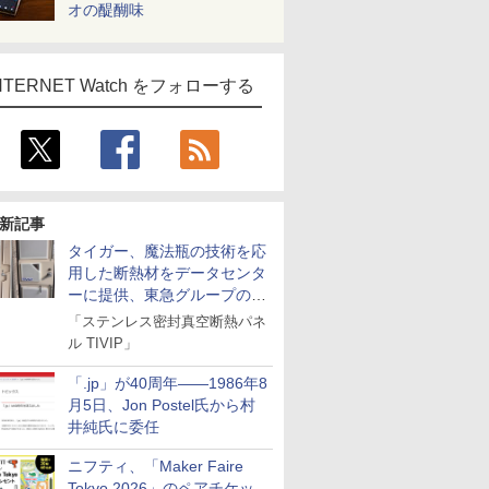
オの醍醐味
NTERNET Watch をフォローする
新記事
タイガー、魔法瓶の技術を応
用した断熱材をデータセンタ
ーに提供、東急グループの実
証実験で
「ステンレス密封真空断熱パネ
ル TIVIP」
「.jp」が40周年――1986年8
月5日、Jon Postel氏から村
井純氏に委任
ニフティ、「Maker Faire
Tokyo 2026」のペアチケッ