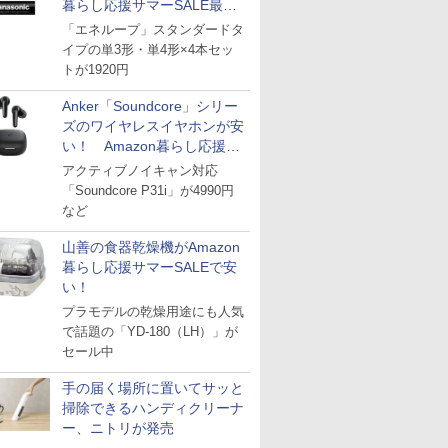
暮らし応援サマーSALE最終
日
「エネループ」スタンダードタ
イプの単3形・単4形×4本セッ
トが1920円
Anker「Soundcore」シリー
ズのワイヤレスイヤホンが安
い！ Amazon暮らし応援サ
マーSALE
アクティブノイキャン対応
「Soundcore P31i」が4990円
など
山善の食器乾燥機がAmazon
暮らし応援サマーSALEで安
い！
プラモデルの乾燥用途にも人気
で話題の「YD-180（LH）」が
セール中
手の届く場所に置いてサッと
掃除できるハンディクリーナ
ー、ニトリが発売