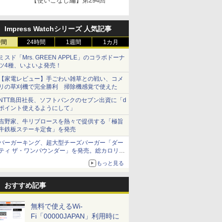
【使いこなし編】第294回
Impress Watchシリーズ 人気記事
時間
24時間
1週間
1カ月
ミスド「Mrs. GREEN APPLE」のコラボドーナ
ツ4種、いよいよ発売！
【家電レビュー】手ごわい雑草との戦い、コメ
リの草刈機で完全勝利 掃除機感覚で使えた
NTT島田社長、ソフトバンクのセブン出資に「d
ポイント使えるようにして」
吉野家、牛リブロースを熱々で提供する「極旨
牛鉄板ステーキ定食」を発売
バーガーキング、超大型チーズバーガー「ダー
ティ ザ・ワンパウンダー」を発売。総カロリー
約1656kcal、総重量約527g！
もっと見る
おすすめ記事
無料で使えるWi-
Fi「00000JAPAN」利用時に