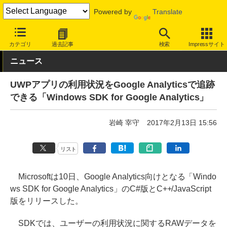
Powered by
Translate
INTERNET Watch
トピック
開発者/クリエイター
カテゴリ
過去記事
検索
Impressサイト
ニュース
UWPアプリの利用状況をGoogle Analyticsで追跡
できる「Windows SDK for Google Analytics」
岩崎 宰守
2017年2月13日 15:56
リスト
Microsoftは10日、Google Analytics向けとなる「Windo
ws SDK for Google Analytics」のC#版とC++/JavaScript
版をリリースした。
SDKでは、ユーザーの利用状況に関するRAWデータを