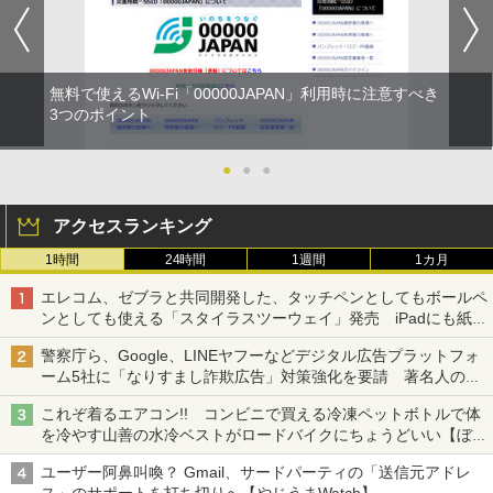
無料で使えるWi-Fi「00000JAPAN」利用時に注意すべき
3つのポイント
●
●
●
アクセスランキング
1時間
24時間
1週間
1カ月
エレコム、ゼブラと共同開発した、タッチペンとしてもボールペ
ンとしても使える「スタイラスツーウェイ」発売 iPadにも紙に
も、持ち替えずに書き込める
警察庁ら、Google、LINEヤフーなどデジタル広告プラットフォ
ーム5社に「なりすまし詐欺広告」対策強化を要請 著名人の写
真や映像を使った投資詐欺などへの対策として
これぞ着るエアコン!! コンビニで買える冷凍ペットボトルで体
を冷やす山善の水冷ベストがロードバイクにちょうどいい【ぼっ
ち・ざ・ろーど！その14】【空いた時間でなにしてる？】
ユーザー阿鼻叫喚？ Gmail、サードパーティの「送信元アドレ