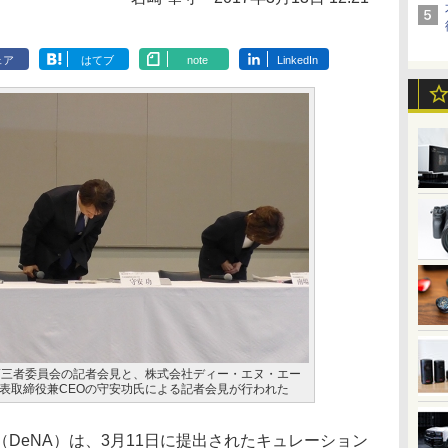
ェア
はてブ
note
LinkedIn
第三者委員会の記者会見と、株式会社ディー・エヌ・エー
表取締役兼CEOの守安功氏による記者会見が行われた
eNA）は、3月11日に提出されたキュレーション