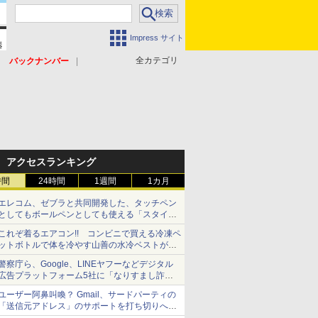
Impress サイト
全カテゴリ
バックナンバー
アクセスランキング
時間
24時間
1週間
1カ月
エレコム、ゼブラと共同開発した、タッチペン
としてもボールペンとしても使える「スタイラ
スツーウェイ」発売 iPadにも紙にも、持ち替
これぞ着るエアコン!! コンビニで買える冷凍ペ
えずに書き込める
ットボトルで体を冷やす山善の水冷ベストがロ
ードバイクにちょうどいい【ぼっち・ざ・ろー
警察庁ら、Google、LINEヤフーなどデジタル
ど！その14】【空いた時間でなにしてる？】
広告プラットフォーム5社に「なりすまし詐欺
広告」対策強化を要請 著名人の写真や映像を
ユーザー阿鼻叫喚？ Gmail、サードパーティの
使った投資詐欺などへの対策として
「送信元アドレス」のサポートを打ち切りへ
【やじうまWatch】