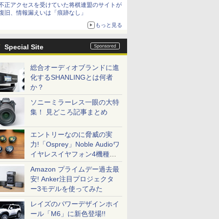
不正アクセスを受けていた将棋連盟のサイトが
復旧、情報漏えいは「痕跡なし」
もっと見る
Special Site
総合オーディオブランドに進
化するSHANLINGとは何者
か？
ソニーミラーレス一眼の大特
集！ 見どころ記事まとめ
エントリーなのに脅威の実
力!「Osprey」Noble Audioワ
イヤレスイヤフォン4機種を
一気に聴く
Amazon プライムデー過去最
安! Anker注目プロジェクタ
ー3モデルを使ってみた
レイズのパワーデザインホイ
ール「M6」に新色登場!!