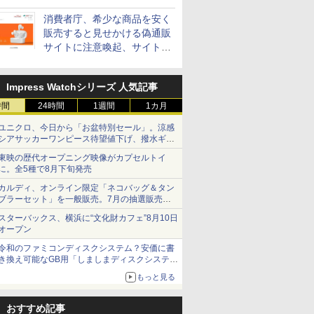
消費者庁、希少な商品を安く
販売すると見せかける偽通販
サイトに注意喚起、サイト名
とドメイン名を公表
Impress Watchシリーズ 人気記事
時間
24時間
1週間
1カ月
ユニクロ、今日から「お盆特別セール」。涼感
シアサッカーワンピース待望値下げ、撥水ギア
ショーツは1990円に
東映の歴代オープニング映像がカプセルトイ
に。全5種で8月下旬発売
カルディ、オンライン限定「ネコバッグ＆タン
ブラーセット」を一般販売。7月の抽選販売の
当選無効分
スターバックス、横浜に“文化財カフェ”8月10日
オープン
令和のファミコンディスクシステム？安価に書
き換え可能なGB用「しましまディスクシステ
ム」
もっと見る
おすすめ記事