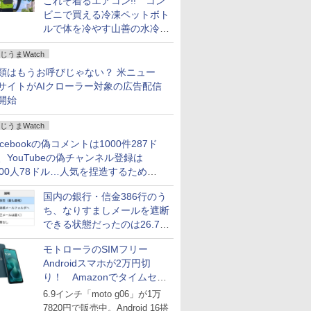
これぞ着るエアコン!! コン
ビニで買える冷凍ペットボト
ルで体を冷やす山善の水冷ベ
ストがロードバイクにちょう
じうまWatch
どいい【ぼっち・ざ・ろー
ど！その14】
類はもうお呼びじゃない？ 米ニュー
サイトがAIクローラー対象の広告配信
開始
じうまWatch
acebookの偽コメントは1000件287ド
、YouTubeの偽チャンネル登録は
000人78ドル…人気を捏造するための
格リストが公開中
国内の銀行・信金386行のう
ち、なりすましメールを遮断
できる状態だったのは26.7％
にとどまる～GMOブランド
モトローラのSIMフリー
セキュリティ調査
Androidスマホが2万円切
り！ Amazonでタイムセー
ル
6.9インチ「moto g06」が1万
7820円で販売中。Android 16搭