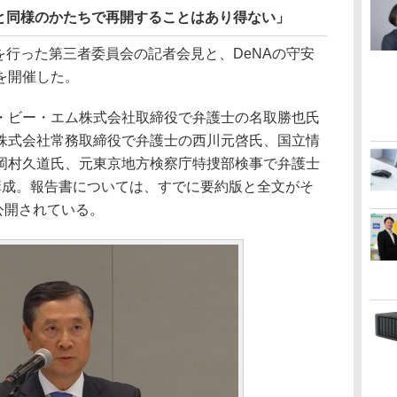
と同様のかたちで再開することはあり得ない」
を行った第三者委員会の記者会見と、DeNAの守安
を開催した。
ビー・エム株式会社取締役で弁護士の名取勝也氏
株式会社常務取締役で弁護士の西川元啓氏、国立情
岡村久道氏、元東京地方検察庁特捜部検事で弁護士
構成。報告書については、すでに要約版と全文がそ
公開されている。