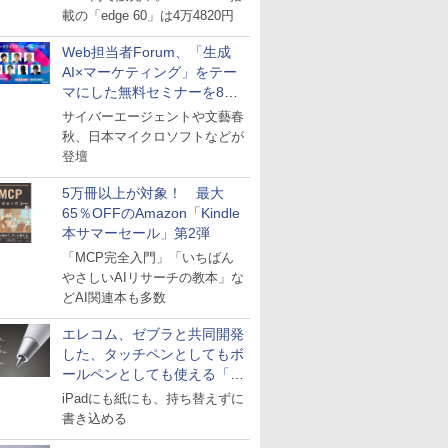
載の「edge 60」は4万4820円
Web担当者Forum、「生成
AI×マーケティング」をテー
マにした無料セミナーを8月
27日にオンライン開催
サイバーエージェントや文藝春
秋、日本マイクロソフトなどが
登壇
5万冊以上が対象！ 最大
65％OFFのAmazon「Kindle
本サマーセール」第2弾
「MCP完全入門」「いちばん
やさしいAIリサーチの教本」な
どAI関連本も多数
エレコム、ゼブラと共同開発
した、タッチペンとしてもボ
ールペンとしても使える「ス
タイラスツーウェイ」発売
iPadにも紙にも、持ち替えずに
書き込める