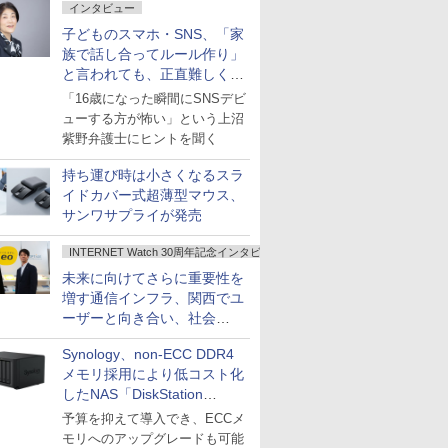
インタビュー
子どものスマホ・SNS、「家
族で話し合ってルール作り」
と言われても、正直難しくな
いですか？
「16歳になった瞬間にSNSデビ
ューする方が怖い」という上沼
紫野弁護士にヒントを聞く
持ち運び時は小さくなるスラ
イドカバー式超薄型マウス、
サンワサプライが発売
INTERNET Watch 30周年記念インタビュー
未来に向けてさらに重要性を
増す通信インフラ、関西でユ
ーザーと向き合い、社会
の“あたらしい”を起動し続け
Synology、non-ECC DDR4
る～オプテージ
メモリ採用により低コスト化
したNAS「DiskStation
neo+」シリーズ
予算を抑えて導入でき、ECCメ
モリへのアップグレードも可能