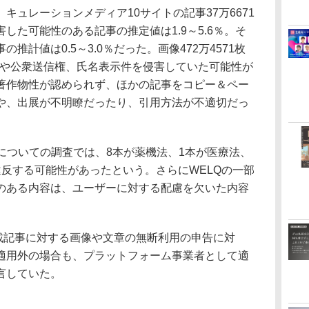
ュレーションメディア10サイトの記事37万6671
した可能性のある記事の推定値は1.9～5.6％。そ
推計値は0.5～3.0％だった。画像472万4571枚
製権や公衆送信権、氏名表示件を侵害していた可能性が
著作物性が認められず、ほかの記事をコピー＆ペー
や、出展が不明瞭だったり、引用方法が不適切だっ
についての調査では、8本が薬機法、1本が医療法、
反する可能性があったという。さらにWELQの一部
のある内容は、ユーザーに対する配慮を欠いた内容
載記事に対する画像や文章の無断利用の申告に対
適用外の場合も、プラットフォーム事業者として適
言していた。