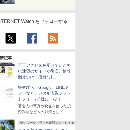
NTERNET Watch をフォローする
新記事
不正アクセスを受けていた将
棋連盟のサイトが復旧、情報
漏えいは「痕跡なし」
警察庁ら、Google、LINEヤ
フーなどデジタル広告プラッ
トフォーム5社に「なりすま
し詐欺広告」対策強化を要請
著名人の写真や映像を使った投
資詐欺などへの対策として
テレワーク、空いた時間でなにしてる？