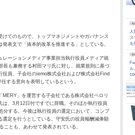
や
人
けてのもので、トップマネジメントやガバナンス
ス
を
は発表文で「抜本的改革を推進する」としている。
や
レーションメディア事業担当執行役員メディア統
F
進統括部長も兼務する村田マリ氏に対し、就業規則に基づ
ル
役員、子会社のiemo株式会社および株式会社Find
1
価
れも辞任する意向を表明しているという。
MERY」を運営する子会社である株式会社ペロリ
氏は、3月12日付ですでに辞職。そのほか執行役員
て処分する。今後は執行役員の選定において、コンプ
る選定を行うとしている。守安氏の役員報酬減俸額
することも、あわせて発表されている。