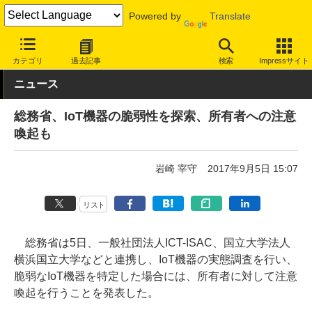
Powered by
Translate
INTERNET Watch
トピック
セキュリティ
その他
カテゴリ
過去記事
検索
Impressサイト
ニュース
総務省、IoT機器の脆弱性を探索、所有者への注意
喚起も
岩崎 宰守
2017年9月5日 15:07
リスト
総務省は5日、一般社団法人ICT-ISAC、国立大学法人
横浜国立大学などと連携し、IoT機器の実態調査を行い、
脆弱なIoT機器を特定した場合には、所有者に対して注意
喚起を行うことを発表した。