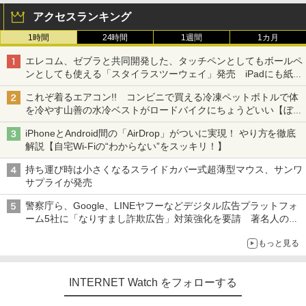
アクセスランキング
1時間
24時間
1週間
1カ月
エレコム、ゼブラと共同開発した、タッチペンとしてもボールペ
ンとしても使える「スタイラスツーウェイ」発売 iPadにも紙に
も、持ち替えずに書き込める
これぞ着るエアコン!! コンビニで買える冷凍ペットボトルで体
を冷やす山善の水冷ベストがロードバイクにちょうどいい【ぼっ
ち・ざ・ろーど！その14】【空いた時間でなにしてる？】
iPhoneとAndroid間の「AirDrop」がついに実現！ やり方を徹底
解説【自宅Wi-Fiの“わからない”をスッキリ！】
持ち運び時は小さくなるスライドカバー式超薄型マウス、サンワ
サプライが発売
警察庁ら、Google、LINEヤフーなどデジタル広告プラットフォ
ーム5社に「なりすまし詐欺広告」対策強化を要請 著名人の写
真や映像を使った投資詐欺などへの対策として
もっと見る
INTERNET Watch をフォローする